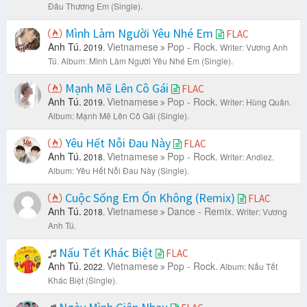
Đâu Thương Em (Single).
Mình Làm Người Yêu Nhé Em
FLAC
Anh Tú.
Vietnamese
Pop - Rock.
2019.
Writer: Vương Anh
Tú.
Album: Mình Làm Người Yêu Nhé Em (Single).
Mạnh Mẽ Lên Cô Gái
FLAC
Anh Tú.
Vietnamese
Pop - Rock.
2019.
Writer: Hùng Quân.
Album: Mạnh Mẽ Lên Cô Gái (Single).
Yêu Hết Nỗi Đau Này
FLAC
Anh Tú.
Vietnamese
Pop - Rock.
2018.
Writer: Andiez.
Album: Yêu Hết Nỗi Đau Này (Single).
Cuộc Sống Em Ổn Không (Remix)
FLAC
Anh Tú.
Vietnamese
Dance - Remix.
2018.
Writer: Vương
Anh Tú.
Nấu Tết Khác Biệt
FLAC
Anh Tú.
Vietnamese
Pop - Rock.
2022.
Album: Nấu Tết
Khác Biệt (Single).