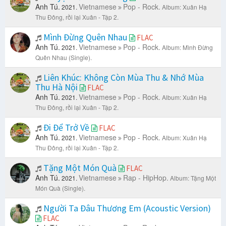
Anh Tú.
Vietnamese
Pop - Rock.
2021.
Album: Xuân Hạ
Thu Đông, rồi lại Xuân - Tập 2.
Mình Đừng Quên Nhau
FLAC
Anh Tú.
Vietnamese
Pop - Rock.
2021.
Album: Mình Đừng
Quên Nhau (Single).
Liên Khúc: Không Còn Mùa Thu & Nhớ Mùa
Thu Hà Nội
FLAC
Anh Tú.
Vietnamese
Pop - Rock.
2021.
Album: Xuân Hạ
Thu Đông, rồi lại Xuân - Tập 2.
Đi Để Trở Về
FLAC
Anh Tú.
Vietnamese
Pop - Rock.
2021.
Album: Xuân Hạ
Thu Đông, rồi lại Xuân - Tập 2.
Tặng Một Món Quà
FLAC
Anh Tú.
Vietnamese
Rap - HipHop.
2021.
Album: Tặng Một
Món Quà (Single).
Người Ta Đâu Thương Em (Acoustic Version)
FLAC