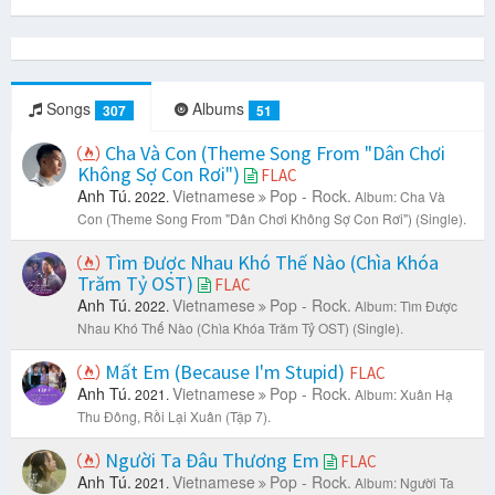
Songs
Albums
307
51
Cha Và Con (Theme Song From "Dân Chơi
Không Sợ Con Rơi")
FLAC
Anh Tú.
Vietnamese
Pop - Rock.
2022.
Album: Cha Và
Con (Theme Song From "Dân Chơi Không Sợ Con Rơi") (Single).
Tìm Được Nhau Khó Thế Nào (Chìa Khóa
Trăm Tỷ OST)
FLAC
Anh Tú.
Vietnamese
Pop - Rock.
2022.
Album: Tìm Được
Nhau Khó Thế Nào (Chìa Khóa Trăm Tỷ OST) (Single).
Mất Em (Because I'm Stupid)
FLAC
Anh Tú.
Vietnamese
Pop - Rock.
2021.
Album: Xuân Hạ
Thu Đông, Rồi Lại Xuân (Tập 7).
Người Ta Đâu Thương Em
FLAC
Anh Tú.
Vietnamese
Pop - Rock.
2021.
Album: Người Ta