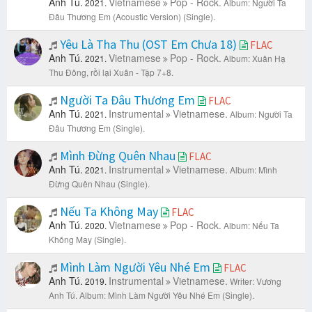
Anh Tú.
Vietnamese
Pop - Rock.
2021.
Album: Người Ta
Đâu Thương Em (Acoustic Version) (Single).
Yêu Là Tha Thu (OST Em Chưa 18)
FLAC
Anh Tú.
Vietnamese
Pop - Rock.
2021.
Album: Xuân Hạ
Thu Đông, rồi lại Xuân - Tập 7+8.
Người Ta Đâu Thương Em
FLAC
Anh Tú.
Instrumental
Vietnamese.
2021.
Album: Người Ta
Đâu Thương Em (Single).
Mình Đừng Quên Nhau
FLAC
Anh Tú.
Instrumental
Vietnamese.
2021.
Album: Mình
Đừng Quên Nhau (Single).
Nếu Ta Không May
FLAC
Anh Tú.
Vietnamese
Pop - Rock.
2020.
Album: Nếu Ta
Không May (Single).
Mình Làm Người Yêu Nhé Em
FLAC
Anh Tú.
Instrumental
Vietnamese.
2019.
Writer: Vương
Anh Tú.
Album: Mình Làm Người Yêu Nhé Em (Single).