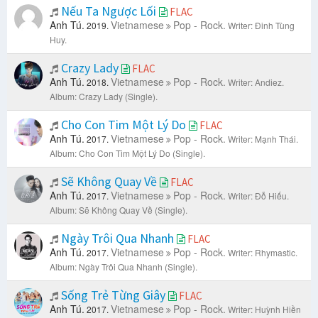
Nếu Ta Ngược Lối
FLAC
Anh Tú.
Vietnamese
Pop - Rock.
2019.
Writer: Đinh Tùng
Huy.
Crazy Lady
FLAC
Anh Tú.
Vietnamese
Pop - Rock.
2018.
Writer: Andiez.
Album: Crazy Lady (Single).
Cho Con Tim Một Lý Do
FLAC
Anh Tú.
Vietnamese
Pop - Rock.
2017.
Writer: Mạnh Thái.
Album: Cho Con Tim Một Lý Do (Single).
Sẽ Không Quay Về
FLAC
Anh Tú.
Vietnamese
Pop - Rock.
2017.
Writer: Đỗ Hiếu.
Album: Sẽ Không Quay Về (Single).
Ngày Trôi Qua Nhanh
FLAC
Anh Tú.
Vietnamese
Pop - Rock.
2017.
Writer: Rhymastic.
Album: Ngày Trôi Qua Nhanh (Single).
Sống Trẻ Từng Giây
FLAC
Anh Tú.
Vietnamese
Pop - Rock.
2017.
Writer: Huỳnh Hiền