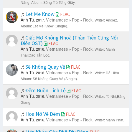
Năng.
Album: Sống Trẻ Từng Giây.
Let Me Know
FLAC
Anh Tú.
Vietnamese
Pop - Rock.
2017.
Writer: Andiez.
Album: Let Me Know (Single).
Giấc Mơ Không Nhoà (Thần Tiên Cũng Nổi
Điên OST)
FLAC
Anh Tú.
Vietnamese
Pop - Rock.
2016.
Writer: Mạnh
Thái;Cao Tấn Lộc.
Sẽ Không Quay Về
FLAC
Anh Tú.
Vietnamese
Pop - Rock.
2016.
Writer: Đỗ Hiếu.
Album: Sẽ Không Quay Về (Single).
Đêm Buồn Tỉnh Lẻ
FLAC
Anh Tú.
Vietnamese
Pop - Rock.
2016.
Writer: Tú Nhi;Bằng
Giang.
Hoa Nở Về Đêm
FLAC
Anh Tú.
Vietnamese
Pop - Rock.
2016.
Writer: Mạnh Phát.
Liên Khúc: Góc Phố Dịu Dàng