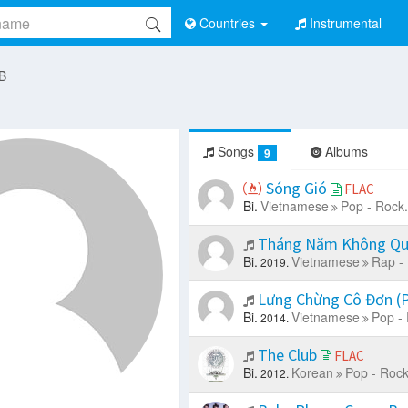
Countries
Instrumental
 B
Songs
Albums
9
Sóng Gió
FLAC
Bi.
Vietnamese
Pop - Rock.
Tháng Năm Không Q
Bi.
Vietnamese
Rap -
2019.
Lưng Chừng Cô Đơn (
Bi.
Vietnamese
Pop -
2014.
The Club
FLAC
Bi.
Korean
Pop - Rock
2012.