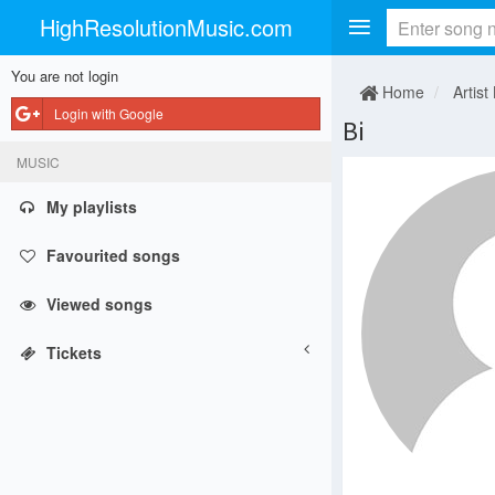
HighResolutionMusic.com
You are not login
Home
Artist
Login with Google
Bi
MUSIC
My playlists
Favourited songs
Viewed songs
Tickets