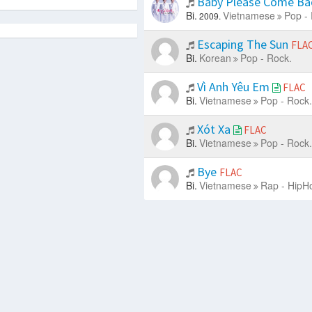
Baby Please Come Ba
Bi.
Vietnamese
Pop -
2009.
Escaping The Sun
FLA
Bi.
Korean
Pop - Rock.
Vì Anh Yêu Em
FLAC
Bi.
Vietnamese
Pop - Rock.
Xót Xa
FLAC
Bi.
Vietnamese
Pop - Rock.
Bye
FLAC
Bi.
Vietnamese
Rap - HipH