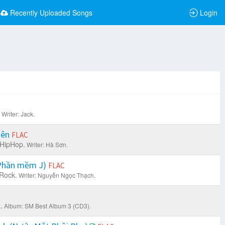
Recently Uploaded Songs
Login
Writer: Jack.
uên
FLAC
 HipHop.
Writer: Hà Sơn.
Phần mềm J)
FLAC
 Rock.
Writer: Nguyễn Ngọc Thạch.
.
Album: SM Best Album 3 (CD3).