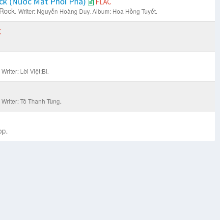
ck (Nước Mắt Phôi Pha)
FLAC
 Rock.
Writer: Nguyễn Hoàng Duy.
Album: Hoa Hồng Tuyết.
C
Writer: Lời Việt;Bi.
Writer: Tô Thanh Tùng.
op.