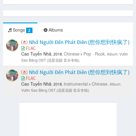
Songs
Albums
2
Nhớ Người Đến Phát Điên (想你想到快疯了)
FLAC
Cao Tuyển Nhã.
Chinese
Pop - Rock.
2018.
Album: Vườn
Sao Băng OST (流星花园 音乐专辑).
Nhớ Người Đến Phát Điên (想你想到快疯了)
FLAC
Cao Tuyển Nhã.
Instrumental
Chinese.
2018.
Album:
Vườn Sao Băng OST (流星花园 音乐专辑).