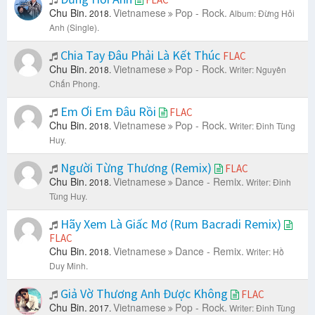
Chu Bin.
Vietnamese
Pop - Rock.
2018.
Album: Đừng Hỏi
Anh (Single).
Chia Tay Đâu Phải Là Kết Thúc
FLAC
Chu Bin.
Vietnamese
Pop - Rock.
2018.
Writer: Nguyên
Chấn Phong.
Em Ơi Em Đâu Rồi
FLAC
Chu Bin.
Vietnamese
Pop - Rock.
2018.
Writer: Đinh Tùng
Huy.
Người Từng Thương (Remix)
FLAC
Chu Bin.
Vietnamese
Dance - Remix.
2018.
Writer: Đinh
Tùng Huy.
Hãy Xem Là Giấc Mơ (Rum Bacradi Remix)
FLAC
Chu Bin.
Vietnamese
Dance - Remix.
2018.
Writer: Hồ
Duy Minh.
Giả Vờ Thương Anh Được Không
FLAC
Chu Bin.
Vietnamese
Pop - Rock.
2017.
Writer: Đinh Tùng