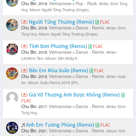
Chu Bin.
Vietnamese
Pop - Rock.
2018.
Writer: Đinh Tùng
Huy.
Album: Người Từng Thương (Single).
Người Từng Thương (Remix)
FLAC
Chu Bin.
Vietnamese
Dance - Remix.
2018.
Writer: Đinh
Tùng Huy.
Album: Người Từng Thương (Single).
Tình Đơn Phương (Remix)
FLAC
Chu Bin.
Vietnamese
Dance - Remix.
2018.
Writer:
Lời;Minh Tâm.
Album: Sến Nhảy 6.
Bên Em Mùa Xuân (Remix)
FLAC
Chu Bin.
Vietnamese
Dance - Remix.
2019.
Writer: Hoài
An.
Album: Xuân Remix 2019 (EP).
Giả Vờ Thương Anh Được Không (Remix)
FLAC
Chu Bin.
Vietnamese
Dance - Remix.
2017.
Writer: Đinh
Tùng Huy.
Anh Em Tương Phùng (Remix)
FLAC
Chu Bin.
Vietnamese
Dance - Remix.
2021.
Album: Anh