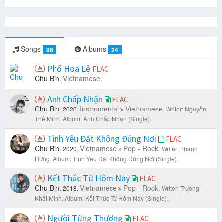
Songs
Albums
96
24
Phố Hoa Lệ
FLAC
Chu Bin.
Vietnamese.
Anh Chấp Nhận
FLAC
Chu Bin.
Instrumental
Vietnamese.
2020.
Writer: Nguyễn
Thế Minh.
Album: Anh Chấp Nhận (Single).
Tình Yêu Đặt Không Đúng Nơi
FLAC
Chu Bin.
Vietnamese
Pop - Rock.
2020.
Writer: Thanh
Hưng.
Album: Tình Yêu Đặt Không Đúng Nơi (Single).
Kết Thúc Từ Hôm Nay
FLAC
Chu Bin.
Vietnamese
Pop - Rock.
2018.
Writer: Trương
Khải Minh.
Album: Kết Thúc Từ Hôm Nay (Single).
Người Từng Thương
FLAC