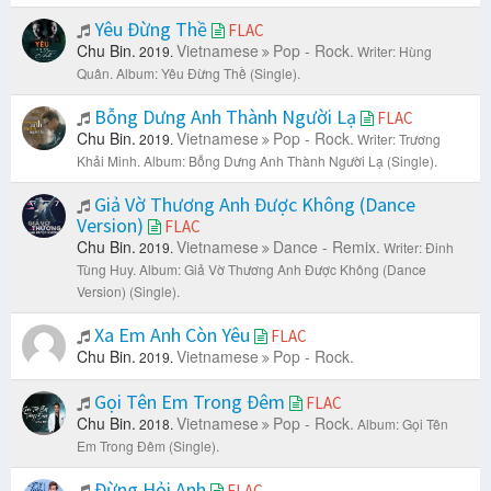
Yêu Đừng Thề
FLAC
Chu Bin.
Vietnamese
Pop - Rock.
2019.
Writer: Hùng
Quân.
Album: Yêu Đừng Thề (Single).
Bỗng Dưng Anh Thành Người Lạ
FLAC
Chu Bin.
Vietnamese
Pop - Rock.
2019.
Writer: Trương
Khải Minh.
Album: Bỗng Dưng Anh Thành Người Lạ (Single).
Giả Vờ Thương Anh Được Không (Dance
Version)
FLAC
Chu Bin.
Vietnamese
Dance - Remix.
2019.
Writer: Đinh
Tùng Huy.
Album: Giả Vờ Thương Anh Được Không (Dance
Version) (Single).
Xa Em Anh Còn Yêu
FLAC
Chu Bin.
Vietnamese
Pop - Rock.
2019.
Gọi Tên Em Trong Đêm
FLAC
Chu Bin.
Vietnamese
Pop - Rock.
2018.
Album: Gọi Tên
Em Trong Đêm (Single).
Đừng Hỏi Anh
FLAC