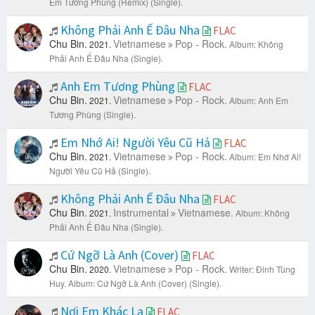
Em Tương Phùng (Remix) (Single).
Không Phải Anh Ế Đâu Nha
FLAC
Chu Bin.
Vietnamese
Pop - Rock.
2021.
Album: Không
Phải Anh Ế Đâu Nha (Single).
Anh Em Tương Phùng
FLAC
Chu Bin.
Vietnamese
Pop - Rock.
2021.
Album: Anh Em
Tương Phùng (Single).
Em Nhớ Ai! Người Yêu Cũ Hả
FLAC
Chu Bin.
Vietnamese
Pop - Rock.
2021.
Album: Em Nhớ Ai!
Người Yêu Cũ Hả (Single).
Không Phải Anh Ế Đâu Nha
FLAC
Chu Bin.
Instrumental
Vietnamese.
2021.
Album: Không
Phải Anh Ế Đâu Nha (Single).
Cứ Ngỡ Là Anh (Cover)
FLAC
Chu Bin.
Vietnamese
Pop - Rock.
2020.
Writer: Đinh Tùng
Huy.
Album: Cứ Ngỡ Là Anh (Cover) (Single).
Nơi Em Khác Lạ
FLAC