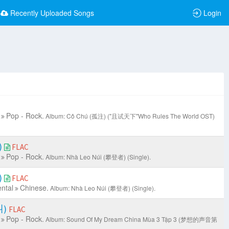
Recently Uploaded Songs
Login
Pop - Rock.
Album: Cô Chú (孤注) ("且试天下"Who Rules The World OST)
)
FLAC
Pop - Rock.
Album: Nhà Leo Núi (攀登者) (Single).
)
FLAC
ntal
Chinese.
Album: Nhà Leo Núi (攀登者) (Single).
叫)
FLAC
Pop - Rock.
Album: Sound Of My Dream China Mùa 3 Tập 3 (梦想的声音第