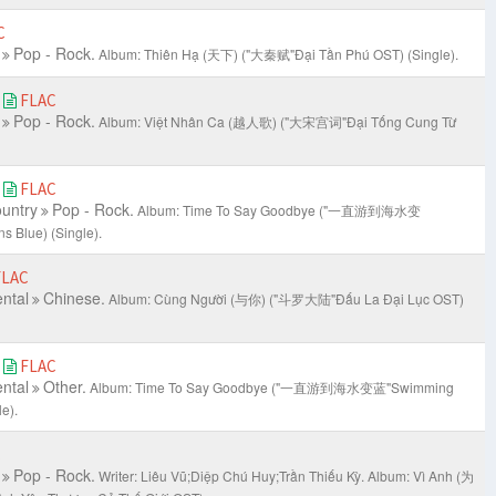
C
Pop - Rock.
Album: Thiên Hạ (天下) ("大秦赋"Đại Tần Phú OST) (Single).
)
FLAC
Pop - Rock.
Album: Việt Nhân Ca (越人歌) ("大宋宫词"Đại Tống Cung Từ
e
FLAC
ountry
Pop - Rock.
Album: Time To Say Goodbye ("一直游到海水变
s Blue) (Single).
FLAC
ntal
Chinese.
Album: Cùng Người (与你) ("斗罗大陆"Đấu La Đại Lục OST)
e
FLAC
ntal
Other.
Album: Time To Say Goodbye ("一直游到海水变蓝"Swimming
le).
C
Pop - Rock.
Writer: Liêu Vũ;Diệp Chú Huy;Trần Thiếu Kỳ.
Album: Vì Anh (为