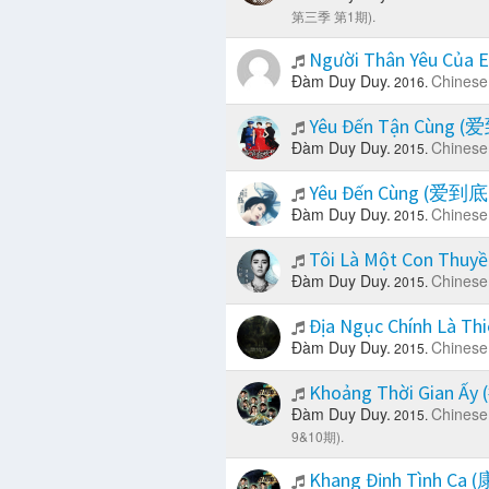
第三季 第1期).
Người Thân Yêu Củ
Đàm Duy Duy.
Chinese
2016.
Yêu Đến Tận Cùng 
Đàm Duy Duy.
Chinese
2015.
Yêu Đến Cùng (爱到底
Đàm Duy Duy.
Chinese
2015.
Tôi Là Một Con Th
Đàm Duy Duy.
Chinese
2015.
Địa Ngục Chính Là
Đàm Duy Duy.
Chinese
2015.
Khoảng Thời Gian Ấ
Đàm Duy Duy.
Chinese
2015.
9&10期).
Khang Định Tình Ca 