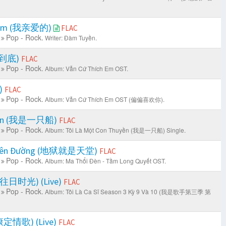
a Em (我亲爱的)
FLAC
Pop - Rock.
Writer: Đàm Tuyền.
(爱到底)
FLAC
Pop - Rock.
Album: Vẫn Cứ Thích Em OST.
)
FLAC
Pop - Rock.
Album: Vẫn Cứ Thích Em OST (偏偏喜欢你).
uyền (我是一只船)
FLAC
Pop - Rock.
Album: Tôi Là Một Con Thuyền (我是一只船) Single.
 Thiên Đường (地狱就是天堂)
FLAC
Pop - Rock.
Album: Ma Thổi Đèn - Tầm Long Quyết OST.
y (往日时光) (Live)
FLAC
Pop - Rock.
Album: Tôi Là Ca Sĩ Season 3 Kỳ 9 Và 10 (我是歌手第三季 第
(康定情歌) (Live)
FLAC