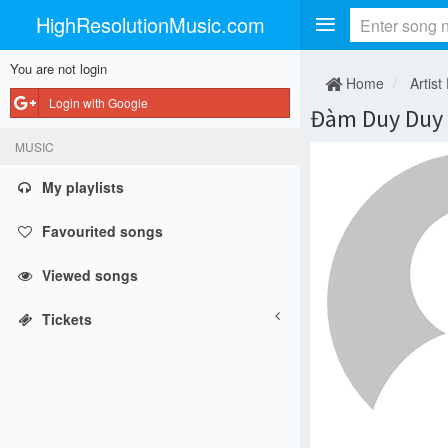
HighResolutionMusic.com
You are not login
Home
Artist
Login with Google
Đàm Duy Duy
MUSIC
My playlists
Favourited songs
Viewed songs
Tickets