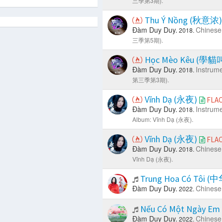
三季第3期).
Thu Ý Nồng (秋意浓
Đàm Duy Duy.
Chinese
2018.
三季第5期).
Học Mèo Kêu (學貓
Đàm Duy Duy.
Instrume
2018.
第三季第3期).
Vĩnh Dạ (永夜)
FLA
Đàm Duy Duy.
Instrume
2018.
Album: Vĩnh Dạ (永夜).
Vĩnh Dạ (永夜)
FLA
Đàm Duy Duy.
Chinese
2018.
Vĩnh Dạ (永夜).
Trung Hoa Có Tôi 
Đàm Duy Duy.
Chinese
2022.
Nếu Có Một Ngày
Đàm Duy Duy.
Chinese
2022.