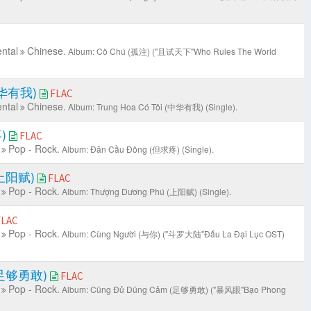
ntal
Chinese.
Album: Cô Chú (孤注) ("且试天下"Who Rules The World
(中华有我)
FLAC
ntal
Chinese.
Album: Trung Hoa Có Tôi (中华有我) (Single).
疼)
FLAC
Pop - Rock.
Album: Đãn Cầu Đông (但求疼) (Single).
 (上阳赋)
FLAC
Pop - Rock.
Album: Thượng Dương Phú (上阳赋) (Single).
FLAC
Pop - Rock.
Album: Cùng Người (与你) ("斗罗大陆"Đấu La Đại Lục OST)
 (足够勇敢)
FLAC
Pop - Rock.
Album: Cũng Đủ Dũng Cảm (足够勇敢) ("暴风眼"Bạo Phong