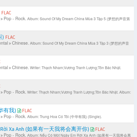
)
FLAC
Pop - Rock.
Album: Sound Of My Dream China Mùa 3 Tập 5 (梦想的声音第
叫)
FLAC
ntal
Chinese.
Album: Sound Of My Dream China Mùa 3 Tập 3 (梦想的声音
C
ntal
Chinese.
Writer: Thạch Nham;Vương Tranh Lượng;Tôn Bác Nhật.
C
Pop - Rock.
Writer: Thạch Nham;Vương Tranh Lượng;Tôn Bác Nhật.
Album:
(中华有我)
FLAC
Pop - Rock.
Album: Trung Hoa Có Tôi (中华有我) (Single).
 Em Rời Xa Anh (如果有一天我将会离开你)
FLAC
Pop - Rock.
Album: Nếu Có Một Ngày Em Rời Xa Anh (如果有一天我将会离