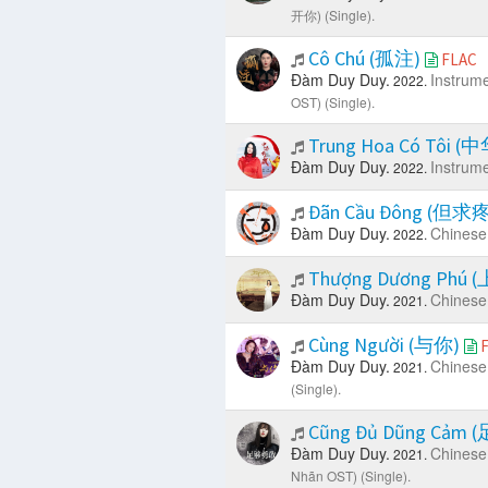
开你) (Single).
Cô Chú (孤注)
FLAC
Đàm Duy Duy.
Instrume
2022.
OST) (Single).
Trung Hoa Có Tôi 
Đàm Duy Duy.
Instrume
2022.
Đãn Cầu Đông (但求
Đàm Duy Duy.
Chinese
2022.
Thượng Dương Phú
Đàm Duy Duy.
Chinese
2021.
Cùng Người (与你)
Đàm Duy Duy.
Chinese
2021.
(Single).
Cũng Đủ Dũng Cảm
Đàm Duy Duy.
Chinese
2021.
Nhãn OST) (Single).