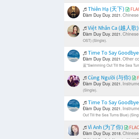
Thiên Hạ (天下)
FLA
Đàm Duy Duy.
Chinese
2021.
Việt Nhân Ca (越人歌
Đàm Duy Duy.
Chinese
2021.
OST) (Single).
Time To Say Goodby
Đàm Duy Duy.
Other c
2021.
蓝"Swimming Out Till the Sea Turn
Cùng Người (与你)
Đàm Duy Duy.
Instrume
2021.
(Single).
Time To Say Goodby
Đàm Duy Duy.
Instrume
2021.
Out Till the Sea Turns Blue) (Sing
Vì Anh (为了你)
FLA
Đàm Duy Duy.
Chinese
2018.