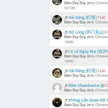
Đàm Duy Duy.
Chinese
2015.
9&10期).
Hải Đăng (灯塔)
FLAC
Đàm Duy Duy.
Chinese
2015.
Mở Lòng (开门见山)
F
Đàm Duy Duy.
Chinese
2015.
7&8期).
Có Lẽ Ngày Mai (
Đàm Duy Duy.
Chinese
2015.
7&8期).
Hải Đăng (灯塔)
FLAC
Đàm Duy Duy.
Chinese
2015.
Đêm Ulaanbaatar
F
Đàm Duy Duy.
Chinese
2015.
Không Liên Quan Vớ
Đàm Duy Duy.
Chinese
2014.