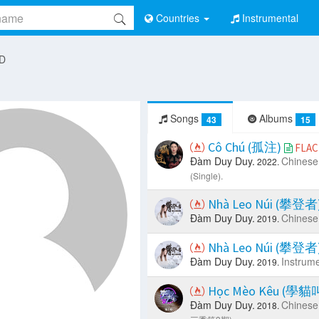
Countries
Instrumental
 D
Songs
Albums
43
15
Cô Chú (孤注)
FLAC
Đàm Duy Duy.
Chinese
2022.
(Single).
Nhà Leo Núi (攀登者
Đàm Duy Duy.
Chinese
2019.
Nhà Leo Núi (攀登者
Đàm Duy Duy.
Instrume
2019.
Học Mèo Kêu (學貓
Đàm Duy Duy.
Chinese
2018.