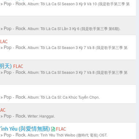
Pop - Rock.
Album: Tôi Là Ca Sĩ Season 3 Kỳ 9 Và 10 (我是歌手第三季 第
Pop - Rock.
Album: Tôi Là Ca Sĩ Lần 3 Kỳ 6 (我是歌手第三季 第6期).
LAC
Pop - Rock.
Album: Tôi Là Ca Sĩ Season 3 Kỳ 7 Và 8 (我是歌手第三季 第
也许明天)
FLAC
Pop - Rock.
Album: Tôi Là Ca Sĩ Season 3 Kỳ 7 Và 8 (我是歌手第三季 第
Pop - Rock.
Album: Tôi Là Ca Sĩ: Ca Khúc Tuyển Chọn.
LAC
Pop - Rock.
Writer: Hanggai.
i Tình Yêu (與愛情無關)
FLAC
Pop - Rock.
Album: Tình Yêu Thời Weibo (微時代 電視) OST.