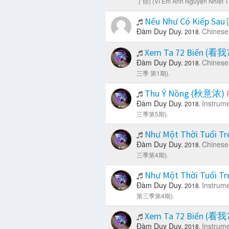
了你) (Vì Em Anh Nguyện Nhiệt Tì
Nếu Như Có Kiếp Sau
Đàm Duy Duy.
Chinese
2018.
Xem Ta 72 Biến (看
Đàm Duy Duy.
Chinese
2018.
三季 第1期).
Thu Ý Nồng (秋意浓)
Đàm Duy Duy.
Instrume
2018.
三季第5期).
Như Một Thời Tuổ
Đàm Duy Duy.
Chinese
2018.
三季第4期).
Như Một Thời Tuổ
Đàm Duy Duy.
Instrume
2018.
第三季第4期).
Xem Ta 72 Biến (看
Đàm Duy Duy.
Instrume
2018.