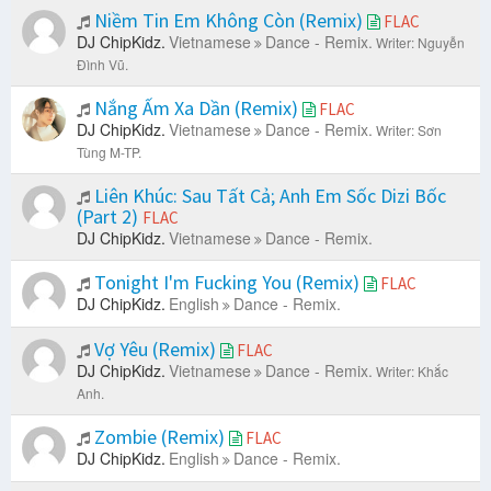
Niềm Tin Em Không Còn (Remix)
FLAC
DJ ChipKidz.
Vietnamese
Dance - Remix.
Writer: Nguyễn
Đình Vũ.
Nắng Ấm Xa Dần (Remix)
FLAC
DJ ChipKidz.
Vietnamese
Dance - Remix.
Writer: Sơn
Tùng M-TP.
Liên Khúc: Sau Tất Cả; Anh Em Sốc Dizi Bốc
(Part 2)
FLAC
DJ ChipKidz.
Vietnamese
Dance - Remix.
Tonight I'm Fucking You (Remix)
FLAC
DJ ChipKidz.
English
Dance - Remix.
Vợ Yêu (Remix)
FLAC
DJ ChipKidz.
Vietnamese
Dance - Remix.
Writer: Khắc
Anh.
Zombie (Remix)
FLAC
DJ ChipKidz.
English
Dance - Remix.