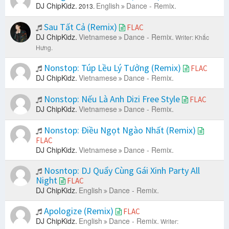
DJ ChipKidz.
English
Dance - Remix.
2013.
Sau Tất Cả (Remix)
FLAC
DJ ChipKidz.
Vietnamese
Dance - Remix.
Writer: Khắc
Hưng.
Nonstop: Túp Lều Lý Tưởng (Remix)
FLAC
DJ ChipKidz.
Vietnamese
Dance - Remix.
Nonstop: Nếu Là Anh Dizi Free Style
FLAC
DJ ChipKidz.
Vietnamese
Dance - Remix.
Nonstop: Điều Ngọt Ngào Nhất (Remix)
FLAC
DJ ChipKidz.
Vietnamese
Dance - Remix.
Nosntop: DJ Quẩy Cùng Gái Xinh Party All
Night
FLAC
DJ ChipKidz.
English
Dance - Remix.
Apologize (Remix)
FLAC
DJ ChipKidz.
English
Dance - Remix.
Writer: