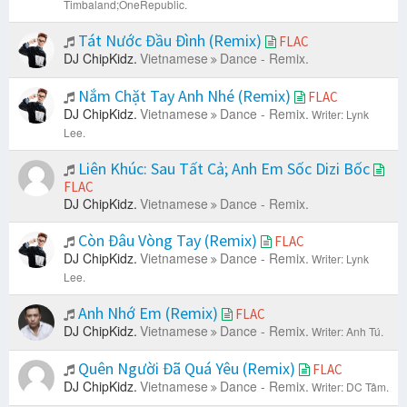
Timbaland;OneRepublic.
Tát Nước Đầu Đình (Remix)
FLAC
DJ ChipKidz.
Vietnamese
Dance - Remix.
Nắm Chặt Tay Anh Nhé (Remix)
FLAC
DJ ChipKidz.
Vietnamese
Dance - Remix.
Writer: Lynk
Lee.
Liên Khúc: Sau Tất Cả; Anh Em Sốc Dizi Bốc
FLAC
DJ ChipKidz.
Vietnamese
Dance - Remix.
Còn Đâu Vòng Tay (Remix)
FLAC
DJ ChipKidz.
Vietnamese
Dance - Remix.
Writer: Lynk
Lee.
Anh Nhớ Em (Remix)
FLAC
DJ ChipKidz.
Vietnamese
Dance - Remix.
Writer: Anh Tú.
Quên Người Đã Quá Yêu (Remix)
FLAC
DJ ChipKidz.
Vietnamese
Dance - Remix.
Writer: DC Tâm.