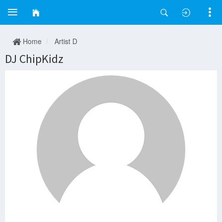
Home
Artist D
DJ ChipKidz