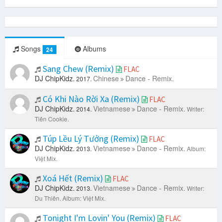
Songs
Albums
24
Sang Chew (Remix)
FLAC
DJ ChipKidz.
Chinese
Dance - Remix.
2017.
Có Khi Nào Rời Xa (Remix)
FLAC
DJ ChipKidz.
Vietnamese
Dance - Remix.
2014.
Writer:
Tiên Cookie.
Túp Lều Lý Tưởng (Remix)
FLAC
DJ ChipKidz.
Vietnamese
Dance - Remix.
2013.
Album:
Việt Mix.
Xoá Hết (Remix)
FLAC
DJ ChipKidz.
Vietnamese
Dance - Remix.
2013.
Writer:
Du Thiên.
Album: Việt Mix.
Tonight I'm Lovin' You (Remix)
FLAC