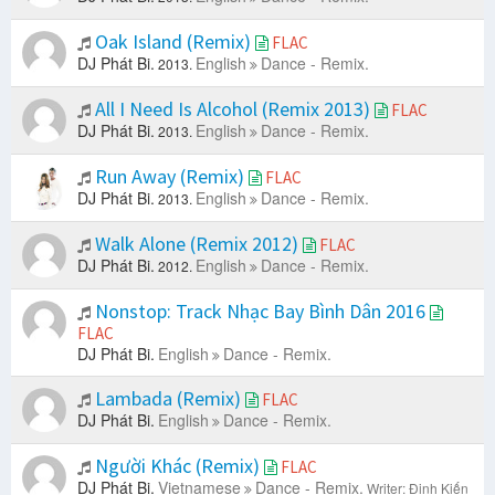
Oak Island (Remix)
FLAC
DJ Phát Bi.
English
Dance - Remix.
2013.
All I Need Is Alcohol (Remix 2013)
FLAC
DJ Phát Bi.
English
Dance - Remix.
2013.
Run Away (Remix)
FLAC
DJ Phát Bi.
English
Dance - Remix.
2013.
Walk Alone (Remix 2012)
FLAC
DJ Phát Bi.
English
Dance - Remix.
2012.
Nonstop: Track Nhạc Bay Bình Dân 2016
FLAC
DJ Phát Bi.
English
Dance - Remix.
Lambada (Remix)
FLAC
DJ Phát Bi.
English
Dance - Remix.
Người Khác (Remix)
FLAC
DJ Phát Bi.
Vietnamese
Dance - Remix.
Writer: Đinh Kiến