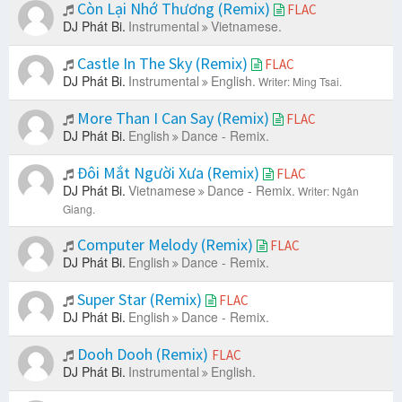
Còn Lại Nhớ Thương (Remix)
FLAC
DJ Phát Bi.
Instrumental
Vietnamese.
Castle In The Sky (Remix)
FLAC
DJ Phát Bi.
Instrumental
English.
Writer: Ming Tsai.
More Than I Can Say (Remix)
FLAC
DJ Phát Bi.
English
Dance - Remix.
Đôi Mắt Người Xưa (Remix)
FLAC
DJ Phát Bi.
Vietnamese
Dance - Remix.
Writer: Ngân
Giang.
Computer Melody (Remix)
FLAC
DJ Phát Bi.
English
Dance - Remix.
Super Star (Remix)
FLAC
DJ Phát Bi.
English
Dance - Remix.
Dooh Dooh (Remix)
FLAC
DJ Phát Bi.
Instrumental
English.