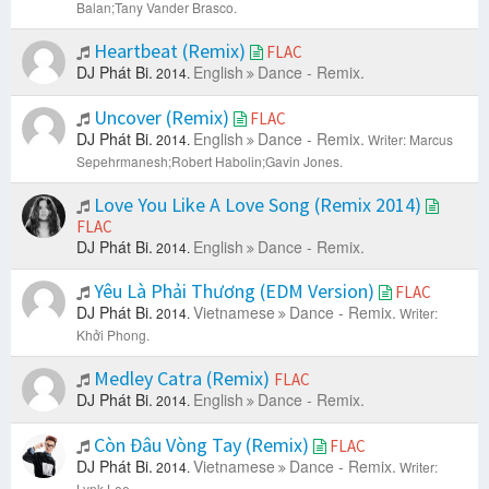
Balan;Tany Vander Brasco.
Heartbeat (Remix)
FLAC
DJ Phát Bi.
English
Dance - Remix.
2014.
Uncover (Remix)
FLAC
DJ Phát Bi.
English
Dance - Remix.
2014.
Writer: Marcus
Sepehrmanesh;Robert Habolin;Gavin Jones.
Love You Like A Love Song (Remix 2014)
FLAC
DJ Phát Bi.
English
Dance - Remix.
2014.
Yêu Là Phải Thương (EDM Version)
FLAC
DJ Phát Bi.
Vietnamese
Dance - Remix.
2014.
Writer:
Khởi Phong.
Medley Catra (Remix)
FLAC
DJ Phát Bi.
English
Dance - Remix.
2014.
Còn Đâu Vòng Tay (Remix)
FLAC
DJ Phát Bi.
Vietnamese
Dance - Remix.
2014.
Writer:
Lynk Lee.