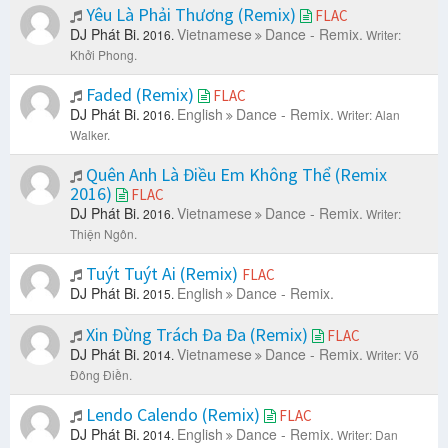
Yêu Là Phải Thương (Remix)
FLAC
DJ Phát Bi.
Vietnamese
Dance - Remix.
2016.
Writer:
Khởi Phong.
Faded (Remix)
FLAC
DJ Phát Bi.
English
Dance - Remix.
2016.
Writer: Alan
Walker.
Quên Anh Là Điều Em Không Thể (Remix
2016)
FLAC
DJ Phát Bi.
Vietnamese
Dance - Remix.
2016.
Writer:
Thiện Ngôn.
Tuýt Tuýt Ai (Remix)
FLAC
DJ Phát Bi.
English
Dance - Remix.
2015.
Xin Đừng Trách Đa Đa (Remix)
FLAC
DJ Phát Bi.
Vietnamese
Dance - Remix.
2014.
Writer: Võ
Đông Điền.
Lendo Calendo (Remix)
FLAC
DJ Phát Bi.
English
Dance - Remix.
2014.
Writer: Dan