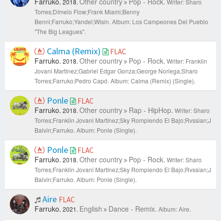
Farruko.
Other country
Pop - Rock.
2018.
Writer: Sharo
Torres;Dímelo Flow;Frank Miami;Benny
Benni;Farruko;Yandel;Wisin.
Album: Los Campeones Del Pueblo
"The Big Leagues".
Calma (Remix)
FLAC
Farruko.
Other country
Pop - Rock.
2018.
Writer: Franklin
Jovani Martínez;Gabriel Edgar Gonza;George Noriega;Sharo
Torres;Farruko;Pedro Capó.
Album: Calma (Remix) (Single).
Ponle
FLAC
Farruko.
Other country
Rap - HipHop.
2018.
Writer: Sharo
Torres;Franklin Jovani Martínez;Sky Rompiendo El Bajo;Rvssian;J
Balvin;Farruko.
Album: Ponle (Single).
Ponle
FLAC
Farruko.
Other country
Pop - Rock.
2018.
Writer: Sharo
Torres;Franklin Jovani Martínez;Sky Rompiendo El Bajo;Rvssian;J
Balvin;Farruko.
Album: Ponle (Single).
Aire
FLAC
Farruko.
English
Dance - Remix.
2021.
Album: Aire.