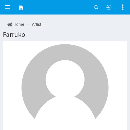
Home
Artist F
Farruko