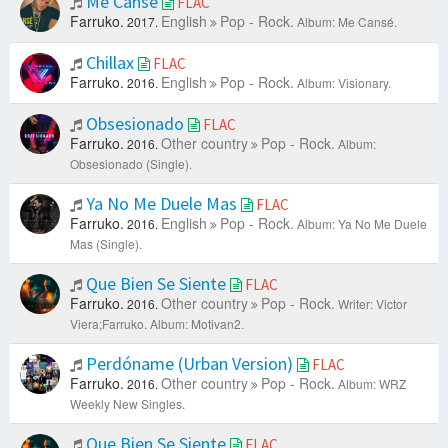
Me Cansé
FLAC
Farruko.
English
Pop - Rock.
2017.
Album: Me Cansé.
Chillax
FLAC
Farruko.
English
Pop - Rock.
2016.
Album: Visionary.
Obsesionado
FLAC
Farruko.
Other country
Pop - Rock.
2016.
Album:
Obsesionado (Single).
Ya No Me Duele Mas
FLAC
Farruko.
English
Pop - Rock.
2016.
Album: Ya No Me Duele
Mas (Single).
Que Bien Se Siente
FLAC
Farruko.
Other country
Pop - Rock.
2016.
Writer: Victor
Viera;Farruko.
Album: Motivan2.
Perdóname (Urban Version)
FLAC
Farruko.
Other country
Pop - Rock.
2016.
Album: WRZ
Weekly New Singles.
Que Bien Se Siente
FLAC