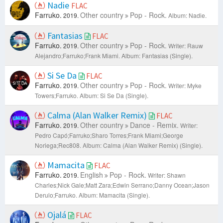
Nadie
FLAC
Farruko.
Other country
Pop - Rock.
2019.
Album: Nadie.
Fantasias
FLAC
Farruko.
Other country
Pop - Rock.
2019.
Writer: Rauw
Alejandro;Farruko;Frank Miami.
Album: Fantasias (Single).
Si Se Da
FLAC
Farruko.
Other country
Pop - Rock.
2019.
Writer: Myke
Towers;Farruko.
Album: Si Se Da (Single).
Calma (Alan Walker Remix)
FLAC
Farruko.
Other country
Dance - Remix.
2019.
Writer:
Pedro Capó;Farruko;Sharo Torres;Frank Miami;George
Noriega;Rec808.
Album: Calma (Alan Walker Remix) (Single).
Mamacita
FLAC
Farruko.
English
Pop - Rock.
2019.
Writer: Shawn
Charles;Nick Gale;Matt Zara;Edwin Serrano;Danny Ocean;Jason
Derulo;Farruko.
Album: Mamacita (Single).
Ojalá
FLAC