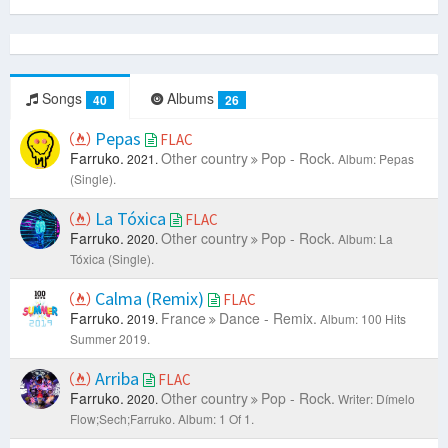
Songs
Albums
40
26
Pepas
FLAC
Farruko.
Other country
Pop - Rock.
2021.
Album: Pepas
(Single).
La Tóxica
FLAC
Farruko.
Other country
Pop - Rock.
2020.
Album: La
Tóxica (Single).
Calma (Remix)
FLAC
Farruko.
France
Dance - Remix.
2019.
Album: 100 Hits
Summer 2019.
Arriba
FLAC
Farruko.
Other country
Pop - Rock.
2020.
Writer: Dímelo
Flow;Sech;Farruko.
Album: 1 Of 1.