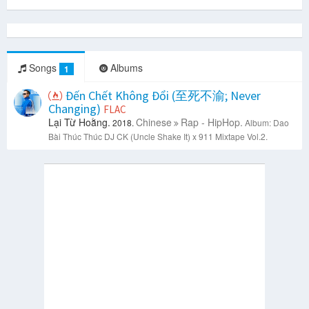
Songs
Albums
1
Đến Chết Không Đổi (至死不渝; Never
Changing)
FLAC
Lại Từ Hoằng.
Chinese
Rap - HipHop.
2018.
Album: Dao
Bài Thúc Thúc DJ CK (Uncle Shake It) x 911 Mixtape Vol.2.