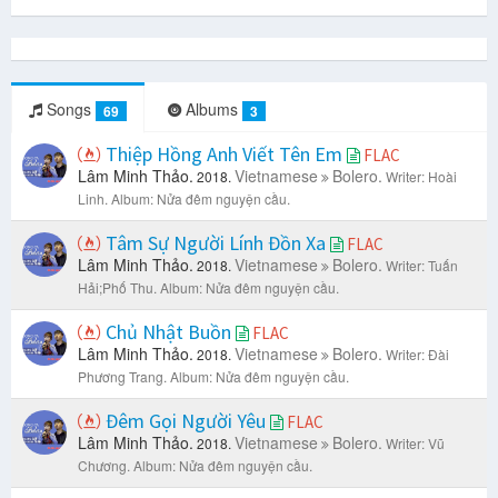
Songs
Albums
69
3
Thiệp Hồng Anh Viết Tên Em
FLAC
Lâm Minh Thảo.
Vietnamese
Bolero.
2018.
Writer: Hoài
Linh.
Album: Nửa đêm nguyện cầu.
Tâm Sự Người Lính Đồn Xa
FLAC
Lâm Minh Thảo.
Vietnamese
Bolero.
2018.
Writer: Tuấn
Hải;Phố Thu.
Album: Nửa đêm nguyện cầu.
Chủ Nhật Buồn
FLAC
Lâm Minh Thảo.
Vietnamese
Bolero.
2018.
Writer: Đài
Phương Trang.
Album: Nửa đêm nguyện cầu.
Đêm Gọi Người Yêu
FLAC
Lâm Minh Thảo.
Vietnamese
Bolero.
2018.
Writer: Vũ
Chương.
Album: Nửa đêm nguyện cầu.