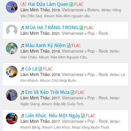
Hai Đứa Làm Quen
FLAC
Lâm Minh Thảo.
Vietnamese
Bolero.
2018.
Writer: Hồng
Vân;Trần Quý.
Album: Nửa đêm nguyện cầu.
MÙA HẠ TRẮNG TRONG
FLAC
Lâm Minh Thảo.
Vietnamese
Pop - Rock.
2021.
Màu Xanh Kỷ Niệm
FLAC
Lâm Minh Thảo.
Vietnamese
Pop - Rock.
2018.
Writer:
Hàn Châu.
Album: Nửa Đêm Nguyện Cầu.
Có Lẽ
FLAC
Lâm Minh Thảo.
Vietnamese
Pop - Rock.
2018.
Writer: Lê
Kim Khánh.
Album: Chủ Nhật Buồn.
Em Về Kẻo Trời Mưa
FLAC
Lâm Minh Thảo.
Vietnamese
Pop - Rock.
2017.
Writer:
Ngân Giang.
Album: Đắp Mộ Cuộc Tình.
Liên Khúc: Nếu Một Ngày
FLAC
Lâm Minh Thảo.
Vietnamese
Pop - Rock.
2017.
Writer:
Khánh Băng.
Album: Liên Khúc: Nhạc Vàng Muôn Thuở.