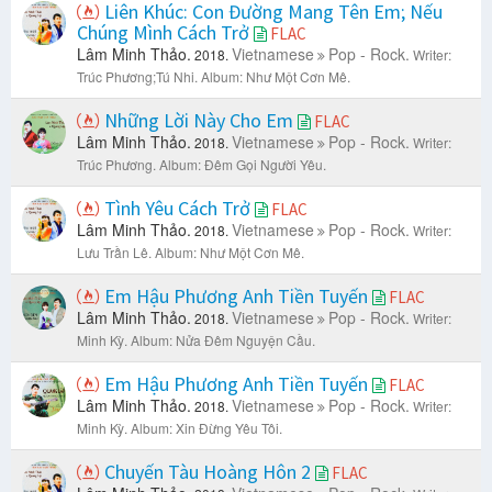
Liên Khúc: Con Đường Mang Tên Em; Nếu
Chúng Mình Cách Trở
FLAC
Lâm Minh Thảo.
Vietnamese
Pop - Rock.
2018.
Writer:
Trúc Phương;Tú Nhi.
Album: Như Một Cơn Mê.
Những Lời Này Cho Em
FLAC
Lâm Minh Thảo.
Vietnamese
Pop - Rock.
2018.
Writer:
Trúc Phương.
Album: Đêm Gọi Người Yêu.
Tình Yêu Cách Trở
FLAC
Lâm Minh Thảo.
Vietnamese
Pop - Rock.
2018.
Writer:
Lưu Trần Lê.
Album: Như Một Cơn Mê.
Em Hậu Phương Anh Tiền Tuyến
FLAC
Lâm Minh Thảo.
Vietnamese
Pop - Rock.
2018.
Writer:
Minh Kỳ.
Album: Nửa Đêm Nguyện Cầu.
Em Hậu Phương Anh Tiền Tuyến
FLAC
Lâm Minh Thảo.
Vietnamese
Pop - Rock.
2018.
Writer:
Minh Kỳ.
Album: Xin Đừng Yêu Tôi.
Chuyến Tàu Hoàng Hôn 2
FLAC