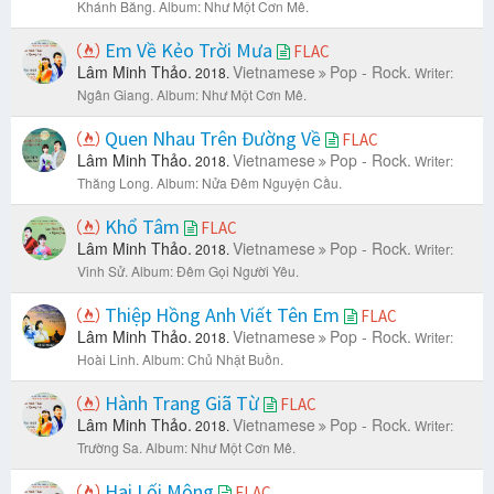
Khánh Băng.
Album: Như Một Cơn Mê.
Em Về Kẻo Trời Mưa
FLAC
Lâm Minh Thảo.
Vietnamese
Pop - Rock.
2018.
Writer:
Ngân Giang.
Album: Như Một Cơn Mê.
Quen Nhau Trên Đường Về
FLAC
Lâm Minh Thảo.
Vietnamese
Pop - Rock.
2018.
Writer:
Thăng Long.
Album: Nửa Đêm Nguyện Cầu.
Khổ Tâm
FLAC
Lâm Minh Thảo.
Vietnamese
Pop - Rock.
2018.
Writer:
Vinh Sử.
Album: Đêm Gọi Người Yêu.
Thiệp Hồng Anh Viết Tên Em
FLAC
Lâm Minh Thảo.
Vietnamese
Pop - Rock.
2018.
Writer:
Hoài Linh.
Album: Chủ Nhật Buồn.
Hành Trang Giã Từ
FLAC
Lâm Minh Thảo.
Vietnamese
Pop - Rock.
2018.
Writer:
Trường Sa.
Album: Như Một Cơn Mê.
Hai Lối Mộng
FLAC