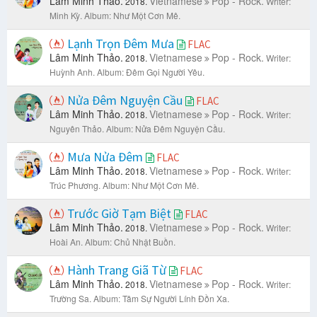
Lâm Minh Thảo.
Vietnamese
Pop - Rock.
2018.
Writer:
Minh Kỳ.
Album: Như Một Cơn Mê.
Lạnh Trọn Đêm Mưa
FLAC
Lâm Minh Thảo.
Vietnamese
Pop - Rock.
2018.
Writer:
Huỳnh Anh.
Album: Đêm Gọi Người Yêu.
Nửa Đêm Nguyện Cầu
FLAC
Lâm Minh Thảo.
Vietnamese
Pop - Rock.
2018.
Writer:
Nguyên Thảo.
Album: Nửa Đêm Nguyện Cầu.
Mưa Nửa Đêm
FLAC
Lâm Minh Thảo.
Vietnamese
Pop - Rock.
2018.
Writer:
Trúc Phương.
Album: Như Một Cơn Mê.
Trước Giờ Tạm Biệt
FLAC
Lâm Minh Thảo.
Vietnamese
Pop - Rock.
2018.
Writer:
Hoài An.
Album: Chủ Nhật Buồn.
Hành Trang Giã Từ
FLAC
Lâm Minh Thảo.
Vietnamese
Pop - Rock.
2018.
Writer:
Trường Sa.
Album: Tâm Sự Người Lính Đồn Xa.