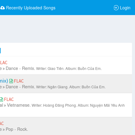
Recently Uploaded Songs
Login
LAC
e
Dance - Remix.
Writer: Giao Tiên.
Album: Buồn Của Em.
mix)
FLAC
e
Dance - Remix.
Writer: Ngân Giang.
Album: Buồn Của Em.
FLAC
al
Vietnamese.
Writer: Hoàng Đăng Phong.
Album: Nguyện Mãi Yêu Anh
AC
e
Pop - Rock.