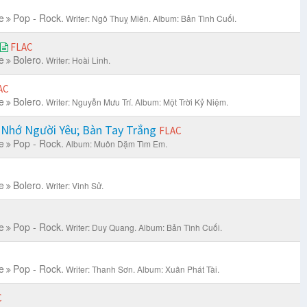
e
Pop - Rock.
Writer: Ngô Thuỵ Miên.
Album: Bản Tình Cuối.
FLAC
e
Bolero.
Writer: Hoài Linh.
AC
e
Bolero.
Writer: Nguyễn Mưu Trí.
Album: Một Trời Kỷ Niệm.
 Nhớ Người Yêu; Bàn Tay Trắng
FLAC
e
Pop - Rock.
Album: Muôn Dặm Tìm Em.
e
Bolero.
Writer: Vinh Sử.
e
Pop - Rock.
Writer: Duy Quang.
Album: Bản Tình Cuối.
e
Pop - Rock.
Writer: Thanh Sơn.
Album: Xuân Phát Tài.
C