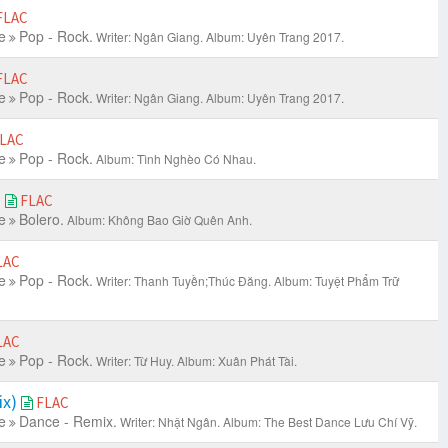
FLAC
e
Pop - Rock.
Writer: Ngân Giang.
Album: Uyên Trang 2017.
FLAC
e
Pop - Rock.
Writer: Ngân Giang.
Album: Uyên Trang 2017.
LAC
e
Pop - Rock.
Album: Tình Nghèo Có Nhau.
h
FLAC
e
Bolero.
Album: Không Bao Giờ Quên Anh.
LAC
e
Pop - Rock.
Writer: Thanh Tuyền;Thúc Đăng.
Album: Tuyệt Phẩm Trữ
LAC
e
Pop - Rock.
Writer: Từ Huy.
Album: Xuân Phát Tài.
ix)
FLAC
e
Dance - Remix.
Writer: Nhật Ngân.
Album: The Best Dance Lưu Chí Vỹ.