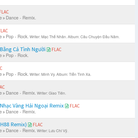
FLAC
e
Dance - Remix.
FLAC
e
Pop - Rock.
Writer: Mạc Thế Nhân.
Album: Câu Chuyện Đầu Năm.
i Bằng Cả Tình Người
FLAC
e
Pop - Rock.
C
e
Pop - Rock.
Writer: Minh Vy.
Album: Tiễn Tình Xa.
AC
e
Dance - Remix.
Writer: Giao Tiên.
h Nhạc Vàng Hải Ngoại Remix
FLAC
e
Dance - Remix.
(H88 Remix)
FLAC
e
Dance - Remix.
Writer: Lưu Chí Vỹ.