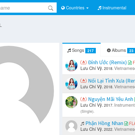
Countries
Instrumental
 L
Songs
Albums
217
23
Đính Ước (Remix)
F
Lưu Chí Vỹ.
Vietnames
2018.
Nối Lại Tình Xưa (Re
Lưu Chí Vỹ.
Vietnames
2018.
Nguyện Mãi Yêu Anh
Lưu Chí Vỹ.
Instrument
2017.
(Single).
Phận Hồng Nhan
FL
Lưu Chí Vỹ.
Vietnames
2022.