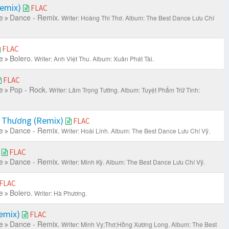
Remix)
FLAC
e
Dance - Remix.
Writer: Hoàng Thi Thơ.
Album: The Best Dance Lưu Chí
FLAC
e
Bolero.
Writer: Anh Việt Thu.
Album: Xuân Phát Tài.
FLAC
e
Pop - Rock.
Writer: Lâm Trọng Tường.
Album: Tuyệt Phẩm Trữ Tình:
i Thương (Remix)
FLAC
e
Dance - Remix.
Writer: Hoài Linh.
Album: The Best Dance Lưu Chí Vỹ.
)
FLAC
e
Dance - Remix.
Writer: Minh Kỳ.
Album: The Best Dance Lưu Chí Vỹ.
FLAC
e
Bolero.
Writer: Hà Phương.
Remix)
FLAC
e
Dance - Remix.
Writer: Minh Vy;Thơ;Hồng Xương Long.
Album: The Best