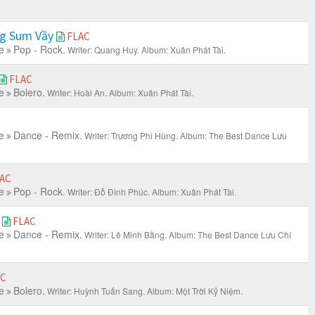
g Sum Vầy
FLAC
e
Pop - Rock.
Writer: Quang Huy.
Album: Xuân Phát Tài.
FLAC
e
Bolero.
Writer: Hoài An.
Album: Xuân Phát Tài.
e
Dance - Remix.
Writer: Trương Phi Hùng.
Album: The Best Dance Lưu
AC
e
Pop - Rock.
Writer: Đỗ Đình Phúc.
Album: Xuân Phát Tài.
)
FLAC
e
Dance - Remix.
Writer: Lê Minh Bằng.
Album: The Best Dance Lưu Chí
AC
e
Bolero.
Writer: Huỳnh Tuấn Sang.
Album: Một Trời Kỷ Niệm.