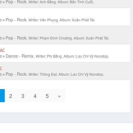
e
Pop - Rock.
Writer: Anh Bằng.
Album: Bản Tình Cuối.
e
Pop - Rock.
Writer: Văn Phụng.
Album: Xuân Phát Tài.
e
Pop - Rock.
Writer: Phạm Đình Chương.
Album: Xuân Phát Tài.
LAC
e
Dance - Remix.
Writer: Phi Bằng.
Album: Lưu Chí Vỹ Nonstop.
C
e
Pop - Rock.
Writer: Thông Đạt.
Album: Lưu Chí Vỹ Nonstop.
1
2
3
4
5
»