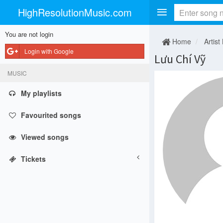
HighResolutionMusic.com
You are not login
Home
Artist
Login with Google
Lưu Chí Vỹ
MUSIC
My playlists
Favourited songs
Viewed songs
Tickets