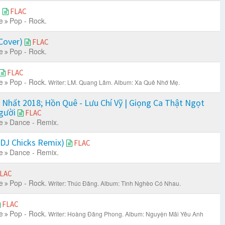
h
FLAC
e
Pop - Rock.
Cover)
FLAC
e
Pop - Rock.
FLAC
e
Pop - Rock.
Writer: LM. Quang Lâm.
Album: Xa Quê Nhớ Mẹ.
 Nhất 2018; Hồn Quê - Lưu Chí Vỹ | Giọng Ca Thật Ngọt
Người
FLAC
e
Dance - Remix.
DJ Chicks Remix)
FLAC
e
Dance - Remix.
LAC
e
Pop - Rock.
Writer: Thúc Đăng.
Album: Tình Nghèo Có Nhau.
FLAC
e
Pop - Rock.
Writer: Hoàng Đăng Phong.
Album: Nguyện Mãi Yêu Anh