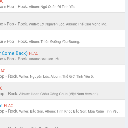
AC
se
Pop - Rock.
Album: Ngủ Quên Đi Tình Yêu.
se
Pop - Rock.
Writer: Lời;Nguyên Lộc.
Album: Thế Giới Mộng Mơ.
se
Pop - Rock.
Album: Thiên Đường Yêu Đương.
y Come Back)
FLAC
se
Pop - Rock.
Album: Sài Gòn Trẻ.
LAC
op - Rock.
Writer: Nguyên Lộc.
Album: Thế Giới Tình Yêu 5.
AC
op - Rock.
Album: Hoàn Châu Công Chúa (Việt Nam Version).
ắm
FLAC
op - Rock.
Writer: Bắc Sơn.
Album: Tình Khúc Bắc Sơn: Mùa Xuân Tình Yêu.