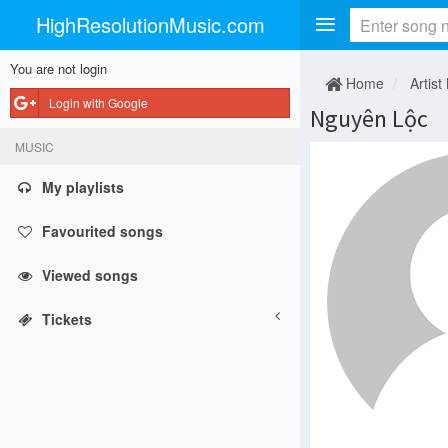
HighResolutionMusic.com
You are not login
Home
Artist
Login with Google
Nguyên Lộc
MUSIC
My playlists
Favourited songs
Viewed songs
Tickets