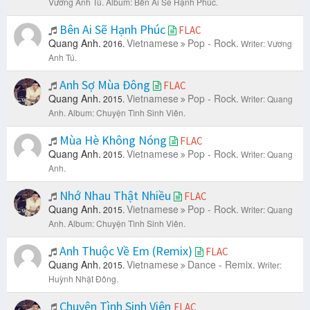
Vương Anh Tú.
Album: Bên Ai Sẽ Hạnh Phúc.
Bên Ai Sẽ Hạnh Phúc
FLAC
Quang Anh.
Vietnamese
Pop - Rock.
2016.
Writer: Vương
Anh Tú.
Anh Sợ Mùa Đông
FLAC
Quang Anh.
Vietnamese
Pop - Rock.
2015.
Writer: Quang
Anh.
Album: Chuyện Tình Sinh Viên.
Mùa Hè Không Nóng
FLAC
Quang Anh.
Vietnamese
Pop - Rock.
2015.
Writer: Quang
Anh.
Nhớ Nhau Thật Nhiều
FLAC
Quang Anh.
Vietnamese
Pop - Rock.
2015.
Writer: Quang
Anh.
Album: Chuyện Tình Sinh Viên.
Anh Thuộc Về Em (Remix)
FLAC
Quang Anh.
Vietnamese
Dance - Remix.
2015.
Writer:
Huỳnh Nhật Đông.
Chuyện Tình Sinh Viên
FLAC