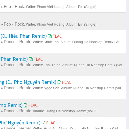
Pop - Rock.
Writer: Phạm Việt Hoàng.
Album: Em (Single).
Pop - Rock.
Writer: Phạm Việt Hoàng.
Album: Em (Single).
(DJ Hiếu Phan Remix)
FLAC
Dance - Remix.
Writer: Khúc Lan.
Album: Quang Hà Nonstop Remix (Vol.
 Phan Remix)
FLAC
Dance - Remix.
Writer: Thái Thịnh.
Album: Quang Hà Nonstop Remix (Vol.
ng (DJ Phơ Nguyễn Remix)
FLAC
Dance - Remix.
Writer: Ngọc Sơn.
Album: Quang Hà Nonstop Remix (Vol.
emo Remix)
FLAC
Dance - Remix.
Album: Quang Hà Nonstop Remix (Vol. 5).
 Phơ Nguyễn Remix)
FLAC
Dance - Remix.
Writer: Hoài An.
Album: Quang Hà Nonstop Remix (Vol.