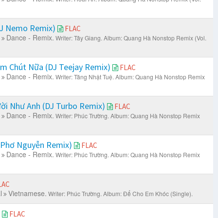
DJ Nemo Remix)
FLAC
Dance - Remix.
Writer: Tây Giang.
Album: Quang Hà Nonstop Remix (Vol.
m Chút Nữa (DJ Teejay Remix)
FLAC
Dance - Remix.
Writer: Tăng Nhật Tuệ.
Album: Quang Hà Nonstop Remix
ời Như Anh (DJ Turbo Remix)
FLAC
Dance - Remix.
Writer: Phúc Trường.
Album: Quang Hà Nonstop Remix
 Phơ Nguyễn Remix)
FLAC
Dance - Remix.
Writer: Phúc Trường.
Album: Quang Hà Nonstop Remix
LAC
l
Vietnamese.
Writer: Phúc Trường.
Album: Để Cho Em Khóc (Single).
ế
FLAC