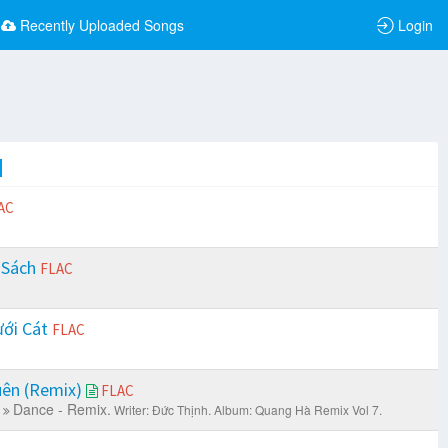
Recently Uploaded Songs
Login
AC
 Sách
FLAC
ưới Cát
FLAC
ên (Remix)
FLAC
Dance - Remix.
Writer: Đức Thịnh.
Album: Quang Hà Remix Vol 7.