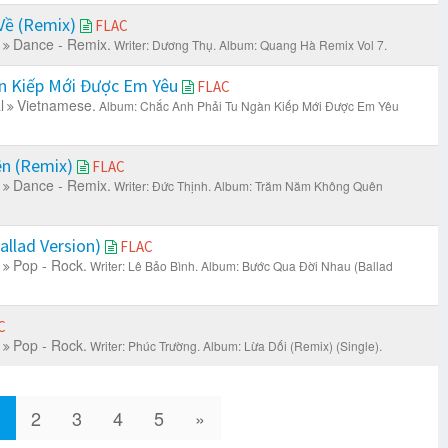
Về (Remix)
FLAC
Dance - Remix.
Writer: Dương Thụ.
Album: Quang Hà Remix Vol 7.
n Kiếp Mới Được Em Yêu
FLAC
l
Vietnamese.
Album: Chắc Anh Phải Tu Ngàn Kiếp Mới Được Em Yêu
n (Remix)
FLAC
Dance - Remix.
Writer: Đức Thịnh.
Album: Trăm Năm Không Quên
llad Version)
FLAC
Pop - Rock.
Writer: Lê Bảo Bình.
Album: Bước Qua Đời Nhau (Ballad
C
Pop - Rock.
Writer: Phúc Trường.
Album: Lừa Dối (Remix) (Single).
1
2
3
4
5
»