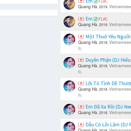
Em
FLAC
Quang Hà.
Vietnamese
2019.
Em
FLAC
Quang Hà.
Vietnamese
2019.
Một Thuở Yêu Người 
Quang Hà.
Vietnamese
2018.
5).
Duyên Phận (DJ Hiếu
Quang Hà.
Vietnamese
2018.
5).
Lời Tỏ Tình Dễ Thươ
Quang Hà.
Vietnamese
2018.
5).
Em Đã Xa Rồi (DJ N
Quang Hà.
Vietnamese
2018.
Dẫu Có Lỗi Lầm (DJ
Quang Hà.
Vietnamese
2018.