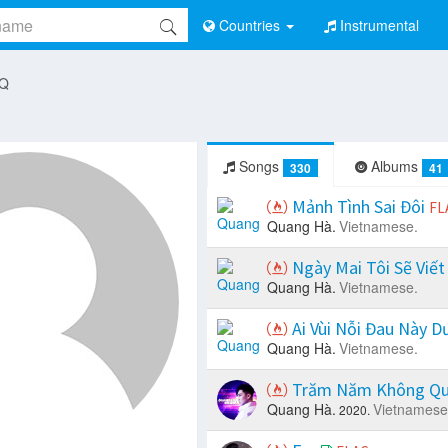
Countries
Instrumental
 Q
Songs
Albums
330
41
Mảnh Tình Sai Đôi
FL
Quang Hà.
Vietnamese.
Ngày Mai Tôi Sẽ Viết
Quang Hà.
Vietnamese.
Ai Vùi Nỗi Đau Này D
Quang Hà.
Vietnamese.
Trăm Năm Không Qu
Quang Hà.
Vietnamese
2020.