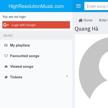
HighResolutionMusic.com
You are not login
Home
Artist
Login with Google
Quang Hà
MUSIC
My playlists
Favourited songs
Viewed songs
Tickets