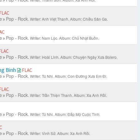
FLAC
e
Pop - Rock.
Writer: Anh Việt Thanh.
Album: Chiều Sân Ga.
AC
e
Pop - Rock.
Writer: Nam Lộc.
Album: Chủ Nhật Buồn.
FLAC
e
Pop - Rock.
Writer: Hoài Linh.
Album: Chuyện Ngày Xưa Bolero.
ng Binh
FLAC
e
Pop - Rock.
Writer: Tú Nhi.
Album: Con Đường Xưa Em Đi.
FLAC
e
Pop - Rock.
Writer: Trần Thiện Thanh.
Album: Xa Anh Rồi.
e
Pop - Rock.
Writer: Tú Nhi.
Album: Đắp Mộ Cuộc Tình.
C
e
Pop - Rock.
Writer: Vinh Sử.
Album: Xa Anh Rồi.