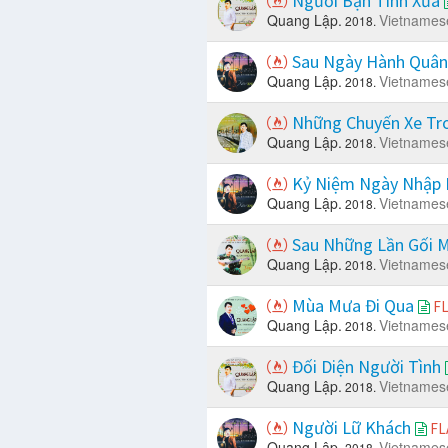
Người Bạn Tình Xưa
Quang Lập.
Vietnames
2018.
Sau Ngày Hành Quâ
Quang Lập.
Vietnames
2018.
Những Chuyến Xe Tr
Quang Lập.
Vietnames
2018.
Kỷ Niệm Ngày Nhập
Quang Lập.
Vietnames
2018.
Sau Những Lần Gối 
Quang Lập.
Vietnames
2018.
Mùa Mưa Đi Qua
F
Quang Lập.
Vietnames
2018.
Đối Diện Người Tình
Quang Lập.
Vietnames
2018.
Người Lữ Khách
FL
Quang Lập.
Vietnames
2018.