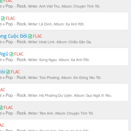
FLAC
e
Pop - Rock.
Writer: Anh Việt Thu.
Album: Chuyện Tình Tôi.
n
FLAC
e
Pop - Rock.
Writer: Lê Dinh.
Album: Xa Anh Rồi.
ong Cuộc Đời
FLAC
e
Pop - Rock.
Writer: Hoài Linh.
Album: Chiều Sân Ga.
 Ngũ
FLAC
e
Pop - Rock.
Writer: Song Ngọc.
Album: Xa Anh Rồi.
Mỏi
FLAC
e
Pop - Rock.
Writer: Trúc Phương.
Album: Xin Đừng Yêu Tôi.
LAC
e
Pop - Rock.
Writer: Hà Phương;Du Uyên.
Album: Gục Ngã Vì Yêu.
FLAC
e
Pop - Rock.
Writer: Tâm Anh.
Album: Chuyện Tình Tôi.
AC
e
Pop - Rock.
Writer: Thanh Sơn.
Album: Xa Anh Rồi.