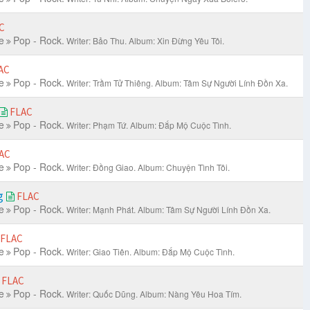
C
e
Pop - Rock.
Writer: Bảo Thu.
Album: Xin Đừng Yêu Tôi.
AC
e
Pop - Rock.
Writer: Trầm Tử Thiêng.
Album: Tâm Sự Người Lính Đồn Xa.
FLAC
e
Pop - Rock.
Writer: Phạm Tứ.
Album: Đắp Mộ Cuộc Tình.
AC
e
Pop - Rock.
Writer: Đồng Giao.
Album: Chuyện Tình Tôi.
g
FLAC
e
Pop - Rock.
Writer: Mạnh Phát.
Album: Tâm Sự Người Lính Đồn Xa.
FLAC
e
Pop - Rock.
Writer: Giao Tiên.
Album: Đắp Mộ Cuộc Tình.
FLAC
e
Pop - Rock.
Writer: Quốc Dũng.
Album: Nàng Yêu Hoa Tím.