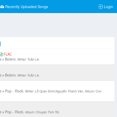
Recently Uploaded Songs
Login
FLAC
e
Bolero.
Writer: Tuấn Lê.
C
e
Bolero.
Writer: Tuấn Lê.
e
Pop - Rock.
Writer: Lỗ Quán Đình;Nguyễn Thành Vân.
Album: Con
e
Pop - Rock.
Album: Chuyện Tình Tôi.