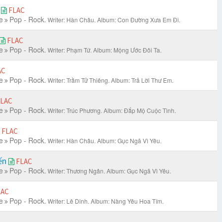
g
FLAC
e
Pop - Rock.
Writer: Hàn Châu.
Album: Con Đường Xưa Em Đi.
FLAC
e
Pop - Rock.
Writer: Phạm Tứ.
Album: Mộng Ước Đôi Ta.
AC
e
Pop - Rock.
Writer: Trầm Tử Thiêng.
Album: Trả Lời Thư Em.
LAC
e
Pop - Rock.
Writer: Trúc Phương.
Album: Đắp Mộ Cuộc Tình.
FLAC
e
Pop - Rock.
Writer: Hàn Châu.
Album: Gục Ngã Vì Yêu.
ến
FLAC
e
Pop - Rock.
Writer: Thương Ngân.
Album: Gục Ngã Vì Yêu.
LAC
e
Pop - Rock.
Writer: Lê Dinh.
Album: Nàng Yêu Hoa Tím.