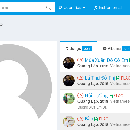
Countries
Instrumental
 Q
Songs
Albums
331
20
Mùa Xuân Đó Có Em
Quang Lập.
Vietnames
2018.
Lá Thư Đô Thị
FLA
Quang Lập.
Vietnames
2018.
Hồi Tưởng
FLAC
Quang Lập.
Vietnames
2018.
Đường Xưa Em Đi.
Bần
FLAC
Quang Lập.
Vietnames
2018.