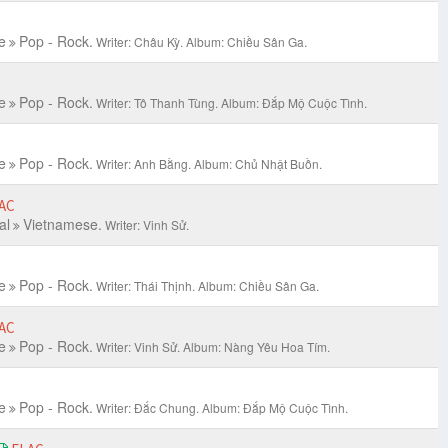
e
Pop - Rock.
Writer: Châu Kỳ.
Album: Chiều Sân Ga.
e
Pop - Rock.
Writer: Tô Thanh Tùng.
Album: Đắp Mộ Cuộc Tình.
e
Pop - Rock.
Writer: Anh Bằng.
Album: Chủ Nhật Buồn.
AC
al
Vietnamese.
Writer: Vinh Sử.
e
Pop - Rock.
Writer: Thái Thịnh.
Album: Chiều Sân Ga.
AC
e
Pop - Rock.
Writer: Vinh Sử.
Album: Nàng Yêu Hoa Tím.
e
Pop - Rock.
Writer: Đắc Chung.
Album: Đắp Mộ Cuộc Tình.