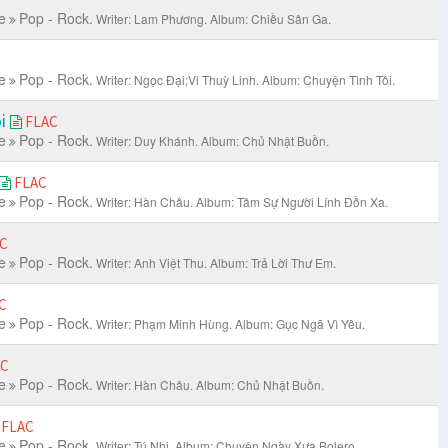
e
Pop - Rock.
Writer: Lam Phương.
Album: Chiều Sân Ga.
e
Pop - Rock.
Writer: Ngọc Đại;Vi Thuỳ Linh.
Album: Chuyện Tình Tôi.
ôi
FLAC
e
Pop - Rock.
Writer: Duy Khánh.
Album: Chủ Nhật Buồn.
FLAC
e
Pop - Rock.
Writer: Hàn Châu.
Album: Tâm Sự Người Lính Đồn Xa.
C
e
Pop - Rock.
Writer: Anh Việt Thu.
Album: Trả Lời Thư Em.
C
e
Pop - Rock.
Writer: Phạm Minh Hùng.
Album: Gục Ngã Vì Yêu.
AC
e
Pop - Rock.
Writer: Hàn Châu.
Album: Chủ Nhật Buồn.
FLAC
e
Pop - Rock.
Writer: Tú Nhi.
Album: Chuyện Ngày Xưa Bolero.