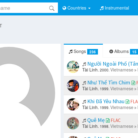
Countries
Instrumental
 T
Songs
Albums
236
15
Người Ngoài Phố (Tâ
Tài Linh.
Vietnamese
2000.
Như Thể Tìm Chim
Tài Linh.
Vietnamese
1999.
Khi Đã Yêu Nhau
FLA
Tài Linh.
Vietnamese
1999.
Quê Mẹ
FLAC
Tài Linh.
Vietnamese
1998.