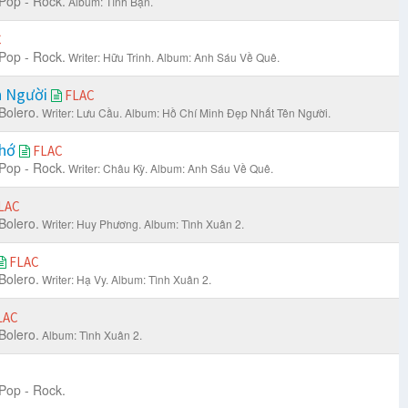
Pop - Rock.
Album: Tình Bạn.
C
Pop - Rock.
Writer: Hữu Trinh.
Album: Anh Sáu Về Quê.
n Người
FLAC
Bolero.
Writer: Lưu Cầu.
Album: Hồ Chí Minh Đẹp Nhất Tên Người.
Nhớ
FLAC
Pop - Rock.
Writer: Châu Kỳ.
Album: Anh Sáu Về Quê.
LAC
Bolero.
Writer: Huy Phương.
Album: Tình Xuân 2.
FLAC
Bolero.
Writer: Hạ Vy.
Album: Tình Xuân 2.
LAC
Bolero.
Album: Tình Xuân 2.
Pop - Rock.