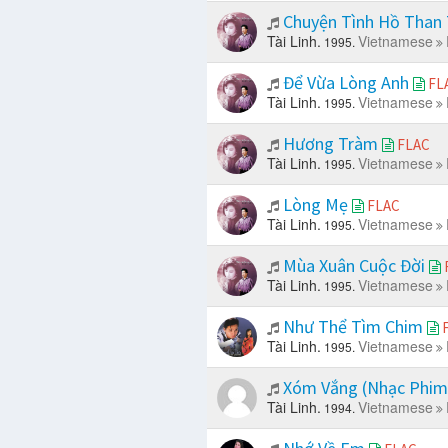
Chuyện Tình Hồ Than
Tài Linh.
Vietnamese
1995.
Để Vừa Lòng Anh
FL
Tài Linh.
Vietnamese
1995.
Hương Tràm
FLAC
Tài Linh.
Vietnamese
1995.
Lòng Mẹ
FLAC
Tài Linh.
Vietnamese
1995.
Mùa Xuân Cuộc Đời
Tài Linh.
Vietnamese
1995.
Như Thể Tìm Chim
Tài Linh.
Vietnamese
1995.
Xóm Vắng (Nhạc Phi
Tài Linh.
Vietnamese
1994.