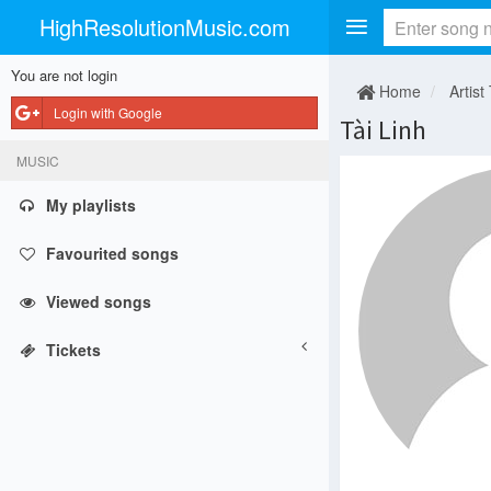
HighResolutionMusic.com
You are not login
Home
Artist
Login with Google
Tài Linh
MUSIC
My playlists
Favourited songs
Viewed songs
Tickets