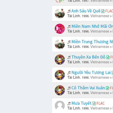
Tài Linh.
Vietnamese
1997.
Anh Sáu Về Quê
FLA
Tài Linh.
Vietnamese
1996.
Miền Nam Nhớ Mãi Ơ
Tài Linh.
Vietnamese
1996.
Miền Trung Thương 
Tài Linh.
Vietnamese
1996.
Thuyền Xa Bến Đỗ
F
Tài Linh.
Vietnamese
1996.
Người Yêu Tương Lai
Tài Linh.
Vietnamese
1996.
Cô Thắm Vui Xuân
F
Tài Linh.
Vietnamese
1996.
Mưa Tuyết
FLAC
Tài Linh.
Vietnamese
1996.