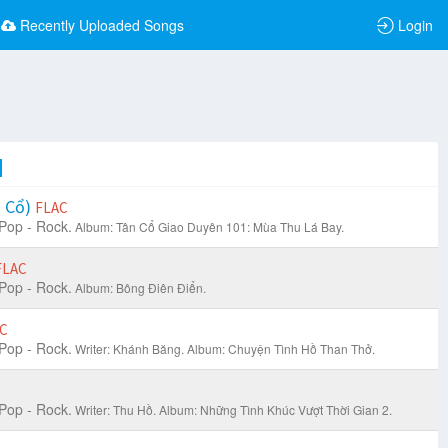
Recently Uploaded Songs
Login
n Cổ)
FLAC
Pop - Rock.
Album: Tân Cổ Giao Duyên 101: Mùa Thu Lá Bay.
FLAC
Pop - Rock.
Album: Bông Điên Điển.
C
Pop - Rock.
Writer: Khánh Băng.
Album: Chuyện Tình Hồ Than Thở.
Pop - Rock.
Writer: Thu Hồ.
Album: Những Tình Khúc Vượt Thời Gian 2.