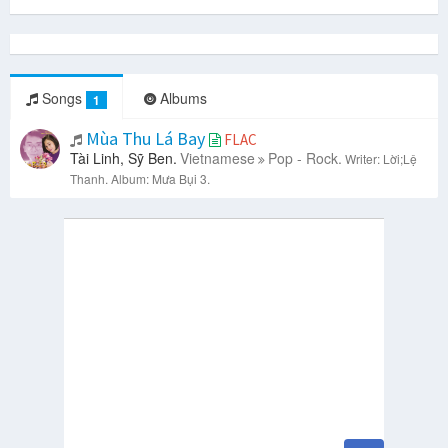
Songs
Albums
1
Mùa Thu Lá Bay
FLAC
Tài Linh, Sỹ Ben.
Vietnamese
Pop - Rock.
Writer: Lời;Lệ
Thanh.
Album: Mưa Bụi 3.