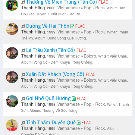
Thương Về Miền Trung (Tân Cổ)
FLAC
Thanh Hằng.
Vietnamese
Pop - Rock.
2000.
Album: Tân
Cổ Giao Duyên 7: Nỗi Buồn Gác Trọ.
Đường Về Hai Thôn
FLAC
Thanh Hằng.
Vietnamese
Pop - Rock.
1999.
Writer: Phạm
Thế Mỹ.
Album: Dòng Sông Quê Hương.
Lá Trầu Xanh (Tân Cổ)
FLAC
Thanh Hằng.
Vietnamese
Bolero.
1998.
Writer: Viễn Châu.
Album: Vọng Cổ - Đêm Khuya Trông Chồng.
Xuân Đất Khách (Vọng Cổ)
FLAC
Thanh Hằng.
Vietnamese
Bolero.
1998.
Writer: Viễn Châu.
Album: Vọng Cổ - Đêm Khuya Trông Chồng.
Gợi Nhớ Quê Hương
FLAC
Thanh Hằng.
Vietnamese
Pop - Rock.
1998.
Writer: Thanh
Sơn.
Album: Thương Về Sóc Trăng.
Tình Thắm Duyên Quê
FLAC
Thanh Hằng.
Vietnamese
Pop - Rock.
1995.
Album:
Chuyến Đò Quê Hương.