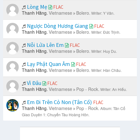
Lòng Mẹ
FLAC
Thanh Hằng.
Vietnamese
Bolero.
Writer: Y Vân.
Ngược Dòng Hương Giang
FLAC
Thanh Hằng.
Vietnamese
Bolero.
Writer: Đức Trịnh.
Nỗi Lửa Lên Em
FLAC
Thanh Hằng.
Vietnamese
Bolero.
Writer: Huy Du.
Lạy Phật Quan Âm
FLAC
Thanh Hằng.
Vietnamese
Bolero.
Writer: Hàn Châu.
Vì Đâu
FLAC
Thanh Hằng.
Vietnamese
Pop - Rock.
Writer: An Hiếu.
Em Đi Trên Cỏ Non (Tân Cổ)
FLAC
Thanh Hằng.
Vietnamese
Pop - Rock.
Album: Tân Cổ
Giao Duyên 1: Chuyến Tàu Hoàng Hôn.