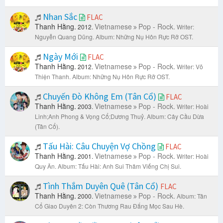
Nhan Sắc
FLAC
Thanh Hằng.
Vietnamese
Pop - Rock.
2012.
Writer:
Nguyễn Quang Dũng.
Album: Những Nụ Hôn Rực Rỡ OST.
Ngày Mới
FLAC
Thanh Hằng.
Vietnamese
Pop - Rock.
2012.
Writer: Võ
Thiện Thanh.
Album: Những Nụ Hôn Rực Rỡ OST.
Chuyến Đò Không Em (Tân Cổ)
FLAC
Thanh Hằng.
Vietnamese
Pop - Rock.
2003.
Writer: Hoài
Linh;Anh Phong & Vọng Cổ;Dương Thuỷ.
Album: Cây Cầu Dừa
(Tân Cổ).
Tấu Hài: Câu Chuyện Vợ Chồng
FLAC
Thanh Hằng.
Vietnamese
Pop - Rock.
2001.
Writer: Hoài
Quy Ân.
Album: Tấu Hài: Anh Sui Thăm Viếng Chị Sui.
Tình Thắm Duyên Quê (Tân Cổ)
FLAC
Thanh Hằng.
Vietnamese
Pop - Rock.
2000.
Album: Tân
Cổ Giao Duyên 2: Còn Thương Rau Đắng Mọc Sau Hè.