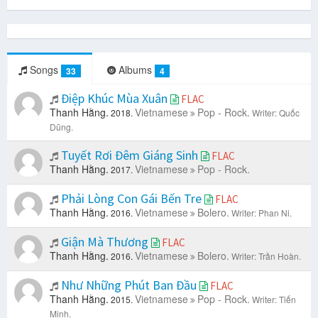
Songs
Albums
33
4
Điệp Khúc Mùa Xuân
FLAC
Thanh Hằng.
Vietnamese
Pop - Rock.
2018.
Writer: Quốc
Dũng.
Tuyết Rơi Đêm Giáng Sinh
FLAC
Thanh Hằng.
Vietnamese
Pop - Rock.
2017.
Phải Lòng Con Gái Bến Tre
FLAC
Thanh Hằng.
Vietnamese
Bolero.
2016.
Writer: Phan Ni.
Giận Mà Thương
FLAC
Thanh Hằng.
Vietnamese
Bolero.
2016.
Writer: Trần Hoàn.
Như Những Phút Ban Đầu
FLAC
Thanh Hằng.
Vietnamese
Pop - Rock.
2015.
Writer: Tiến
Minh.