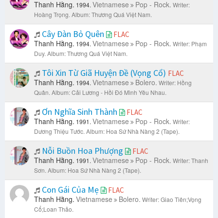
Thanh Hằng.
Vietnamese
Pop - Rock.
1994.
Writer:
Hoàng Trọng.
Album: Thương Quá Việt Nam.
Cây Đàn Bỏ Quên
FLAC
Thanh Hằng.
Vietnamese
Pop - Rock.
1994.
Writer: Phạm
Duy.
Album: Thương Quá Việt Nam.
Tôi Xin Từ Giã Huyện Đề (Vọng Cổ)
FLAC
Thanh Hằng.
Vietnamese
Bolero.
1994.
Writer: Hồng
Quân.
Album: Cải Lương - Hồi Đó Mình Yêu Nhau.
Ơn Nghĩa Sinh Thành
FLAC
Thanh Hằng.
Vietnamese
Pop - Rock.
1991.
Writer:
Dương Thiệu Tước.
Album: Hoa Sứ Nhà Nàng 2 (Tape).
Nỗi Buồn Hoa Phượng
FLAC
Thanh Hằng.
Vietnamese
Pop - Rock.
1991.
Writer: Thanh
Sơn.
Album: Hoa Sứ Nhà Nàng 2 (Tape).
Con Gái Của Mẹ
FLAC
Thanh Hằng.
Vietnamese
Bolero.
Writer: Giao Tiên;Vọng
Cổ;Loan Thảo.