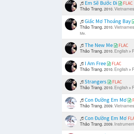
Em Sẽ Bước Đi
FLAC
Thảo Trang.
Vietname
2010.
Giấc Mơ Thoáng Bay
Thảo Trang.
Vietname
2010.
Me.
The New Me
FLAC
Thảo Trang.
English
P
2010.
I Am Free
FLAC
Thảo Trang.
English
P
2010.
Strangers
FLAC
Thảo Trang.
English
P
2010.
Con Đường Em Mơ
Thảo Trang.
Vietname
2009.
Con Đường Em Mơ
FL
Thảo Trang.
Instrument
2009.