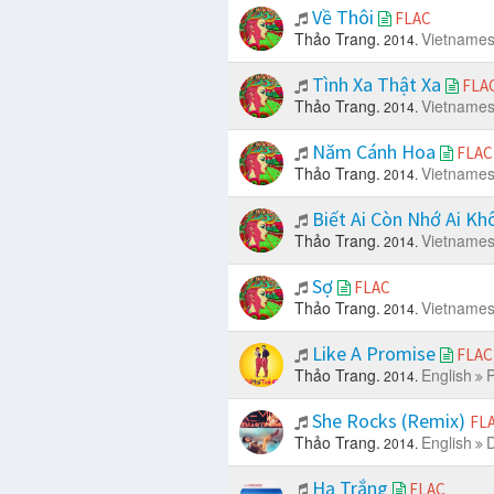
Về Thôi
FLAC
Thảo Trang.
Vietname
2014.
Tình Xa Thật Xa
FLA
Thảo Trang.
Vietname
2014.
Năm Cánh Hoa
FLAC
Thảo Trang.
Vietname
2014.
Biết Ai Còn Nhớ Ai K
Thảo Trang.
Vietname
2014.
Sợ
FLAC
Thảo Trang.
Vietname
2014.
Like A Promise
FLAC
Thảo Trang.
English
P
2014.
She Rocks (Remix)
FL
Thảo Trang.
English
D
2014.
Hạ Trắng
FLAC