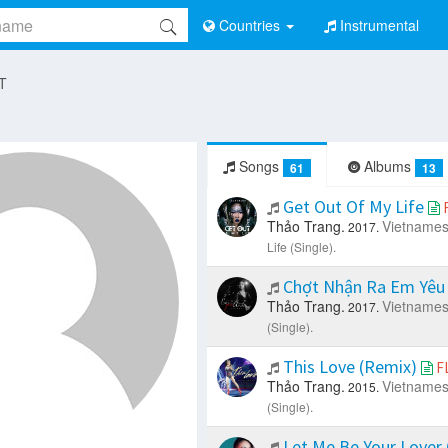
Countries
Instrumental
 T
Songs
Albums
61
13
Get Out Of My Life
Thảo Trang.
Vietname
2017.
Life (Single).
Chợt Nhận Ra Em Yêu
Thảo Trang.
Vietname
2017.
(Single).
This Love (Remix)
F
Thảo Trang.
Vietname
2015.
(Single).
Let Me Be Your Lover 