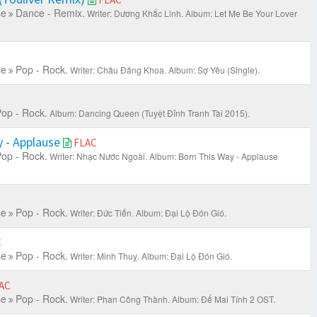
se
Dance - Remix.
Writer: Dương Khắc Linh.
Album: Let Me Be Your Lover
se
Pop - Rock.
Writer: Châu Đăng Khoa.
Album: Sợ Yêu (Single).
op - Rock.
Album: Dancing Queen (Tuyệt Đỉnh Tranh Tài 2015).
 - Applause
FLAC
op - Rock.
Writer: Nhạc Nước Ngoài.
Album: Born This Way - Applause
se
Pop - Rock.
Writer: Đức Tiến.
Album: Đại Lộ Đón Gió.
C
se
Pop - Rock.
Writer: Minh Thuỵ.
Album: Đại Lộ Đón Gió.
AC
se
Pop - Rock.
Writer: Phan Công Thành.
Album: Để Mai Tính 2 OST.