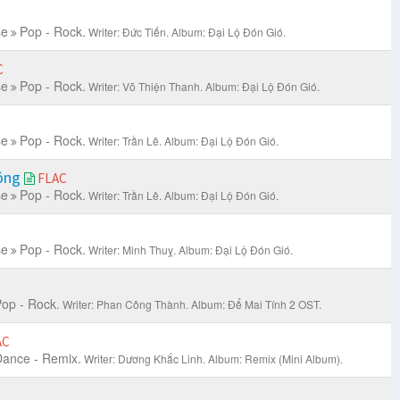
se
Pop - Rock.
Writer: Đức Tiến.
Album: Đại Lộ Đón Gió.
C
se
Pop - Rock.
Writer: Võ Thiện Thanh.
Album: Đại Lộ Đón Gió.
se
Pop - Rock.
Writer: Trần Lê.
Album: Đại Lộ Đón Gió.
hông
FLAC
se
Pop - Rock.
Writer: Trần Lê.
Album: Đại Lộ Đón Gió.
se
Pop - Rock.
Writer: Minh Thuỵ.
Album: Đại Lộ Đón Gió.
op - Rock.
Writer: Phan Công Thành.
Album: Để Mai Tính 2 OST.
AC
ance - Remix.
Writer: Dương Khắc Linh.
Album: Remix (Mini Album).