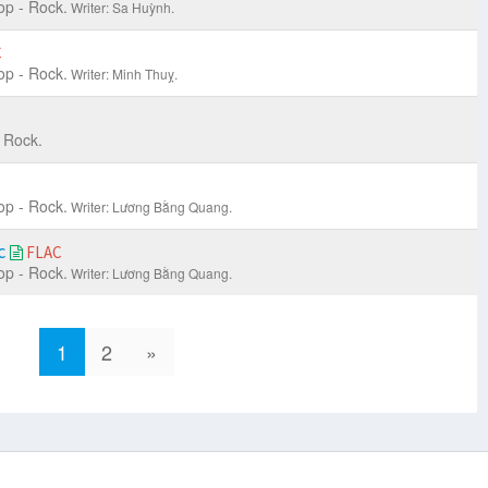
op - Rock.
Writer: Sa Huỳnh.
C
op - Rock.
Writer: Minh Thuỵ.
 Rock.
op - Rock.
Writer: Lương Bằng Quang.
c
FLAC
op - Rock.
Writer: Lương Bằng Quang.
1
2
»