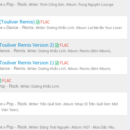
se
Pop - Rock.
Writer: Trịnh Công Sơn.
Album: Trung Nguyên Lounge
(Touliver Remix)
FLAC
se
Dance - Remix.
Writer: Dương Khắc Linh.
Album: Let Me Be Your Lover
Touliver Remix Version 2)
FLAC
ance - Remix.
Writer: Dương Khắc Linh.
Album: Remix (Mini Album).
Touliver Remix Version 1)
FLAC
ance - Remix.
Writer: Dương Khắc Linh.
Album: Remix (Mini Album).
FLAC
op - Rock.
Writer: Dương Khắc Linh.
se
Pop - Rock.
Writer: Trần Quế Sơn.
Album: Nhạc Sĩ Trần Quế Sơn: Một
 Viên Teen).
se
Pop - Rock.
Writer: Đặng Thái Nguyên.
Album: H2T - Mùa Dấu Yêu.