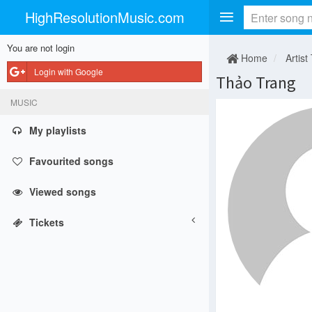
HighResolutionMusic.com
You are not login
Home
Artist
Login with Google
Thảo Trang
MUSIC
My playlists
Favourited songs
Viewed songs
Tickets