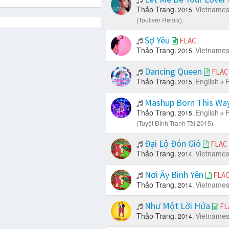
Thảo Trang.
Vietname
2015.
(Touliver Remix).
Sợ Yêu
FLAC
Thảo Trang.
Vietname
2015.
Dancing Queen
FLAC
Thảo Trang.
English
P
2015.
Mashup Born This Way
Thảo Trang.
English
P
2015.
(Tuyệt Đỉnh Tranh Tài 2015).
Đại Lộ Đón Gió
FLAC
Thảo Trang.
Vietname
2014.
Nơi Ấy Bình Yên
FLA
Thảo Trang.
Vietname
2014.
Như Một Lời Hứa
FL
Thảo Trang.
Vietname
2014.