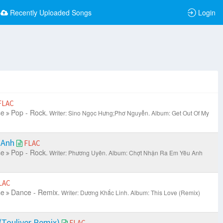
Recently Uploaded Songs
Login
FLAC
se
Pop - Rock.
Writer: Sino Ngọc Hưng;Phơ Nguyễn.
Album: Get Out Of My
 Anh
FLAC
se
Pop - Rock.
Writer: Phương Uyên.
Album: Chợt Nhận Ra Em Yêu Anh
LAC
se
Dance - Remix.
Writer: Dương Khắc Linh.
Album: This Love (Remix)
(Touliver Remix)
FLAC