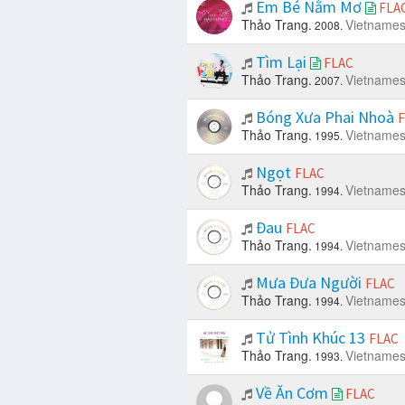
Em Bé Nằm Mơ
FLA
Thảo Trang.
Vietname
2008.
Tìm Lại
FLAC
Thảo Trang.
Vietname
2007.
Bóng Xưa Phai Nhoà
F
Thảo Trang.
Vietname
1995.
Ngọt
FLAC
Thảo Trang.
Vietname
1994.
Đau
FLAC
Thảo Trang.
Vietname
1994.
Mưa Đưa Người
FLAC
Thảo Trang.
Vietname
1994.
Tử Tình Khúc 13
FLAC
Thảo Trang.
Vietname
1993.
Về Ăn Cơm
FLAC