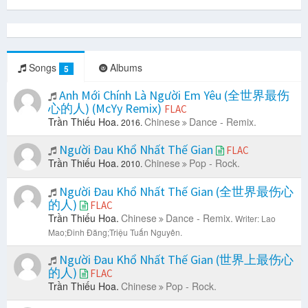
Songs
Albums
5
Anh Mới Chính Là Người Em Yêu (全世界最伤
心的人) (McYy Remix)
FLAC
Trần Thiếu Hoa.
Chinese
Dance - Remix.
2016.
Người Đau Khổ Nhất Thế Gian
FLAC
Trần Thiếu Hoa.
Chinese
Pop - Rock.
2010.
Người Đau Khổ Nhất Thế Gian (全世界最伤心
的人)
FLAC
Trần Thiếu Hoa.
Chinese
Dance - Remix.
Writer: Lao
Mao;Đinh Đăng;Triệu Tuấn Nguyên.
Người Đau Khổ Nhất Thế Gian (世界上最伤心
的人)
FLAC
Trần Thiếu Hoa.
Chinese
Pop - Rock.