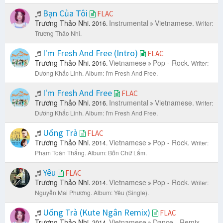
Bạn Của Tôi
FLAC
Trương Thảo Nhi.
Instrumental
Vietnamese.
2016.
Writer:
Trương Thảo Nhi.
I'm Fresh And Free (Intro)
FLAC
Trương Thảo Nhi.
Vietnamese
Pop - Rock.
2016.
Writer:
Dương Khắc Linh.
Album: I'm Fresh And Free.
I'm Fresh And Free
FLAC
Trương Thảo Nhi.
Instrumental
Vietnamese.
2016.
Writer:
Dương Khắc Linh.
Album: I'm Fresh And Free.
Uống Trà
FLAC
Trương Thảo Nhi.
Vietnamese
Pop - Rock.
2014.
Writer:
Phạm Toàn Thắng.
Album: Bốn Chữ Lắm.
Yêu
FLAC
Trương Thảo Nhi.
Vietnamese
Pop - Rock.
2014.
Writer:
Nguyễn Mai Phương.
Album: Yêu (Single).
Uống Trà (Kute Ngân Remix)
FLAC
Trương Thảo Nhi.
Vietnamese
Dance - Remix.
2014.