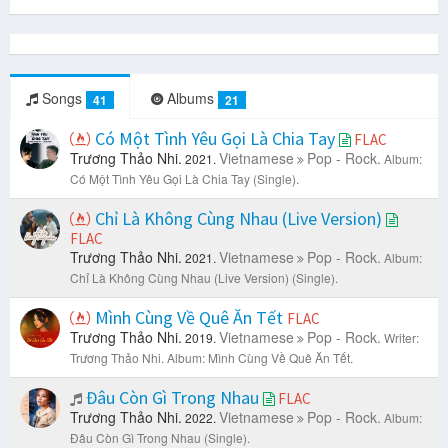
Songs
Albums
41
21
Có Một Tình Yêu Gọi Là Chia Tay
FLAC
Trương Thảo Nhi.
Vietnamese
Pop - Rock.
2021.
Album:
Có Một Tình Yêu Gọi Là Chia Tay (Single).
Chỉ Là Không Cùng Nhau (Live Version)
FLAC
Trương Thảo Nhi.
Vietnamese
Pop - Rock.
2021.
Album:
Chỉ Là Không Cùng Nhau (Live Version) (Single).
Mình Cùng Về Quê Ăn Tết
FLAC
Trương Thảo Nhi.
Vietnamese
Pop - Rock.
2019.
Writer:
Trương Thảo Nhi.
Album: Mình Cùng Về Quê Ăn Tết.
Đâu Còn Gì Trong Nhau
FLAC
Trương Thảo Nhi.
Vietnamese
Pop - Rock.
2022.
Album:
Đâu Còn Gì Trong Nhau (Single).