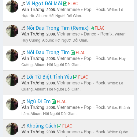
Vị Ngọt Đôi Môi
FLAC
Vân Trường.
Vietnamese
Pop - Rock.
2008.
Writer: Lê
Hựu Hà.
Album: Hỡi Người Dối Gian.
Nỗi Đau Trong Tim (Remix)
FLAC
Vân Trường.
Vietnamese
Dance - Remix.
2008.
Writer:
Huy Cường.
Album: Hỡi Người Dối Gian.
Nỗi Đau Trong Tim
FLAC
Vân Trường.
Vietnamese
Pop - Rock.
2008.
Writer: Huy
Cường.
Album: Hỡi Người Dối Gian.
Lời Từ Biệt Tình Yêu
FLAC
Vân Trường.
Vietnamese
Pop - Rock.
2008.
Writer: Lê
Quang.
Album: Hỡi Người Dối Gian.
Ngủ Đi Em
FLAC
Vân Trường.
Vietnamese
Pop - Rock.
2008.
Writer: Khánh
Lâm.
Album: Hỡi Người Dối Gian.
Khoảng Cách
FLAC
Vân Trường.
Vietnamese
Pop - Rock.
2008.
Writer: Quốc