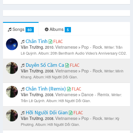
Songs
Albums
60
5
Chân Tình
FLAC
Vân Trường.
Vietnamese
Pop - Rock.
2010.
Writer: Trần
Lê Quỳnh.
Album: 20th Benthanh Audio Video's Anniversary CD2.
Duyên Số Cầm Ca
FLAC
Vân Trường.
Vietnamese
Pop - Rock.
2008.
Writer: Minh
Khang.
Album: Hỡi Người Dối Gian.
Chân Tình (Remix)
FLAC
Vân Trường.
Vietnamese
Dance - Remix.
2008.
Writer:
Trần Lê Quỳnh.
Album: Hỡi Người Dối Gian.
Hỡi Người Dối Gian
FLAC
Vân Trường.
Vietnamese
Pop - Rock.
2008.
Writer: Kỳ
Phương.
Album: Hỡi Người Dối Gian.