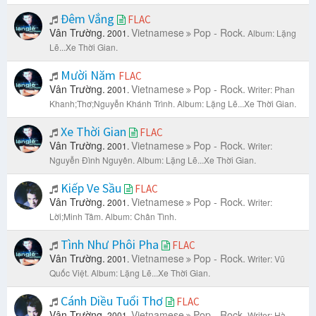
Đêm Vắng
FLAC
Vân Trường.
Vietnamese
Pop - Rock.
2001.
Album: Lặng
Lẽ...Xe Thời Gian.
Mười Năm
FLAC
Vân Trường.
Vietnamese
Pop - Rock.
2001.
Writer: Phan
Khanh;Thơ;Nguyễn Khánh Trình.
Album: Lặng Lẽ...Xe Thời Gian.
Xe Thời Gian
FLAC
Vân Trường.
Vietnamese
Pop - Rock.
2001.
Writer:
Nguyễn Đình Nguyên.
Album: Lặng Lẽ...Xe Thời Gian.
Kiếp Ve Sầu
FLAC
Vân Trường.
Vietnamese
Pop - Rock.
2001.
Writer:
Lời;Minh Tâm.
Album: Chân Tình.
Tình Như Phôi Pha
FLAC
Vân Trường.
Vietnamese
Pop - Rock.
2001.
Writer: Vũ
Quốc Việt.
Album: Lặng Lẽ...Xe Thời Gian.
Cánh Diều Tuổi Thơ
FLAC
Vân Trường.
Vietnamese
Pop - Rock.
2001.
Writer: Hà