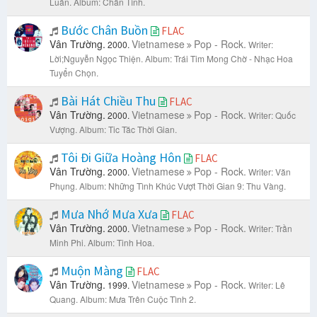
Luân.
Album: Chân Tình.
Bước Chân Buồn
FLAC
Vân Trường.
Vietnamese
Pop - Rock.
2000.
Writer:
Lời;Nguyễn Ngọc Thiện.
Album: Trái Tim Mong Chờ - Nhạc Hoa
Tuyển Chọn.
Bài Hát Chiều Thu
FLAC
Vân Trường.
Vietnamese
Pop - Rock.
2000.
Writer: Quốc
Vượng.
Album: Tic Tăc Thời Gian.
Tôi Đi Giữa Hoàng Hôn
FLAC
Vân Trường.
Vietnamese
Pop - Rock.
2000.
Writer: Văn
Phụng.
Album: Những Tình Khúc Vượt Thời Gian 9: Thu Vàng.
Mưa Nhớ Mưa Xưa
FLAC
Vân Trường.
Vietnamese
Pop - Rock.
2000.
Writer: Trần
Minh Phi.
Album: Tinh Hoa.
Muộn Màng
FLAC
Vân Trường.
Vietnamese
Pop - Rock.
1999.
Writer: Lê
Quang.
Album: Mưa Trên Cuộc Tình 2.