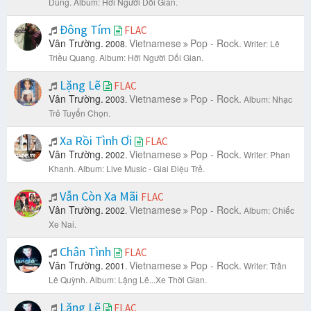
Dũng.
Album: Hỡi Người Dối Gian.
Đông Tím
FLAC
Vân Trường.
Vietnamese
Pop - Rock.
2008.
Writer: Lê
Triều Quang.
Album: Hỡi Người Dối Gian.
Lặng Lẽ
FLAC
Vân Trường.
Vietnamese
Pop - Rock.
2003.
Album: Nhạc
Trẻ Tuyển Chọn.
Xa Rồi Tình Ơi
FLAC
Vân Trường.
Vietnamese
Pop - Rock.
2002.
Writer: Phan
Khanh.
Album: Live Music - Giai Điệu Trẻ.
Vẫn Còn Xa Mãi
FLAC
Vân Trường.
Vietnamese
Pop - Rock.
2002.
Album: Chiếc
Xe Nai.
Chân Tình
FLAC
Vân Trường.
Vietnamese
Pop - Rock.
2001.
Writer: Trần
Lê Quỳnh.
Album: Lặng Lẽ...Xe Thời Gian.
Lặng Lẽ
FLAC