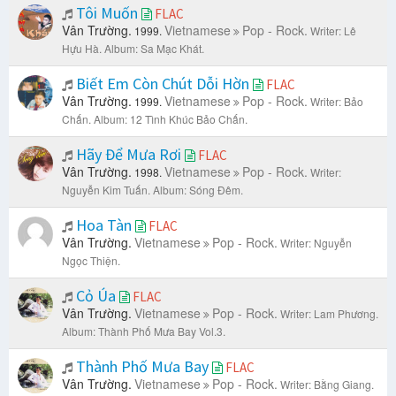
Tôi Muốn
FLAC
Vân Trường.
Vietnamese
Pop - Rock.
1999.
Writer: Lê
Hựu Hà.
Album: Sa Mạc Khát.
Biết Em Còn Chút Dỗi Hờn
FLAC
Vân Trường.
Vietnamese
Pop - Rock.
1999.
Writer: Bảo
Chấn.
Album: 12 Tình Khúc Bảo Chấn.
Hãy Để Mưa Rơi
FLAC
Vân Trường.
Vietnamese
Pop - Rock.
1998.
Writer:
Nguyễn Kim Tuấn.
Album: Sóng Đêm.
Hoa Tàn
FLAC
Vân Trường.
Vietnamese
Pop - Rock.
Writer: Nguyễn
Ngọc Thiện.
Cỏ Úa
FLAC
Vân Trường.
Vietnamese
Pop - Rock.
Writer: Lam Phương.
Album: Thành Phố Mưa Bay Vol.3.
Thành Phố Mưa Bay
FLAC
Vân Trường.
Vietnamese
Pop - Rock.
Writer: Bằng Giang.