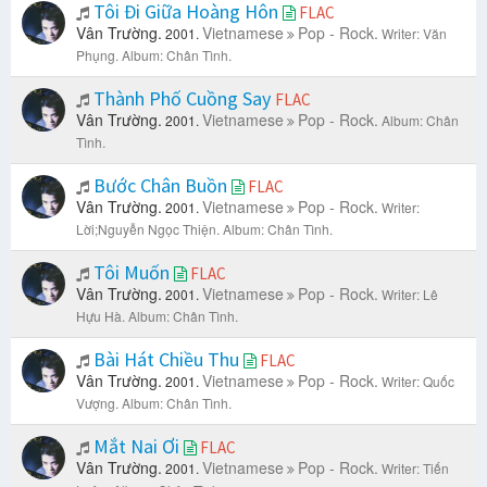
Tôi Đi Giữa Hoàng Hôn
FLAC
Vân Trường.
Vietnamese
Pop - Rock.
2001.
Writer: Văn
Phụng.
Album: Chân Tình.
Thành Phố Cuồng Say
FLAC
Vân Trường.
Vietnamese
Pop - Rock.
2001.
Album: Chân
Tình.
Bước Chân Buồn
FLAC
Vân Trường.
Vietnamese
Pop - Rock.
2001.
Writer:
Lời;Nguyễn Ngọc Thiện.
Album: Chân Tình.
Tôi Muốn
FLAC
Vân Trường.
Vietnamese
Pop - Rock.
2001.
Writer: Lê
Hựu Hà.
Album: Chân Tình.
Bài Hát Chiều Thu
FLAC
Vân Trường.
Vietnamese
Pop - Rock.
2001.
Writer: Quốc
Vượng.
Album: Chân Tình.
Mắt Nai Ơi
FLAC
Vân Trường.
Vietnamese
Pop - Rock.
2001.
Writer: Tiến