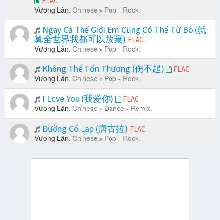
FLAC
Vương Lân.
Chinese
Pop - Rock.
Ngay Cả Thế Giới Em Cũng Có Thể Từ Bỏ (就
算全世界我都可以放棄)
FLAC
Vương Lân.
Chinese
Pop - Rock.
Không Thể Tổn Thương (伤不起)
FLAC
Vương Lân.
Chinese
Pop - Rock.
I Love You (我爱你)
FLAC
Vương Lân.
Chinese
Dance - Remix.
Đường Cổ Lạp (唐古拉)
FLAC
Vương Lân.
Chinese
Pop - Rock.