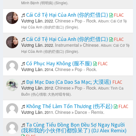
Minh Bệnh (明明病) (Single).
Cái Cớ Tệ Hại Của Anh (你的烂借口)
FLAC
Vương Lân.
Chinese
Pop - Rock.
2022.
Album: Cái Cớ Tệ
Hại Của Anh (你的烂借口) (Single).
Cái Cớ Tệ Hại Của Anh (你的烂借口)
FLAC
Vương Lân.
Instrumental
Chinese.
2022.
Album: Cái Cớ Tệ
Hại Của Anh (你的烂借口) (Single).
Có Phục Hay Không (服不服)
FLAC
Vương Lân.
Chinese
Pop - Rock.
2014.
Đại Mạc Dao (Ca Dao Sa Mạc; 大漠谣)
FLAC
Vương Lân.
Chinese
Pop - Rock.
2012.
Album: Tình Ca
Buồn (伤心情歌·大热对唱专辑).
Không Thể Làm Tổn Thương (伤不起)
FLAC
Vương Lân.
Chinese
Dance - Remix.
2011.
Ta Cùng Tiểu Đồng Bọn Đều Sợ Ngay Người
(我和我的小伙伴们都惊呆了) (DJ Alex Remix)