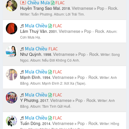
Chiều Mưa
FLAC
Huyền Trang Sao Mai.
Vietnamese
Pop - Rock.
2018.
Writer: Tuấn Phương.
Album: Lời Trái Tim.
Mưa Chiều
FLAC
Lâm Thuý Vân.
Vietnamese
Pop - Rock.
2001.
Album:
Cơn Mưa Hạ.
Mưa Chiều
FLAC
Như Quỳnh.
Vietnamese
Pop - Rock.
1998.
Writer: Song
Ngọc.
Album: Nếu Đời Không Có Anh.
Mưa Chiều
FLAC
Mạnh Đình.
Vietnamese
Pop - Rock.
1994.
Writer: Anh
Bằng.
Album: Mạnh Đình 2: Xót Xa (Tape).
Mưa Chiều
FLAC
Y Phương.
Vietnamese
Pop - Rock.
2017.
Writer: Anh
Bằng.
Album: Tâm Tình Gửi Huế.
Mưa Chiều
FLAC
Tuấn Dũng.
Vietnamese
Pop - Rock.
2014.
Writer: Hồng