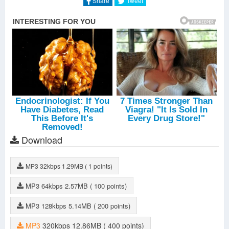
Share
Tweet
Download
MP3
32kbps
1.29MB
( 1 points)
MP3
64kbps
2.57MB
( 100 points)
MP3
128kbps
5.14MB
( 200 points)
MP3
320kbps
12.86MB
( 400 points)