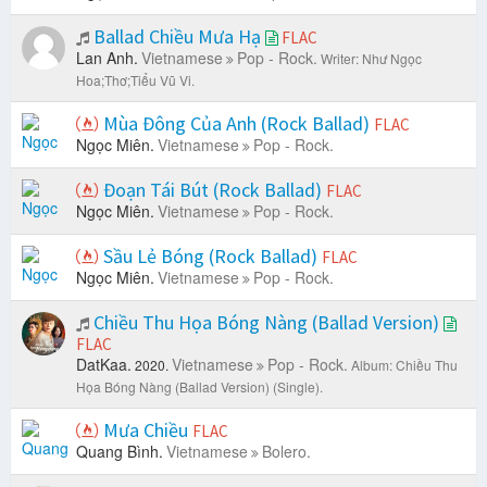
Ballad Chiều Mưa Hạ
FLAC
Lan Anh.
Vietnamese
Pop - Rock.
Writer: Như Ngọc
Hoa;Thơ;Tiểu Vũ Vi.
Mùa Đông Của Anh (Rock Ballad)
FLAC
Ngọc Miên.
Vietnamese
Pop - Rock.
Đoạn Tái Bút (Rock Ballad)
FLAC
Ngọc Miên.
Vietnamese
Pop - Rock.
Sầu Lẻ Bóng (Rock Ballad)
FLAC
Ngọc Miên.
Vietnamese
Pop - Rock.
Chiều Thu Họa Bóng Nàng (Ballad Version)
FLAC
DatKaa.
Vietnamese
Pop - Rock.
2020.
Album: Chiều Thu
Họa Bóng Nàng (Ballad Version) (Single).
Mưa Chiều
FLAC
Quang Bình.
Vietnamese
Bolero.