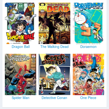
Dragon Ball
The Walking Dead
Doraemon
Spider Man
Detective Conan
One Piece