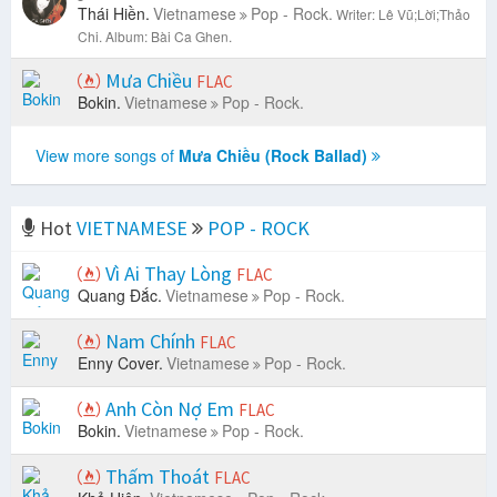
Thái Hiền.
Vietnamese
Pop - Rock.
Writer: Lê Vũ;Lời;Thảo
Chi.
Album: Bài Ca Ghen.
Mưa Chiều
FLAC
Bokin.
Vietnamese
Pop - Rock.
View more songs of
Mưa Chiều (Rock Ballad)
Hot
VIETNAMESE
POP - ROCK
Vì Ai Thay Lòng
FLAC
Quang Đắc.
Vietnamese
Pop - Rock.
Nam Chính
FLAC
Enny Cover.
Vietnamese
Pop - Rock.
Anh Còn Nợ Em
FLAC
Bokin.
Vietnamese
Pop - Rock.
Thấm Thoát
FLAC