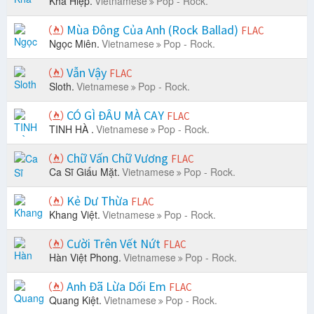
Khả Hiệp.
Vietnamese
Pop - Rock.
Mùa Đông Của Anh (Rock Ballad)
FLAC
Ngọc Miên.
Vietnamese
Pop - Rock.
Vẫn Vậy
FLAC
Sloth.
Vietnamese
Pop - Rock.
CÓ GÌ ĐÂU MÀ CAY
FLAC
TINH HÀ .
Vietnamese
Pop - Rock.
Chữ Vấn Chữ Vương
FLAC
Ca Sĩ Giấu Mặt.
Vietnamese
Pop - Rock.
Kẻ Dư Thừa
FLAC
Khang Việt.
Vietnamese
Pop - Rock.
Cười Trên Vết Nứt
FLAC
Hàn Việt Phong.
Vietnamese
Pop - Rock.
Anh Đã Lừa Dối Em
FLAC
Quang Kiệt.
Vietnamese
Pop - Rock.