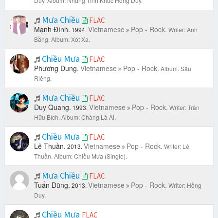
Duy.
Album: Những Tình Khúc Hồng Duy.
Mưa Chiều
FLAC
Mạnh Đình.
Vietnamese
Pop - Rock.
1994.
Writer: Anh
Bằng.
Album: Xót Xa.
Chiều Mưa
FLAC
Phương Dung.
Vietnamese
Pop - Rock.
Album: Sầu
Riêng.
Mưa Chiều
FLAC
Duy Quang.
Vietnamese
Pop - Rock.
1993.
Writer: Trần
Hữu Bích.
Album: Chàng Là Ai.
Chiều Mưa
FLAC
Lê Thuần.
Vietnamese
Pop - Rock.
2013.
Writer: Lê
Thuần.
Album: Chiều Mưa (Single).
Mưa Chiều
FLAC
Tuấn Dũng.
Vietnamese
Pop - Rock.
2013.
Writer: Hồng
Duy.
Chiều Mưa
FLAC