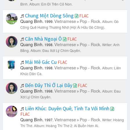
Bình.
Album: Em Đi Trên Cỏ Non.
Chung Một Dòng Sông
FLAC
Quang Bình.
Vietnamese
Pop - Rock.
1999.
Album: Gò
Công Quê Hương Thương Nhớ (Hội Ái Hữu Gò Công).
Căn Nhà Ngoại Ô
FLAC
Quang Bình.
Vietnamese
Pop - Rock.
1998.
Writer: Anh
Bằng.
Album: Đau Xót Lý Chim Quyên.
Mải Mê Gác Cu
FLAC
Quang Bình.
Vietnamese
Pop - Rock.
1998.
Album: Liên
Khúc Dân Ca.
Đến Đây Thì Ở Lại Đây
FLAC
Quang Bình.
Vietnamese
Pop - Rock.
1998.
Album: Đau
Xót Lý Chim Quyên.
Liên Khúc: Duyên Quê; Tình Ta Với Mình
FLAC
Quang Bình.
Vietnamese
Pop - Rock.
1997.
Writer: Hoàng
Thi Thơ.
Album: Hoàng Thi Thơ 2: Ai Buồn Hơn Ai.