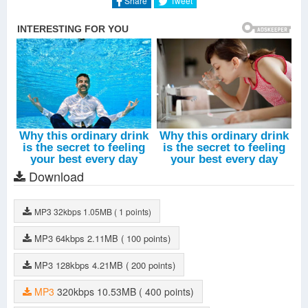
Share
Tweet
Download
MP3
32kbps
1.05MB
( 1 points)
MP3
64kbps
2.11MB
( 100 points)
MP3
128kbps
4.21MB
( 200 points)
MP3
320kbps
10.53MB
( 400 points)