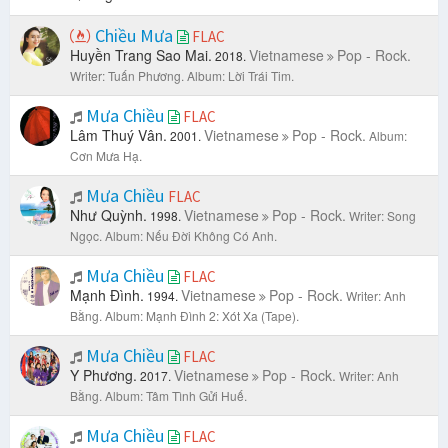
Chiều Mưa
FLAC
Huyền Trang Sao Mai.
Vietnamese
Pop - Rock.
2018.
Writer: Tuấn Phương.
Album: Lời Trái Tim.
Mưa Chiều
FLAC
Lâm Thuý Vân.
Vietnamese
Pop - Rock.
2001.
Album:
Cơn Mưa Hạ.
Mưa Chiều
FLAC
Như Quỳnh.
Vietnamese
Pop - Rock.
1998.
Writer: Song
Ngọc.
Album: Nếu Đời Không Có Anh.
Mưa Chiều
FLAC
Mạnh Đình.
Vietnamese
Pop - Rock.
1994.
Writer: Anh
Bằng.
Album: Mạnh Đình 2: Xót Xa (Tape).
Mưa Chiều
FLAC
Y Phương.
Vietnamese
Pop - Rock.
2017.
Writer: Anh
Bằng.
Album: Tâm Tình Gửi Huế.
Mưa Chiều
FLAC