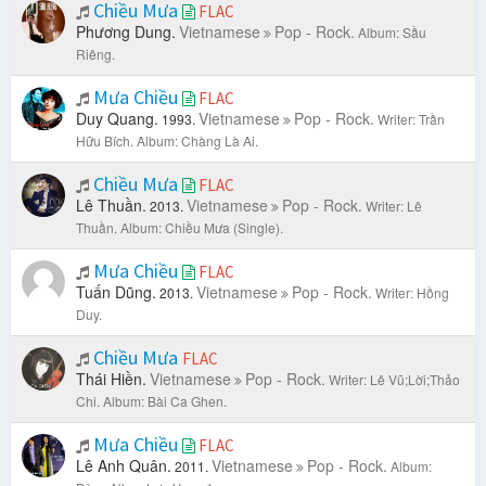
Chiều Mưa
FLAC
Phương Dung.
Vietnamese
Pop - Rock.
Album: Sầu
Riêng.
Mưa Chiều
FLAC
Duy Quang.
Vietnamese
Pop - Rock.
1993.
Writer: Trần
Hữu Bích.
Album: Chàng Là Ai.
Chiều Mưa
FLAC
Lê Thuần.
Vietnamese
Pop - Rock.
2013.
Writer: Lê
Thuần.
Album: Chiều Mưa (Single).
Mưa Chiều
FLAC
Tuấn Dũng.
Vietnamese
Pop - Rock.
2013.
Writer: Hồng
Duy.
Chiều Mưa
FLAC
Thái Hiền.
Vietnamese
Pop - Rock.
Writer: Lê Vũ;Lời;Thảo
Chi.
Album: Bài Ca Ghen.
Mưa Chiều
FLAC
Lê Anh Quân.
Vietnamese
Pop - Rock.
2011.
Album: