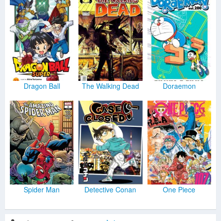
Dragon Ball
The Walking Dead
Doraemon
Spider Man
Detective Conan
One Piece