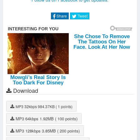
Share
Tweet
Download
MP3
32kbps
984.37KB
( 1 points)
MP3
64kbps
1.92MB
( 100 points)
MP3
128kbps
3.85MB
( 200 points)