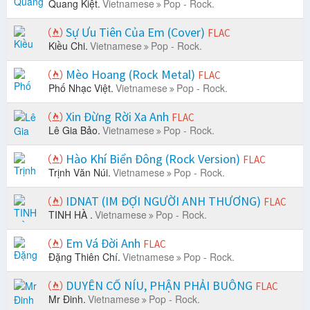
Quang Kiệt.
Vietnamese
Pop - Rock.
Sự Ưu Tiên Của Em (Cover)
FLAC
Kiều Chi.
Vietnamese
Pop - Rock.
Mèo Hoang (Rock Metal)
FLAC
Phố Nhạc Việt.
Vietnamese
Pop - Rock.
Xin Đừng Rời Xa Anh
FLAC
Lê Gia Bảo.
Vietnamese
Pop - Rock.
Hào Khí Biển Đông (Rock Version)
FLAC
Trịnh Văn Núi.
Vietnamese
Pop - Rock.
IDNAT (IM ĐỢI NGƯỜI ANH THƯƠNG)
FLAC
TINH HÀ .
Vietnamese
Pop - Rock.
Em Vá Đời Anh
FLAC
Đặng Thiên Chí.
Vietnamese
Pop - Rock.
DUYÊN CỐ NÍU, PHẬN PHẢI BUÔNG
FLAC
Mr Đinh.
Vietnamese
Pop - Rock.