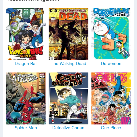
Dragon Ball
The Walking Dead
Doraemon
Spider Man
Detective Conan
One Piece