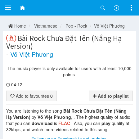
Home
Vietnamese
Pop - Rock
Võ Việt Phương
Bài Rock Chưa Đặt Tên (Nắng Hạ
Version)
-
Võ Việt Phương
The music player is only available for users with at least 10,000
points.
04:12
Add to favourites
0
Add to playlist
You are listening to the song
Bài Rock Chưa Đặt Tên (Nắng
Hạ Version)
by
Võ Việt Phương
, . The highest quality of audio
that you can
download
is
FLAC
. Also, you can
play
quality at
32kbps, and watch more videos related to this song.
Follow us on Facebook to get updates.