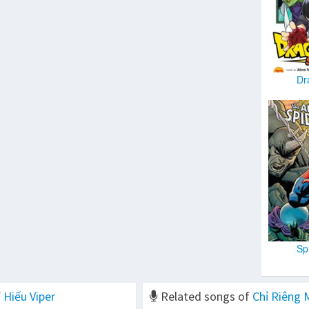
Dr
Sp
f
Hiếu Viper
Related songs of
Chỉ Riêng 