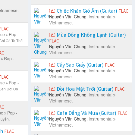
C
etnamese.
Chiếc Khăn Gió Ấm (Guitar)
FLAC
Nguyễn Văn Chung.
Instrumental
Vietnamese.
FLAC
ese
Pop -
Mùa Đông Không Lạnh (Guitar)
Chỉ Có Ta Thôi.
FLAC
Nguyễn Văn Chung.
Instrumental
Vietnamese.
AC
Rap -
Cây Sao Giấy (Guitar)
FLAC
Nguyễn Văn Chung.
Instrumental
Vietnamese.
FLAC
ese
Pop -
Đồi Hoa Mặt Trời (Guitar)
Bên Đời Có
FLAC
Nguyễn Văn Chung.
Instrumental
Vietnamese.
AC
Cafe Đắng Và Mưa (Guitar)
se
Pop -
FLAC
Nguyễn Văn Chung.
Instrumental
guyễn.
Vietnamese.
nh
FLAC