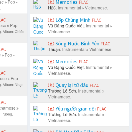
Memories
se
Pop -
FLAC
H26.
Instrumental
Vietnamese.
.
Lớp Chúng Mình
LAC
FLAC
ese
Pop -
Vũ Đặng Quốc Việt.
Instrumental
Vietnamese.
g.
Album: Chiếc
Sóng Nước Bình Yên
FLAC
Thuận.
Instrumental
Vietnamese.
LAC
e
Pop -
Memories
FLAC
Vũ Đặng Quốc Việt.
Instrumental
LAC
Vietnamese.
mese
Pop -
Quay lại từ đầu
g.
Album: Nhạc
FLAC
Trương Lê Sơn.
Instrumental
Vietnamese.
LAC
etnamese
Yêu người gian dối
FLAC
 Trường.
Trương Lê Sơn.
Instrumental
Vietnamese.
LAC