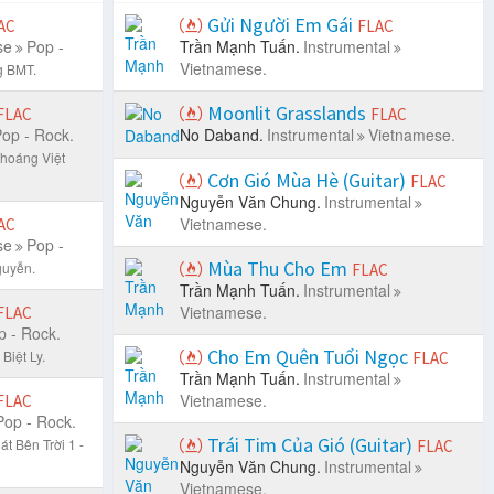
Gửi Người Em Gái
AC
FLAC
se
Pop -
Trần Mạnh Tuấn.
Instrumental
Vietnamese.
g BMT.
Moonlit Grasslands
FLAC
FLAC
op - Rock.
No Daband.
Instrumental
Vietnamese.
hoáng Việt
Cơn Gió Mùa Hè (Guitar)
FLAC
Nguyễn Văn Chung.
Instrumental
Vietnamese.
AC
se
Pop -
Mùa Thu Cho Em
guyễn.
FLAC
Trần Mạnh Tuấn.
Instrumental
Vietnamese.
FLAC
p - Rock.
Cho Em Quên Tuổi Ngọc
Biệt Ly.
FLAC
Trần Mạnh Tuấn.
Instrumental
Vietnamese.
FLAC
Pop - Rock.
Trái Tim Của Gió (Guitar)
t Bên Trời 1 -
FLAC
Nguyễn Văn Chung.
Instrumental
Vietnamese.