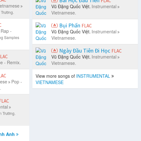
Bài Học Đầu Tiên
FLAC
ietnamese
Vũ Đặng Quốc Việt.
Instrumental
 Trường.
Vietnamese.
Bụi Phấn
C
FLAC
Rap -
Vũ Đặng Quốc Việt.
Instrumental
òng Samples
Vietnamese.
Ngày Đầu Tiên Đi Học
FLAC
LAC
Vũ Đặng Quốc Việt.
Instrumental
e - Remix.
Vietnamese.
LAC
View more songs of
INSTRUMENTAL
mese
Pop -
VIETNAMESE
.
FLAC
ntal
n Trường.
ình Anh