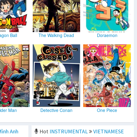
agon Ball
The Walking Dead
Doraemon
ider Man
Detective Conan
One Piece
Mình Anh
Hot
INSTRUMENTAL
VIETNAMESE