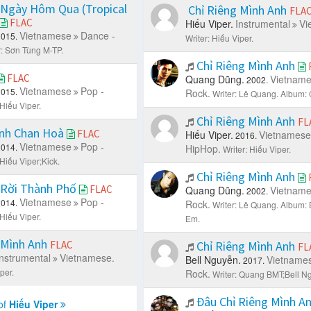
Ngày Hôm Qua (Tropical
Chỉ Riêng Mình Anh
FLA
FLAC
Hiếu Viper.
Instrumental
Vi
Vietnamese
Dance -
2015.
Writer: Hiếu Viper.
r: Sơn Tùng M-TP.
Chỉ Riêng Mình Anh
FLAC
Quang Dũng.
Vietnam
2002.
Vietnamese
Pop -
2015.
Rock.
Writer: Lê Quang.
Album: 
 Hiếu Viper.
Chỉ Riêng Mình Anh
FL
inh Chan Hoà
FLAC
Hiếu Viper.
Vietnamese
2016.
Vietnamese
Pop -
2014.
HipHop.
Writer: Hiếu Viper.
 Hiếu Viper;Kick.
Chỉ Riêng Mình Anh
 Rời Thành Phố
FLAC
Quang Dũng.
Vietnam
2002.
Vietnamese
Pop -
2014.
Rock.
Writer: Lê Quang.
Album: 
 Hiếu Viper.
Em.
 Mình Anh
FLAC
Chỉ Riêng Mình Anh
FL
Instrumental
Vietnamese.
Bell Nguyễn.
Vietname
2017.
per.
Rock.
Writer: Quang BMT;Bell N
Đâu Chỉ Riêng Mình A
of
Hiếu Viper