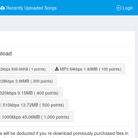
Recently Uploaded Songs
Login
load
MP3
64kbps
1.83MB
( 100 points)
32kbps
936.96KB
( 1 points)
128kbps
3.66MB
( 200 points)
320kbps
9.15MB
( 400 points)
S
510kbps
13.72MB
( 500 points)
C
1000kbps
45.06MB
( 1,000 points)
s will be deducted if you re-download previously purchased files in