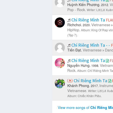
Huỳnh Kiến Phương.
V
2012.
Pop - Rock.
Writer: Lời;Lê Xuân
Chỉ Riêng Mình Ta
FLA
Richchoi.
Vietnamese
2020.
HipHop.
Album: King Of Rap v
(Tập 7).
Chỉ Riêng Mình Ta - -
F
Tiến Đạt.
Vietnamese
Danc
Chỉ Riêng Mình Ta
F
Nguyễn Hưng.
Vietna
1998.
Rock.
Album: Chỉ Riêng Mình Ta
Chỉ Riêng Mình Ta
Khánh Phong.
Instrume
2017.
Vietnamese.
Writer: Lời;Lê Xuâ
Album: Chiếc Khăn Piêu.
View more songs of
Chỉ Riêng M