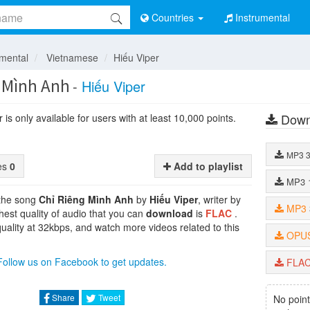
Countries
Instrumental
umental
Vietnamese
Hiếu Viper
 Mình Anh
-
Hiếu Viper
Down
is only available for users with at least 10,000 points.
MP3
tes
0
Add to playlist
MP3
 the song
Chỉ Riêng Mình Anh
by
Hiếu Viper
, writer by
MP3
hest quality of audio that you can
download
is
FLAC
.
uality at 32kbps, and watch more videos related to this
OPU
Follow us on Facebook to get updates.
FLA
Share
Tweet
No point