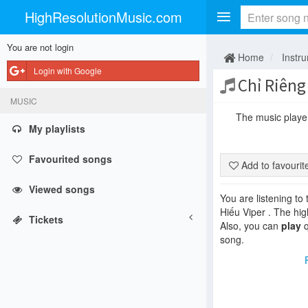
HighResolutionMusic.com
You are not login
Home
Instr
Login with Google
Chỉ Riêng
MUSIC
The music player 
My playlists
Favourited songs
Add to favouri
Viewed songs
You are listening to
Hiếu Viper . The hig
Tickets
Also, you can
play
q
song.