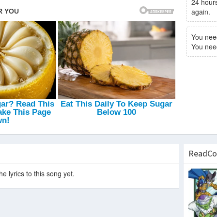
24 hours
again.
You nee
You need 
ReadCo
e lyrics to this song yet.