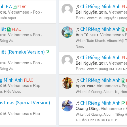
nh F.A
Chỉ Riêng Mình Anh
FLAC
FL
Vietnamese
Pop -
Bell Nguyễn.
Vietname
2016.
2015.
Rock.
 Hiếu Viper.
Writer: Bell Nguyễn;Quan
iết
Chỉ Riêng Mình Anh
FLAC
Vietnamese
Pop -
Anh Tú.
Vietnamese
P
2016.
2001.
 Đông Âu.
Writer: Tuấn Khanh.
Album: Một T
Nam.
iết (Remake Version)
Chỉ Riêng Mình Anh
FL
Vietnamese
Pop -
Bell Nguyễn.
Vietname
2016.
2017.
Rock.
 Đông Âu.
Writer: Quang BMT;Bell N
ng Mình Anh
Chỉ Riêng Mình Anh
FLAC
Vietnamese
Rap -
Vpop.
Vietnamese
Po
2016.
2007.
er: Hiếu Viper.
Writer: Lê Quang.
Album: Nụ Hôn 
istmas (Special Version)
Chỉ Riêng Mình Anh
Quang Dũng.
Vietnamese
Vietnamese
Pop -
2016.
Writer: Lê Quang.
Album: Tiếng Há
40 Bản Tình Ca Ru Lệ CD1.