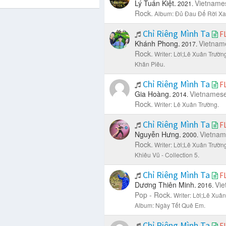
Lý Tuấn Kiệt.
Vietname
2021.
Rock.
Album: Đủ Đau Để Rời Xa
Chỉ Riêng Mình Ta
F
Khánh Phong.
Vietnam
2017.
Rock.
Writer: Lời;Lê Xuân Trườn
Khăn Piêu.
Chỉ Riêng Mình Ta
F
Gia Hoàng.
Vietnames
2014.
Rock.
Writer: Lê Xuân Trường.
Chỉ Riêng Mình Ta
F
Nguyễn Hưng.
Vietna
2000.
Rock.
Writer: Lời;Lê Xuân Trườn
Khiêu Vũ - Collection 5.
Chỉ Riêng Mình Ta
F
Dương Thiên Minh.
Vi
2016.
Pop - Rock.
Writer: Lời;Lê Xuân
Album: Ngày Tết Quê Em.
Chỉ Riêng Mình Ta
F