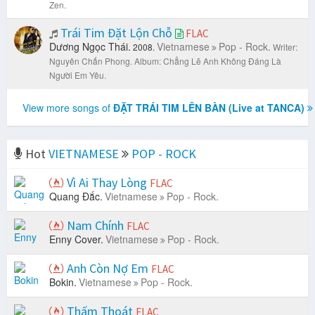
Zen.
Trái Tim Đặt Lộn Chỗ
FLAC
Dương Ngọc Thái.
Vietnamese
Pop - Rock.
2008.
Writer:
Nguyên Chấn Phong.
Album: Chẳng Lẽ Anh Không Đáng Là
Người Em Yêu.
View more songs of
ĐẶT TRÁI TIM LÊN BÀN (Live at TANCA)
Hot
VIETNAMESE
POP - ROCK
Vì Ai Thay Lòng
FLAC
Quang Đắc.
Vietnamese
Pop - Rock.
Nam Chính
FLAC
Enny Cover.
Vietnamese
Pop - Rock.
Anh Còn Nợ Em
FLAC
Bokin.
Vietnamese
Pop - Rock.
Thấm Thoát
FLAC