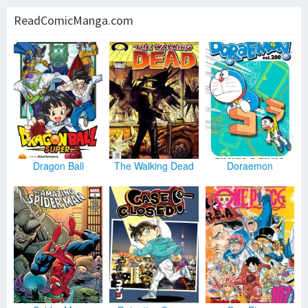
ReadComicManga.com
Dragon Ball
The Walking Dead
Doraemon