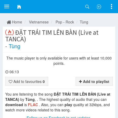
Home
Vietnamese
Pop - Rock
Tùng
ĐẶT TRÁI TIM LÊN BÀN (Live at
TANCA)
-
Tùng
The music player is only available for users with at least 10,000
points.
06:13
Add to favourites
0
Add to playlist
You are listening to the song
ĐẶT TRÁI TIM LÊN BÀN (Live at
TANCA)
by
Tùng
, . The highest quality of audio that you can
download
is
FLAC
. Also, you can
play
quality at 32kbps, and
watch more videos related to this song.
Follow us on Facebook to get updates.