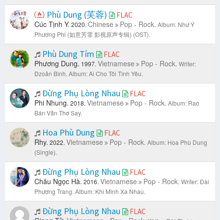
Phù Dung (芙蓉)
FLAC
Cúc Tịnh Y.
Chinese
Pop - Rock.
2020.
Album: Như Ý
Phương Phi (如意芳霏 影视原声专辑) (OST).
Phù Dung Tím
FLAC
Phương Dung.
Vietnamese
Pop - Rock.
1997.
Writer:
Dzoãn Bình.
Album: Ai Cho Tôi Tình Yêu.
Đừng Phụ Lòng Nhau
FLAC
Phi Nhung.
Vietnamese
Pop - Rock.
2018.
Album: Rao
Bán Vần Thơ Say.
Hoa Phù Dung
FLAC
Rhy.
Vietnamese
Pop - Rock.
2022.
Album: Hoa Phù Dung
(Single).
Đừng Phụ Lòng Nhau
FLAC
Châu Ngọc Hà.
Vietnamese
Pop - Rock.
2016.
Writer: Đài
Phương Trang.
Album: Khi Mình Xa Nhau.
Đừng Phụ Lòng Nhau
FLAC