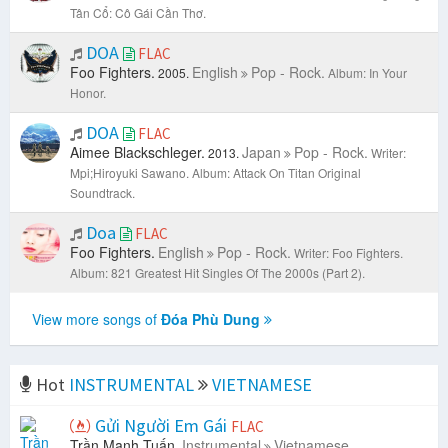
Tân Cổ: Cô Gái Cần Thơ.
DOA
FLAC
Foo Fighters.
English
Pop - Rock.
2005.
Album: In Your
Honor.
DOA
FLAC
Aimee Blackschleger.
Japan
Pop - Rock.
2013.
Writer:
Mpi;Hiroyuki Sawano.
Album: Attack On Titan Original
Soundtrack.
Doa
FLAC
Foo Fighters.
English
Pop - Rock.
Writer: Foo Fighters.
Album: 821 Greatest Hit Singles Of The 2000s (Part 2).
View more songs of
Đóa Phù Dung
Hot
INSTRUMENTAL
VIETNAMESE
Gửi Người Em Gái
FLAC
Trần Mạnh Tuấn.
Instrumental
Vietnamese.