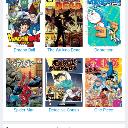
Dragon Ball
The Walking Dead
Doraemon
Spider Man
Detective Conan
One Piece