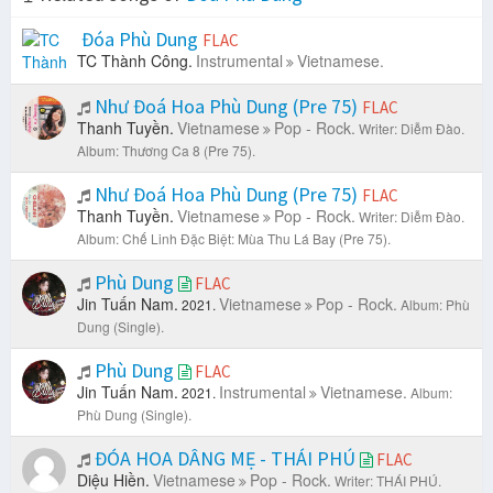
Đóa Phù Dung
FLAC
TC Thành Công.
Instrumental
Vietnamese.
Như Đoá Hoa Phù Dung (Pre 75)
FLAC
Thanh Tuyền.
Vietnamese
Pop - Rock.
Writer: Diễm Đào.
Album: Thương Ca 8 (Pre 75).
Như Đoá Hoa Phù Dung (Pre 75)
FLAC
Thanh Tuyền.
Vietnamese
Pop - Rock.
Writer: Diễm Đào.
Album: Chế Linh Đặc Biệt: Mùa Thu Lá Bay (Pre 75).
Phù Dung
FLAC
Jin Tuấn Nam.
Vietnamese
Pop - Rock.
2021.
Album: Phù
Dung (Single).
Phù Dung
FLAC
Jin Tuấn Nam.
Instrumental
Vietnamese.
2021.
Album:
Phù Dung (Single).
ĐÓA HOA DÂNG MẸ - THÁI PHÚ
FLAC
Diệu Hiền.
Vietnamese
Pop - Rock.
Writer: THÁI PHÚ.