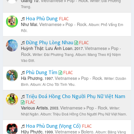
Giang Tử.
Vietnamese
Pop - Rock.
Writer: Đài Phương
Trang.
Hoa Phù Dung
FLAC
Như Mai.
Vietnamese
Pop - Rock.
Album: Phố Vắng Em
Rồi.
Đừng Phụ Lòng Nhau
FLAC
Huỳnh Thật: Lưu Ánh Loan.
Vietnamese
Pop -
2017.
Rock.
Writer: Đài Phương Trang.
Album: Mang Theo Kỷ Niệm
Vào Đời.
Phù Dung Tím
FLAC
Hà Phương.
Vietnamese
Pop - Rock.
1997.
Writer: Dzoãn
Bình.
Album: Ai Cho Tôi Tình Yêu.
Triệu Đoá Hồng Cho Người Phụ Nữ Việt Nam
FLAC
Various Artists.
Vietnamese
Pop - Rock.
2003.
Writer:
Nhật Ngân.
Album: Triệu Đoá Hồng Cho Người Phụ Nữ Việt Nam.
Hoa Phù Dung (Vọng Cổ)
FLAC
Hữu Phước.
Vietnamese
Bolero.
1999.
Album: Băng Vàng