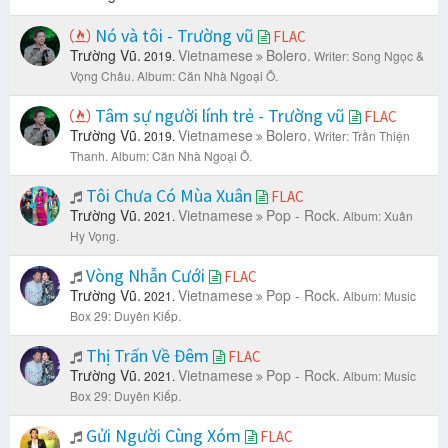
Nó và tôi - Trường vũ
FLAC
Trường Vũ.
Vietnamese
Bolero.
2019.
Writer: Song Ngọc &
Vọng Châu.
Album: Căn Nhà Ngoại Ô.
Tâm sự người lính trẻ - Trường vũ
FLAC
Trường Vũ.
Vietnamese
Bolero.
2019.
Writer: Trần Thiện
Thanh.
Album: Căn Nhà Ngoại Ô.
Tôi Chưa Có Mùa Xuân
FLAC
Trường Vũ.
Vietnamese
Pop - Rock.
2021.
Album: Xuân
Hy Vọng.
Vòng Nhẫn Cưới
FLAC
Trường Vũ.
Vietnamese
Pop - Rock.
2021.
Album: Music
Box 29: Duyên Kiếp.
Thị Trấn Về Đêm
FLAC
Trường Vũ.
Vietnamese
Pop - Rock.
2021.
Album: Music
Box 29: Duyên Kiếp.
Gửi Người Cùng Xóm
FLAC