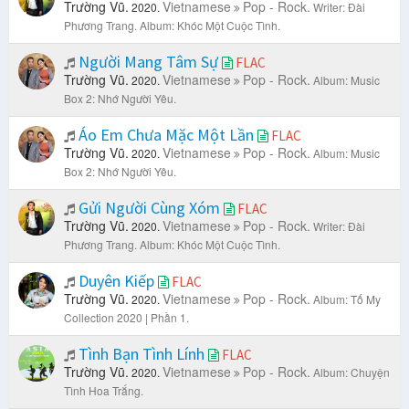
Trường Vũ.
Vietnamese
Pop - Rock.
2020.
Writer: Đài
Phương Trang.
Album: Khóc Một Cuộc Tình.
Người Mang Tâm Sự
FLAC
Trường Vũ.
Vietnamese
Pop - Rock.
2020.
Album: Music
Box 2: Nhớ Người Yêu.
Áo Em Chưa Mặc Một Lần
FLAC
Trường Vũ.
Vietnamese
Pop - Rock.
2020.
Album: Music
Box 2: Nhớ Người Yêu.
Gửi Người Cùng Xóm
FLAC
Trường Vũ.
Vietnamese
Pop - Rock.
2020.
Writer: Đài
Phương Trang.
Album: Khóc Một Cuộc Tình.
Duyên Kiếp
FLAC
Trường Vũ.
Vietnamese
Pop - Rock.
2020.
Album: Tố My
Collection 2020 | Phần 1.
Tình Bạn Tình Lính
FLAC
Trường Vũ.
Vietnamese
Pop - Rock.
2020.
Album: Chuyện
Tình Hoa Trắng.