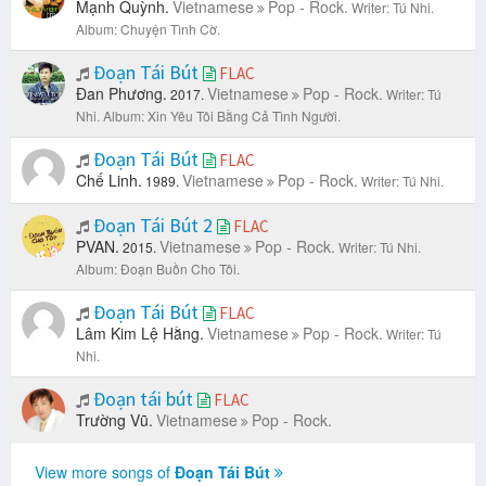
Mạnh Quỳnh.
Vietnamese
Pop - Rock.
Writer: Tú Nhi.
Album: Chuyện Tình Cờ.
Đoạn Tái Bút
FLAC
Đan Phương.
Vietnamese
Pop - Rock.
2017.
Writer: Tú
Nhi.
Album: Xin Yêu Tôi Bằng Cả Tình Người.
Đoạn Tái Bút
FLAC
Chế Linh.
Vietnamese
Pop - Rock.
1989.
Writer: Tú Nhi.
Đoạn Tái Bút 2
FLAC
PVAN.
Vietnamese
Pop - Rock.
2015.
Writer: Tú Nhi.
Album: Đoạn Buồn Cho Tôi.
Đoạn Tái Bút
FLAC
Lâm Kim Lệ Hằng.
Vietnamese
Pop - Rock.
Writer: Tú
Nhi.
Đoạn tái bút
FLAC
Trường Vũ.
Vietnamese
Pop - Rock.
View more songs of
Đoạn Tái Bút