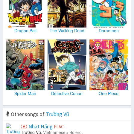
Dragon Ball
The Walking Dead
Doraemon
Spider Man
Detective Conan
One Piece
Other songs of
Trường Vũ
Nhạt Nắng
FLAC
Trường Vũ.
Vietnamese
Bolero.