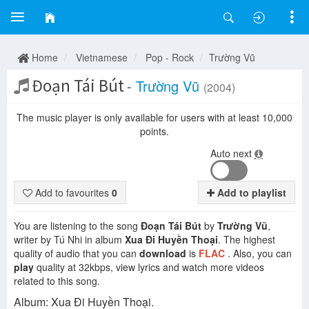
Home
Vietnamese
Pop - Rock
Trường Vũ
Đoạn Tái Bút
-
Trường Vũ
(2004)
The music player is only available for users with at least 10,000
points.
Auto next
Add to favourites
0
Add to playlist
You are listening to the song
Đoạn Tái Bút
by
Trường Vũ
,
writer by Tú Nhi in album
Xua Đi Huyền Thoại
. The highest
quality of audio that you can
download
is
FLAC
. Also, you can
play
quality at 32kbps, view lyrics and watch more videos
related to this song.
Album: Xua Đi Huyền Thoại.