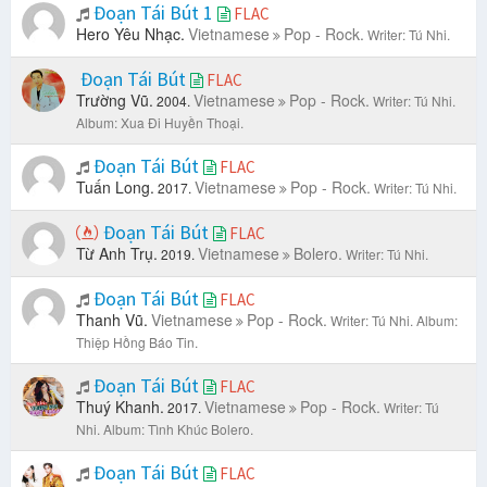
Đoạn Tái Bút 1
FLAC
Hero Yêu Nhạc.
Vietnamese
Pop - Rock.
Writer: Tú Nhi.
Đoạn Tái Bút
FLAC
Trường Vũ.
Vietnamese
Pop - Rock.
2004.
Writer: Tú Nhi.
Album: Xua Đi Huyền Thoại.
Đoạn Tái Bút
FLAC
Tuấn Long.
Vietnamese
Pop - Rock.
2017.
Writer: Tú Nhi.
Đoạn Tái Bút
FLAC
Từ Anh Trụ.
Vietnamese
Bolero.
2019.
Writer: Tú Nhi.
Đoạn Tái Bút
FLAC
Thanh Vũ.
Vietnamese
Pop - Rock.
Writer: Tú Nhi.
Album:
Thiệp Hồng Báo Tin.
Đoạn Tái Bút
FLAC
Thuý Khanh.
Vietnamese
Pop - Rock.
2017.
Writer: Tú
Nhi.
Album: Tình Khúc Bolero.
Đoạn Tái Bút
FLAC