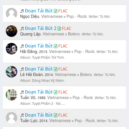
Đoạn Tái Bút
FLAC
Ngọc Diệu.
Vietnamese
Pop - Rock.
Writer: Tú Nhi.
Đoạn Tái Bút 2
FLAC
Quang Lập.
Vietnamese
Bolero.
Writer: Tú Nhi.
Đoạn Tái Bút
FLAC
Hải Đăng.
Vietnamese
Pop - Rock.
2013.
Writer: Tú Nhi.
Album: Tuyệt Phẩm Trữ Tình.
Đoạn Tái Bút
FLAC
Lê Hải Đoàn.
Vietnamese
Bolero.
2014.
Writer: Tú Nhi.
Album: Dòng Nhạc Kỷ Niệm.
Đoạn Tái Bút
FLAC
Tuấn Vũ.
Vietnamese
Pop - Rock.
1989.
Writer: Tú Nhi.
Album: Tuyệt Phẩm 2 - Nó.....
Đoạn Tái Bút
FLAC
Tuấn Lực.
Vietnamese
Pop - Rock.
2014.
Writer: Tú Nhi.