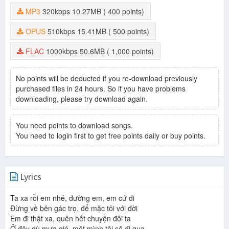
MP3
320kbps
10.27MB
( 400 points)
OPUS
510kbps
15.41MB
( 500 points)
FLAC
1000kbps
50.6MB
( 1,000 points)
No points will be deducted if you re-download previously
purchased files in 24 hours. So if you have problems
downloading, please try download again.
You need points to download songs.
You need to login first to get free points daily or buy points.
Lyrics
Ta xa rồi em nhé, đường em, em cứ đi
Đừng về bên gác trọ, để mặc tôi với đời
Em đi thật xa, quên hết chuyện đôi ta
Ở đây dù mưa gió, một mình tôi sẽ đi qua.