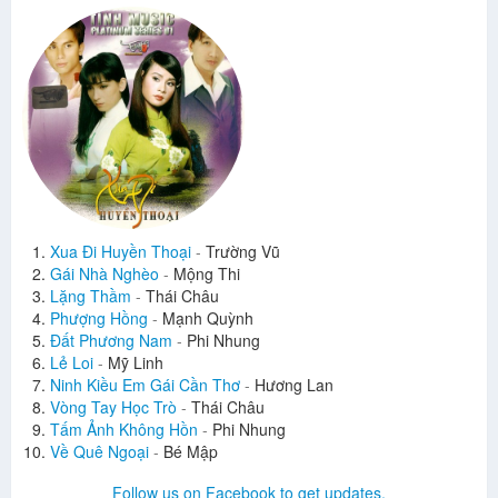
Xua Đi Huyền Thoại
-
Trường Vũ
Gái Nhà Nghèo
-
Mộng Thi
Lặng Thầm
-
Thái Châu
Phượng Hồng
-
Mạnh Quỳnh
Đất Phương Nam
-
Phi Nhung
Lẻ Loi
-
Mỹ Linh
Ninh Kiều Em Gái Cần Thơ
-
Hương Lan
Vòng Tay Học Trò
-
Thái Châu
Tấm Ảnh Không Hồn
-
Phi Nhung
Về Quê Ngoại
-
Bé Mập
Follow us on Facebook to get updates.