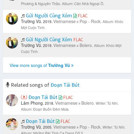
Phương & Nguyên Thảo.
Album: Căn Nhà Ngoại Ô.
Gửi Người Cùng Xóm
FLAC
Trường Vũ.
Vietnamese
Pop - Rock.
2019.
Album: Khóc
Một Cuộc Tình.
Gửi Người Cùng Xóm
FLAC
Trường Vũ.
Vietnamese
Bolero.
2019.
Album: Khóc Một
Cuộc Tình.
View more songs of
Trường Vũ
Related songs of
Đoạn Tái Bút
Đoạn Tái Bút
FLAC
Lâm Phong.
Vietnamese
Bolero.
2018.
Writer: Tú Nhi.
Album: Đoạn Buồn Đêm Mưa.
Đoạn Tái Bút
FLAC
Trường Vũ.
Vietnamese
Pop - Rock.
2005.
Writer: Tú Nhi.
Album: Những Bài Tình Ca Dang Dở 3.