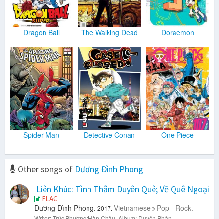
Dragon Ball
The Walking Dead
Doraemon
Spider Man
Detective Conan
One Piece
Other songs of
Dương Đình Phong
Liên Khúc: Tình Thắm Duyên Quê; Về Quê Ngoại
FLAC
Dương Đình Phong.
Vietnamese
Pop - Rock.
2017.
Writer: Trúc Phương;Hàn Châu.
Album: Duyên Phận.