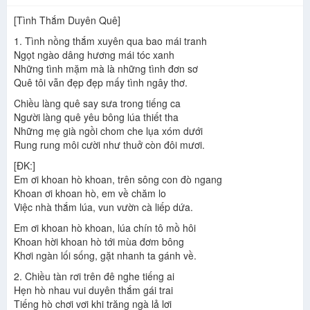
Tình Nhỏ Mau Quên
-
Kim Thư
[Tình Thắm Duyên Quê]
Trách ai Vô Tình
-
Lê Thị Băng Tâm
Duyên Phận
-
Lê Thị Băng Tâm
1. Tình nồng thắm xuyên qua bao mái tranh
Em Về Miệt Thứ
-
Lê Thị Băng Tâm
Ngọt ngào dâng hương mái tóc xanh
Không Bao Giờ quên Anh
-
Lê Thị Băng Tâm
Những tình mặm mà là những tình đơn sơ
Đêm Khuya Trông Chồng
-
Khưu Thuý
Quê tôi vẫn đẹp đẹp mấy tình ngây thơ.
Hương Thầm
-
Khưu Thuý
Chiều làng quê say sưa trong tiếng ca
Từ Đó Em Buồn
-
Như Quỳnh
Người làng quê yêu bông lúa thiết tha
Duyên Phận
-
Như Quỳnh
Những mẹ già ngồi chom che lụa xóm dưới
Liên Khúc: Nước Cuốn Hoa Trôi; Tình Nàng La Lan
-
Như
Rung rung môi cười như thuở còn đôi mươi.
Quỳnh
Liên Khúc: Thế Rồi Một Mùa Hè; Kỷ Niệm Nào Buồn
-
Như
[ĐK:]
Quỳnh
Em ơi khoan hò khoan, trên sông con đò ngang
Liên Khúc: Làm Dâu Xứ Lạ; Năm 17 Tuổi
-
Lý Duy Vũ
Khoan ơi khoan hò, em về chăm lo
Ngang Trái
-
Như Quỳnh
Việc nhà thắm lúa, vun vườn cà liếp dứa.
Tà Áo Cưới
-
Như Quỳnh
Em ơi khoan hò khoan, lúa chín tô mồ hôi
Đoạn Cuối Một Cuộc Tình
-
Như Quỳnh
Khoan hời khoan hò tới mùa đơm bông
Mơ Ánh Trăng Về
-
Như Quỳnh
Khơi ngàn lối sống, gặt nhanh ta gánh về.
Buồn Trong Kỷ Niệm
-
Như Quỳnh
Cảm Ơn
-
Đan Nguyên
2. Chiều tàn rơi trên đê nghe tiếng ai
Rừng Chưa Thay Lá
-
Như Quỳnh
Hẹn hò nhau vui duyên thắm gái trai
Chuyện Hoa Tigon
-
Như Quỳnh
Tiếng hò chơi vơi khi trăng ngà lả lơi