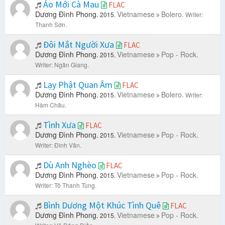
Áo Mới Cà Mau
FLAC
Dương Đình Phong.
Vietnamese
Bolero.
2015.
Writer:
Thanh Sơn.
Đôi Mắt Người Xưa
FLAC
Dương Đình Phong.
Vietnamese
Pop - Rock.
2015.
Writer: Ngân Giang.
Lạy Phật Quan Âm
FLAC
Dương Đình Phong.
Vietnamese
Bolero.
2015.
Writer:
Hàm Châu.
Tình Xưa
FLAC
Dương Đình Phong.
Vietnamese
Pop - Rock.
2015.
Writer: Đình Văn.
Dù Anh Nghèo
FLAC
Dương Đình Phong.
Vietnamese
Pop - Rock.
2015.
Writer: Tô Thanh Tùng.
Bình Dương Một Khúc Tình Quê
FLAC
Dương Đình Phong.
Vietnamese
Pop - Rock.
2015.