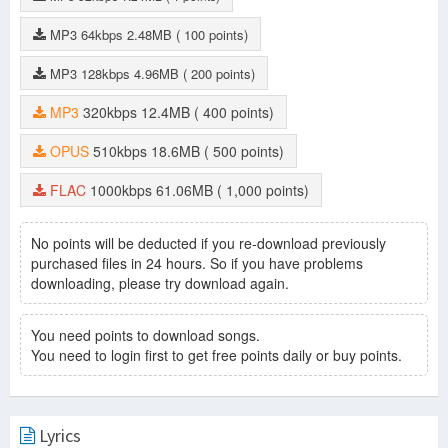
Duyên Phận (Đời Trai Xa Xứ)
-
Lưu Bảo Huy
Khuya Này Anh Đi Rồi
-
Lưu Bảo Huy
MP3
64kbps
2.48MB
( 100 points)
Sao Chưa Thấy Hồi Âm
-
Lưu Bảo Huy
Đến Với Tôi
-
Ngọc Sơn
MP3
128kbps
4.96MB
( 200 points)
Yêu Em Khổ Lắm
-
Ngọc Sơn
Duyên Phận
-
Ngọc Sơn
MP3
320kbps
12.4MB
( 400 points)
Đừng Dối Em
-
Ngọc Sơn
Nói Với Người Tình
-
Hương Lan
OPUS
510kbps
18.6MB
( 500 points)
Bài Thơ Vu Quy
-
Hương Lan
Người Tình Mộng Mơ
-
Ngọc Sơn
FLAC
1000kbps
61.06MB
( 1,000 points)
Duyên Phận
-
Kim Thư
Xin Trả Cho Em
-
Kim Thư
Liên Khúc: Tình Thắm Duyên Quê; Về Quê
No points will be deducted if you re-download previously
Ngoại
-
Dương Đình Phong
purchased files in 24 hours. So if you have problems
downloading, please try download again.
Cõi Nhớ
-
Kim Thư
Nếu Chúng Mình Cách Trở
-
Kim Thư
Hẹn Câu Đá Vàng
-
Kim Thư
You need points to download songs.
Hoa Mười Giờ
-
Kim Thư
You need to login first to get free points daily or buy points.
Cô Nàng Đỏng Đảnh
-
Dương Đình Phong
Tình Nghèo Có Nhau
-
Kim Thư
Non Nước Hữu Tình
-
Kim Thư
Lúa Mùa Duyên Thắm
-
Kim Thư
Lyrics
Ai Khổ Vì Ai
-
Kim Thư