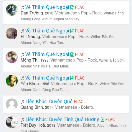
Về Thăm Quê Ngoại
FLAC
Đan Trường.
Vietnamese
Pop - Rock.
2010.
Writer: Hồng
Xương Long.
Album: Người Miền Tây.
Về Thăm Quê Ngoại
FLAC
Phi Nhung.
Vietnamese
Pop - Rock.
Writer: Bắc Sơn.
Album: Nàng Yêu Hoa Tím.
Về Thăm Quê Ngoại
FLAC
Mộng Thi.
Vietnamese
Pop - Rock.
1998.
Writer: Bắc Sơn.
Album: Nhật Ký Hai Đứa Mình.
Về Thăm Quê Ngoại
FLAC
Yến Khoa.
Vietnamese
Pop - Rock.
1996.
Writer: Bắc Sơn.
Album: Canh Còng Rau Đắng.
Liên Khúc: Duyên Quê
FLAC
Quang Bình.
Vietnamese
Bolero.
2017.
Liên Khúc: Duyên Tình Quê Hương
FLAC
Tiết Duy Hoà.
Vietnamese
Bolero.
2018.
Album: Nhạc Tình
Quê Hương.