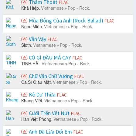
Thấm Thoát
FLAC
Khả Hiệp.
Vietnamese
Pop - Rock.
Mùa Đông Của Anh (Rock Ballad)
FLAC
Ngọc Miên.
Vietnamese
Pop - Rock.
Vẫn Vậy
FLAC
Sloth.
Vietnamese
Pop - Rock.
CÓ GÌ ĐÂU MÀ CAY
FLAC
TINH HÀ .
Vietnamese
Pop - Rock.
Chữ Vấn Chữ Vương
FLAC
Ca Sĩ Giấu Mặt.
Vietnamese
Pop - Rock.
Kẻ Dư Thừa
FLAC
Khang Việt.
Vietnamese
Pop - Rock.
Cười Trên Vết Nứt
FLAC
Hàn Việt Phong.
Vietnamese
Pop - Rock.
Anh Đã Lừa Dối Em
FLAC