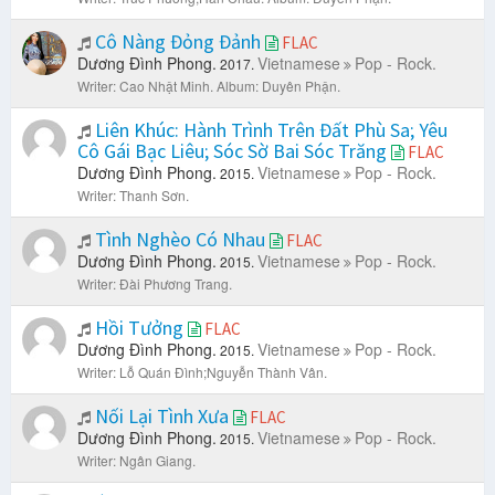
Cô Nàng Đỏng Đảnh
FLAC
Dương Đình Phong.
Vietnamese
Pop - Rock.
2017.
Writer: Cao Nhật Minh.
Album: Duyên Phận.
Liên Khúc: Hành Trình Trên Đất Phù Sa; Yêu
Cô Gái Bạc Liêu; Sóc Sờ Bai Sóc Trăng
FLAC
Dương Đình Phong.
Vietnamese
Pop - Rock.
2015.
Writer: Thanh Sơn.
Tình Nghèo Có Nhau
FLAC
Dương Đình Phong.
Vietnamese
Pop - Rock.
2015.
Writer: Đài Phương Trang.
Hồi Tưởng
FLAC
Dương Đình Phong.
Vietnamese
Pop - Rock.
2015.
Writer: Lỗ Quán Đình;Nguyễn Thành Vân.
Nối Lại Tình Xưa
FLAC
Dương Đình Phong.
Vietnamese
Pop - Rock.
2015.
Writer: Ngân Giang.