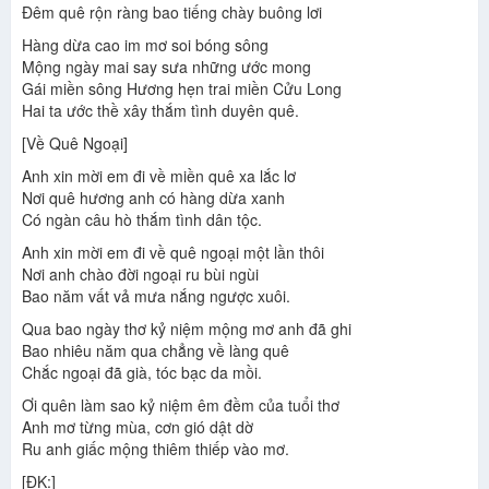
Đêm quê rộn ràng bao tiếng chày buông lơi
Hàng dừa cao im mơ soi bóng sông
Mộng ngày mai say sưa những ước mong
Gái miền sông Hương hẹn trai miền Cửu Long
Hai ta ước thề xây thắm tình duyên quê.
[Về Quê Ngoại]
Anh xin mời em đi về miền quê xa lắc lơ
Nơi quê hương anh có hàng dừa xanh
Có ngàn câu hò thắm tình dân tộc.
Anh xin mời em đi về quê ngoại một lần thôi
Nơi anh chào đời ngoại ru bùi ngùi
Bao năm vất vả mưa nắng ngược xuôi.
Qua bao ngày thơ kỷ niệm mộng mơ anh đã ghi
Bao nhiêu năm qua chẳng về làng quê
Chắc ngoại đã già, tóc bạc da mồi.
Ơi quên làm sao kỷ niệm êm đềm của tuổi thơ
Anh mơ từng mùa, cơn gió dật dờ
Ru anh giấc mộng thiêm thiếp vào mơ.
[ĐK:]