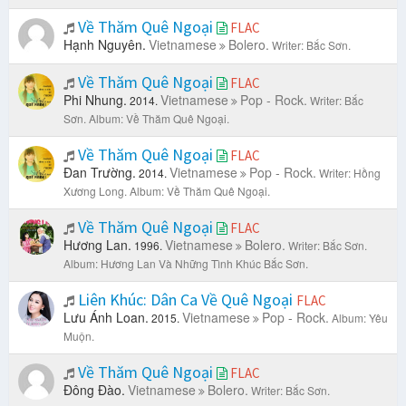
Về Thăm Quê Ngoại
FLAC
Hạnh Nguyên.
Vietnamese
Bolero.
Writer: Bắc Sơn.
Về Thăm Quê Ngoại
FLAC
Phi Nhung.
Vietnamese
Pop - Rock.
2014.
Writer: Bắc
Sơn.
Album: Về Thăm Quê Ngoại.
Về Thăm Quê Ngoại
FLAC
Đan Trường.
Vietnamese
Pop - Rock.
2014.
Writer: Hồng
Xương Long.
Album: Về Thăm Quê Ngoại.
Về Thăm Quê Ngoại
FLAC
Hương Lan.
Vietnamese
Bolero.
1996.
Writer: Bắc Sơn.
Album: Hương Lan Và Những Tình Khúc Bắc Sơn.
Liên Khúc: Dân Ca Về Quê Ngoại
FLAC
Lưu Ánh Loan.
Vietnamese
Pop - Rock.
2015.
Album: Yêu
Muộn.
Về Thăm Quê Ngoại
FLAC
Đông Đào.
Vietnamese
Bolero.
Writer: Bắc Sơn.