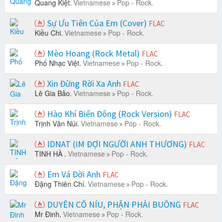
Quang Kiệt.
Vietnamese
Pop - Rock.
Sự Ưu Tiên Của Em (Cover)
FLAC
Kiều Chi.
Vietnamese
Pop - Rock.
Mèo Hoang (Rock Metal)
FLAC
Phố Nhạc Việt.
Vietnamese
Pop - Rock.
Xin Đừng Rời Xa Anh
FLAC
Lê Gia Bảo.
Vietnamese
Pop - Rock.
Hào Khí Biển Đông (Rock Version)
FLAC
Trịnh Văn Núi.
Vietnamese
Pop - Rock.
IDNAT (IM ĐỢI NGƯỜI ANH THƯƠNG)
FLAC
TINH HÀ .
Vietnamese
Pop - Rock.
Em Vá Đời Anh
FLAC
Đặng Thiên Chí.
Vietnamese
Pop - Rock.
DUYÊN CỐ NÍU, PHẬN PHẢI BUÔNG
FLAC
Mr Đinh.
Vietnamese
Pop - Rock.