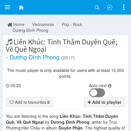
Home
Vietnamese
Pop - Rock
Dương Đình Phong
Liên Khúc: Tình Thắm Duyên Quê;
Về Quê Ngoại
-
Dương Đình Phong
(2017)
The music player is only available for users with at least 10,000
points.
05:25
Auto next
Add to favourites
0
Add to playlist
You are listening to the song
Liên Khúc: Tình Thắm Duyên
Quê; Về Quê Ngoại
by
Dương Đình Phong
, writer by Trúc
Phương;Hàn Châu in album
Duyên Phận
. The highest quality of