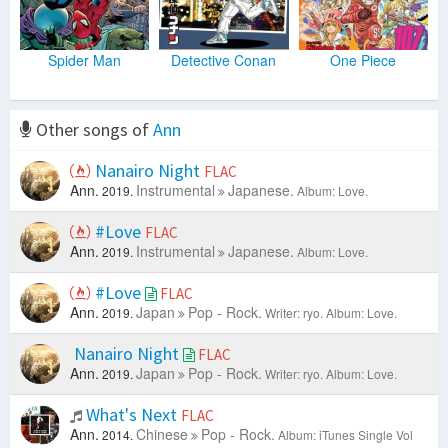
My Heart Will Go On
-
Jim Brickman
Amazed
-
Jim Brickman
I Swear
-
Jim Brickman
Spider Man
Detective Conan
One Piece
Sẽ Để Em Ra Đi
-
Trịnh Thăng Bình
Sha La La
-
S.E.S
Chết Trong Vòng Tay Em
-
Don Hồ
Other songs of
Ann
I've Been Waiting For You
-
S.E.S
Face (Talk)
-
S.E.S
Nanairo Night
FLAC
Blue Sky
-
S.E.S
Ann.
Instrumental
Japanese.
2019.
Album: Love.
He Is Not Here (Talk)
-
S.E.S
Tell Me
-
S.E.S
#Love
FLAC
Scramble (Talk)
-
S.E.S
Ann.
Instrumental
Japanese.
2019.
Album: Love.
Intimacy
-
Peter Kater
Two Of Us
-
Peter Kater
#Love
FLAC
Union
-
Peter Kater
Ann.
Japan
Pop - Rock.
2019.
Writer: ryo.
Album: Love.
Mystery
-
Peter Kater
Safe Haven
-
Peter Kater
Nanairo Night
FLAC
Tenderness
-
Peter Kater
Ann.
Japan
Pop - Rock.
2019.
Writer: ryo.
Album: Love.
Eternal Spring
-
Peter Kater
Turbulence
-
Peter Kater
What's Next
FLAC
Keep Loving You
-
Peter Kater
Ann.
Chinese
Pop - Rock.
2014.
Album: iTunes Single Vol
Passion
-
Peter Kater