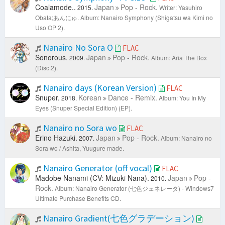
Coalamode..
Japan
Pop - Rock.
2015.
Writer: Yasuhiro
Obata;あんにゅ.
Album: Nanairo Symphony (Shigatsu wa Kimi no
Uso OP 2).
Nanairo No Sora O
FLAC
Sonorous.
Japan
Pop - Rock.
2009.
Album: Aria The Box
(Disc.2).
Nanairo days (Korean Version)
FLAC
Snuper.
Korean
Dance - Remix.
2018.
Album: You In My
Eyes (Snuper Special Edition) (EP).
Nanairo no Sora wo
FLAC
Erino Hazuki.
Japan
Pop - Rock.
2007.
Album: Nanairo no
Sora wo / Ashita, Yuugure made.
Nanairo​ Generator (off vocal)
FLAC
Madobe Nanami (CV: Mizuki Nana).
Japan
Pop -
2010.
Rock.
Album: Nanairo Generator (七色ジェネレータ) - Windows7
Ultimate Purchase Benefits CD.
Nanairo Gradient(七色グラデーション)