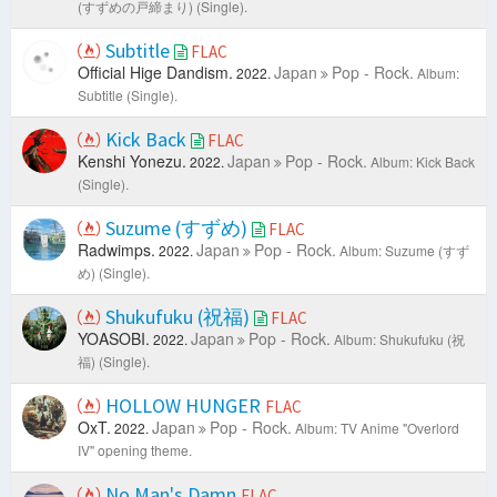
(すずめの戸締まり) (Single).
Subtitle
FLAC
Official Hige Dandism.
Japan
Pop - Rock.
2022.
Album:
Subtitle (Single).
Kick Back
FLAC
Kenshi Yonezu.
Japan
Pop - Rock.
2022.
Album: Kick Back
(Single).
Suzume (すずめ)
FLAC
Radwimps.
Japan
Pop - Rock.
2022.
Album: Suzume (すず
め) (Single).
Shukufuku (祝福)
FLAC
YOASOBI.
Japan
Pop - Rock.
2022.
Album: Shukufuku (祝
福) (Single).
HOLLOW HUNGER
FLAC
OxT.
Japan
Pop - Rock.
2022.
Album: TV Anime "Overlord
IV" opening theme.
No Man's Damn
FLAC