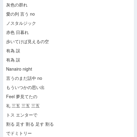
Ước Gì
-
Nguyễn Thu Thuỷ
灰色の群れ
Giã Từ Dĩ Vãng
-
Hải Mi
愛の列 言う no
Love
-
Lương Tùng Quang
Bên Em Là Biển Rộng
-
Hải Mi
ノスタルジック
Yêu Khi Trời Tối
-
Lương Tùng Quang
赤色 日暮れ
Đừng Tin Lời Nhân Gian
-
Lương Tùng Quang
Người Đến Từ Triều Châu
-
Khánh Hoàng
歩いてけば見えるの空
Buồn Giăng Lối Đêm
-
Tâm Đoan
有為 誤
Tiễn Bạn Lên Đường
-
Khánh Hoàng
Rừng Chiều
-
Chí Tài
有為 誤
Khúc Nhạc Dưới Trăng
-
Lương Tùng Quang
Nanairo night
Love
-
Lương Tùng Quang
Yêu Khi Trời Tối
-
Lương Tùng Quang
言うのまだ話中 no
Xin Đừng Tin Lời Nhân Gian
-
Lương Tùng Quang
もういつかの思い出
Buồn Giăng Lối Đêm
-
Tâm Đoan
Tiễn Bạn Lên Đường
-
Khánh Hoàng
Feel 夢見てたの
Rừng Chiều
-
Lương Tùng Quang
礼 三五 三五 三五
Khúc Nhạc Dưới Trăng
-
Lương Tùng Quang
Tiếng Thở Dài
-
Nguyên Khang
トス エンターで
Trong Giấc Mơ
-
Nguyên Khang
割る 足す 割る 足す 割る
Còn Chút Vấn Vương
-
Nguyên Khang
Khi Không Có Tình Yêu
-
Nguyên Khang
でドミトリー