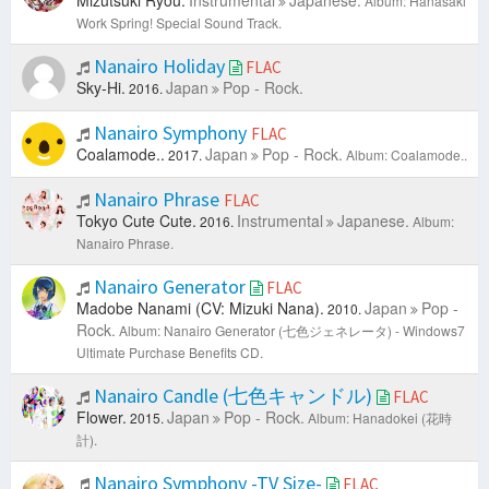
Mizutsuki Ryou.
Instrumental
Japanese.
Album: Hanasaki
Work Spring! Special Sound Track.
Nanairo Holiday
FLAC
Sky-Hi.
Japan
Pop - Rock.
2016.
Nanairo Symphony
FLAC
Coalamode..
Japan
Pop - Rock.
2017.
Album: Coalamode..
Nanairo Phrase
FLAC
Tokyo Cute Cute.
Instrumental
Japanese.
2016.
Album:
Nanairo Phrase.
Nanairo​ Generator
FLAC
Madobe Nanami (CV: Mizuki Nana).
Japan
Pop -
2010.
Rock.
Album: Nanairo Generator (七色ジェネレータ) - Windows7
Ultimate Purchase Benefits CD.
Nanairo Candle (七色キャンドル)
FLAC
Flower.
Japan
Pop - Rock.
2015.
Album: Hanadokei (花時
計).
Nanairo Symphony -TV Size-
FLAC