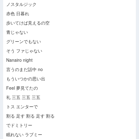
When Trying To Forget You (Talk)
-
S.E.S
ノスタルジック
TENSHI NO CLOVER
-
Aimi
Courage song
-
Aimi
赤色 日暮れ
Unmei no Ori
-
Aimi
歩いてけば見えるの空
LIVE for LIFE ～Ōkami-tachi no yoru
-
Aimi
Kazoekirenai sayonara
-
Aimi
青じゃない
Link
-
Aimi
グリーンでもない
Eien
-
Aimi
Kimigasukida yo
-
Aimi
そう ファじゃない
LOVE
-
Aimi
Nanairo night
Đừng Nói Yêu
-
Nguyên Khang
Cơn Mưa Tình Yêu
-
Nguyễn Thu Thuỷ
言うのまだ話中 no
Sợi Tóc Yêu Đương
-
Nguyên Khang
もういつかの思い出
Yêu Thương Mong Manh
-
Nguyễn Thu Thuỷ
Qua Đêm Nay
-
Nguyễn Thu Thuỷ
Feel 夢見てたの
Yêu Thương Mong Manh
-
Nguyễn Thu Thuỷ
礼 三五 三五 三五
Có Quên Được Đâu
-
Nguyễn Thu Thuỷ
Cơn Mưa Tình Yêu
-
Nguyễn Thu Thuỷ
トス エンターで
Dường Như Ta Đã
-
Nguyễn Thu Thuỷ
割る 足す 割る 足す 割る
Em Đã Xa Tôi
-
Nguyễn Thu Thuỷ
Qua Đêm Nay
-
Nguyễn Thu Thuỷ
でドミトリー
Sao Em Còn Buồn
-
Nguyễn Thu Thuỷ
眠れない ラブミー
Tìm Lại Giấc Mơ
-
Nguyễn Thu Thuỷ