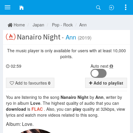
Home
Japan
Pop - Rock
Ann
Nanairo Night
-
Ann
(2019)
The music player is only available for users with at least 10,000
points.
02:59
Auto next
Add to favourites
0
Add to playlist
You are listening to the song
Nanairo Night
by
Ann
, writer by
ryo in album
Love
. The highest quality of audio that you can
download
is
FLAC
. Also, you can
play
quality at 32kbps, view
lyrics and watch more videos related to this song.
Album: Love.