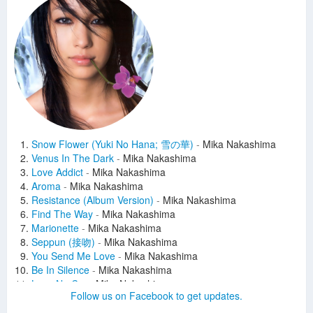
Snow Flower (Yuki No Hana; 雪の華)
-
Mika Nakashima
Venus In The Dark
-
Mika Nakashima
Love Addict
-
Mika Nakashima
Aroma
-
Mika Nakashima
Resistance (Album Version)
-
Mika Nakashima
Find The Way
-
Mika Nakashima
Marionette
-
Mika Nakashima
Seppun (接吻)
-
Mika Nakashima
You Send Me Love
-
Mika Nakashima
Be In Silence
-
Mika Nakashima
Love No Cry
-
Mika Nakashima
Follow us on Facebook to get updates.
I Love You (Aishiteru; Album Version)
-
Mika Nakashima
Last Waltz
-
Mika Nakashima