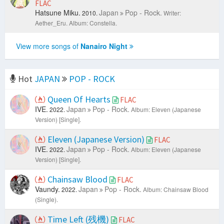
FLAC
Hatsune Miku.
Japan
Pop - Rock.
2010.
Writer:
Aether_Eru.
Album: Constella.
View more songs of
Nanairo Night
Hot
JAPAN
POP - ROCK
Queen Of Hearts
FLAC
IVE.
Japan
Pop - Rock.
2022.
Album: Eleven (Japanese
Version) [Single].
Eleven (Japanese Version)
FLAC
IVE.
Japan
Pop - Rock.
2022.
Album: Eleven (Japanese
Version) [Single].
Chainsaw Blood
FLAC
Vaundy.
Japan
Pop - Rock.
2022.
Album: Chainsaw Blood
(Single).
Time Left (残機)
FLAC