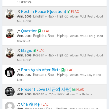
18 (Part 2).
Long Time Ago (아주 오래전 일)
-
Lee Juck
With You (그대랑)
-
Lee Juck
Rest In Peace (Question)
FLAC
Argument (다툼)
-
Lee Juck
Ann.
English
Rap - HipHop.
2009.
Album: Vol.8 Feel gHood
Headache (두통)
-
Lee Juck
Muzik CD2.
Dimples (보조개)
-
Lee Juck
Knot (매듭)
-
Lee Juck
Question
FLAC
Without You (네가 없는)
-
Lee Juck
Ann.
English
Rap - HipHop.
2009.
Album: Vol.8 Feel gHood
Words I Couldn't Say (끝내 전하지 못한 말)
-
Lee Juck
Muzik CD1.
Weird (이상해)
-
Lee Juck
Love
-
Sonata Arctica
Magic
FLAC
Mới Hôm Qua Đó Thôi
-
Yến Nhi
Ann.
Korean
Rap - HipHop.
2009.
Album: Vol.8 Feel gHood
Yêu Một Người Phải Chăng Lầm Lỗi
-
Yến Nhi
Muzik CD1.
Em Vẫn Mơ
-
Yến Nhi
Một Ngày
-
Yến Nhi
Born Again After Birth
FLAC
Em Không Tin Một Sớm Mai Bình Yên
-
Yến Nhi
Ann.
Korean
Rap - HipHop.
2007.
Album: Vol.7 Sky Is The
Thầm Gọi Tên Anh
-
Yến Nhi
Limit.
Give Me One More Chance (Một Phút Giây)
-
Yến Nhi
Hallucinations
-
Angels & Airwaves
Present Love (지금의 사랑)
FLAC
Real Love (Talk)
-
S.E.S
Ann.
Korean
Pop - Rock.
2006.
Album: The Ballads.
Ending (Talk)
-
S.E.S
Taming A Playboy
-
S.E.S
Cha Và Mẹ
FLAC
Smile (Talk)
-
S.E.S
Ann.
Vietnamese
Rap - HipHop.
Writer: Ann;G2T;TynDT.