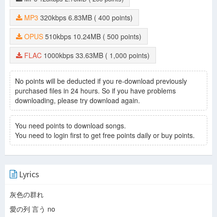
If You Leave Me Now
-
Boyz II Men
I Can't Make You Love Me
-
Boyz II Men
MP3
320kbps
6.83MB
( 400 points)
Time AfterTime
-
Boyz II Men
Iris
-
Boyz II Men
OPUS
510kbps
10.24MB
( 500 points)
Cupid
-
Boyz II Men
Shining Star
-
Boyz II Men
FLAC
1000kbps
33.63MB
( 1,000 points)
In My Life
-
Boyz II Men
Open Arms
-
Boyz II Men
No points will be deducted if you re-download previously
When I Fall In Love
-
Boyz II Men
purchased files in 24 hours. So if you have problems
Misty Blue
-
Boyz II Men
downloading, please try download again.
Ác Mộng
-
Yến Nhi
Valentine
-
Jim Brickman
Unchained Melody
-
Jim Brickman
You need points to download songs.
Dù Sao
-
Ánh Minh
You need to login first to get free points daily or buy points.
Last Drop
-
Ánh Minh
Yesterday
-
Ánh Minh
Vẻ Đẹp Ngàn Năm
-
Lương Tùng Quang
Em Sẽ Hát
-
Ánh Minh
Lyrics
Opening (Talk)
-
S.E.S
Twilight Zone
-
S.E.S
灰色の群れ
First Love (Talk)
-
S.E.S
Love
-
S.E.S
愛の列 言う no