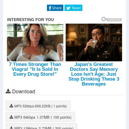
Back For Good
-
Boyz II Men
Share
Tweet
Cold As Ice
-
Ánh Minh
Falling
-
Ánh Minh
Phép Màu
-
Ánh Minh
Tôi Là Người Việt Nam
-
Ánh Minh
Giấc Mơ Chỉ Là Giấc Mơ
-
Nguyễn Thu Thuỷ
Giã Từ Dỹ Vãng
-
Hải Mi
Người Đến Từ Triều Châu
-
Khánh Hoàng
(Everything I Do) I Do It For You
-
Jim Brickman
Love
-
Ánh Minh
We're the stars
-
Aimi
Bản Tình Ca Đầu Tiên
-
Nguyên Khang
Innocence
-
Peter Kater
Love
-
Peter Kater
Deeply
-
Peter Kater
Download
Laundry (빨래)
-
Lee Juck
Mười Năm Tình Cũ
-
Nguyên Khang
How Do I Live Without You
-
Jim Brickman
MP3
32kbps
699.22KB
( 1 points)
Have I Told You Lately
-
Jim Brickman
Wonderful Tonight
-
Jim Brickman
MP3
64kbps
1.37MB
( 100 points)
Amazed
-
Boyz II Men
Could It Be I'm Falling In Love
-
Boyz II Men
MP3
128kbps
2.73MB
( 200 points)