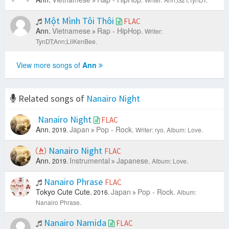
Beautiful Memory (Talk)
-
S.E.S
Promise
-
S.E.S
Một Mình Tôi Thôi
First Feeling (Talk)
-
S.E.S
FLAC
Ann.
Vietnamese
Rap - HipHop.
Sugar Baby
-
S.E.S
Writer:
Smile II (Talk)
-
S.E.S
TynDT;Ann;LilKenBee.
Silver
-
S.E.S
Wedding Ceremony (Talk)
-
S.E.S
View more songs of
Ann
Show Me Love
-
S.E.S
Another Different Myself (Talk)
-
S.E.S
Wait
-
S.E.S
Related songs of
Nanairo Night
Finally Met Him (Talk)
-
S.E.S
Et Ducit Mundum Per Luce
-
Angels & Airwaves
Nanairo Night
FLAC
The Flight Of Apollo
-
Angels & Airwaves
Ann.
Japan
Pop - Rock.
2019.
Writer: ryo.
Album: Love.
Young London
-
Angels & Airwaves
Shove
-
Angels & Airwaves
Nanairo Night
FLAC
Epic Holiday
-
Angels & Airwaves
Ann.
Instrumental
Japanese.
2019.
Album: Love.
The Moon-Atomic (Fragments And Fictions)
-
Angels &
Airwaves
Nanairo Phrase
FLAC
Clever Love
-
Angels & Airwaves
Tokyo Cute Cute.
Japan
Pop - Rock.
2016.
Album:
Soul Survivor (...2012)
-
Angels & Airwaves
Nanairo Phrase.
Letters To God (Part II)
-
Angels & Airwaves
Some Origins Of Fire
-
Angels & Airwaves
Nanairo Namida
FLAC
Suki
-
Ryuichi Kawamura