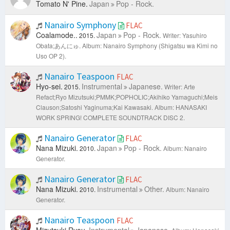
Tomato N' Pine.
Japan
Pop - Rock.
Demo, Sabishii Yoru Wa (Live)
-
Ryuichi Kawamura
Se, Tsu, Na (Another Mix)
-
Ryuichi Kawamura
Nanairo Symphony
FLAC
Baby (ベイビィ)
-
Masaki Suda
Coalamode..
Japan
Pop - Rock.
2015.
Writer: Yasuhiro
Aitsu To Sono Ko (あいつとその子)
-
Masaki Suda
Obata;あんにゅ.
Album: Nanairo Symphony (Shigatsu wa Kimi no
Tone Bender Love
-
Masaki Suda
Uso OP 2).
Living Dead (りびんぐでっど)
-
Masaki Suda
Kiss Dakede (キスだけで)
-
Aimyon
Nanairo Teaspoon
FLAC
Tsumoru Hanashi (つもる話)
-
Masaki Suda
Hyo-sei.
Instrumental
Japanese.
2015.
Writer: Arte
Dras (ドラス)
-
Masaki Suda
Refact;Ryo Mizutsuki;PMMK;POPHOLIC;Akihiko Yamaguchi;Meis
7.1oz
-
Masaki Suda
Clauson;Satoshi Yaginuma;Kai Kawasaki.
Album: HANASAKI
Longhope Philia (クローバー)
-
Masaki Suda
WORK SPRING! COMPLETE SOUNDTRACK DISC 2.
Clover (クローバー)
-
Masaki Suda
Machigai Sagashi (まちがいさがし)
-
Masaki Suda
Nanairo​ Generator
FLAC
Nana Mizuki.
Japan
Pop - Rock.
2010.
Album: Nanairo
Generator.
Nanairo​ Generator
FLAC
Nana Mizuki.
Instrumental
Other.
2010.
Album: Nanairo
Generator.
Nanairo Teaspoon
FLAC