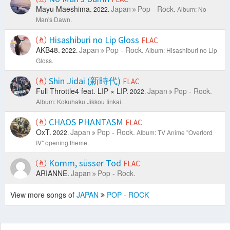
Mayu Maeshima.
Japan
Pop - Rock.
2022.
Album: No
Man's Dawn.
Hisashiburi no Lip Gloss
FLAC
AKB48.
Japan
Pop - Rock.
2022.
Album: Hisashiburi no Lip
Gloss.
Shin Jidai (新時代)
FLAC
Full Throttle4 feat. LIP × LIP.
Japan
Pop - Rock.
2022.
Album: Kokuhaku Jikkou Iinkai.
CHAOS PHANTASM
FLAC
OxT.
Japan
Pop - Rock.
2022.
Album: TV Anime "Overlord
IV" opening theme.
Komm, süsser Tod
FLAC
ARIANNE.
Japan
Pop - Rock.
View more songs of
JAPAN
POP - ROCK