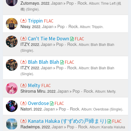
Zutomayo.
Japan
Pop - Rock.
2022.
Album: Time Left (残
機) (Single).
Trippin
FLAC
Nissy.
Japan
Pop - Rock.
2022.
Album: Trippin.
Can't Tie Me Down
FLAC
ITZY.
Japan
Pop - Rock.
2022.
Album: Blah Blah Blah
(Single).
Blah Blah Blah
FLAC
ITZY.
Japan
Pop - Rock.
2022.
Album: Blah Blah Blah
(Single).
Melty
FLAC
Shiroma Miru.
Japan
Pop - Rock.
2022.
Album: Melty.
Overdose
FLAC
Natori.
Japan
Pop - Rock.
2022.
Album: Overdose (Single).
Kanata Haluka (すずめの戸締まり)
FLAC
Radwimps.
Japan
Pop - Rock.
2022.
Album: Kanata Haluka