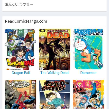
Tình Dối Trá
-
Nguyên Khang
眠れない ラブミー
Liên Khúc: Ai Về Sông Tương; Tôi Đi Giữa Hoàng Hôn
-
Nguyên Khang
Sợi Tóc Để Quên (Accoustic Version)
-
Nguyên Khang
ReadComicManga.com
Bản Tình Ca Đầu Tiên (Live)
-
Nguyên Khang
Love
-
Ryuichi Kawamura
Chouchou
-
Ryuichi Kawamura
Hope
-
Ryuichi Kawamura
Namida Iro
-
Ryuichi Kawamura
Glass (Album Mix)
-
Ryuichi Kawamura
Evolution
-
Ryuichi Kawamura
Christmas
-
Ryuichi Kawamura
Love Is... (Album Mix)
-
Ryuichi Kawamura
Chisana Hoshi
-
Ryuichi Kawamura
I Love You (Album Mix)
-
Ryuichi Kawamura
Dragon Ball
The Walking Dead
Doraemon
Birthday
-
Ryuichi Kawamura
Love Song
-
Ryuichi Kawamura
Beat (Album Mix)
-
Ryuichi Kawamura
I Will Always Love You
-
Jim Brickman
Your Smile
-
Jim Brickman
Don't Know Why
-
Jim Brickman
Longing For You
-
Jim Brickman
Your Song
-
Jim Brickman