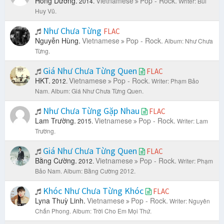
Hồng Dương.
Vietnamese
Pop - Rock.
2014.
Writer: Bùi
Huy Vũ.
Như Chưa Từng
FLAC
Nguyễn Hùng.
Vietnamese
Pop - Rock.
Album: Như Chưa
Từng.
Giá Như Chưa Từng Quen
FLAC
HKT.
Vietnamese
Pop - Rock.
2012.
Writer: Phạm Bảo
Nam.
Album: Giá Như Chưa Từng Quen.
Như Chưa Từng Gặp Nhau
FLAC
Lam Trường.
Vietnamese
Pop - Rock.
2015.
Writer: Lam
Trường.
Giá Như Chưa Từng Quen
FLAC
Bằng Cường.
Vietnamese
Pop - Rock.
2012.
Writer: Phạm
Bảo Nam.
Album: Bằng Cường 2012.
Khóc Như Chưa Từng Khóc
FLAC
Lyna Thuỳ Linh.
Vietnamese
Pop - Rock.
Writer: Nguyên
Chấn Phong.
Album: Trời Cho Em Mọi Thứ.