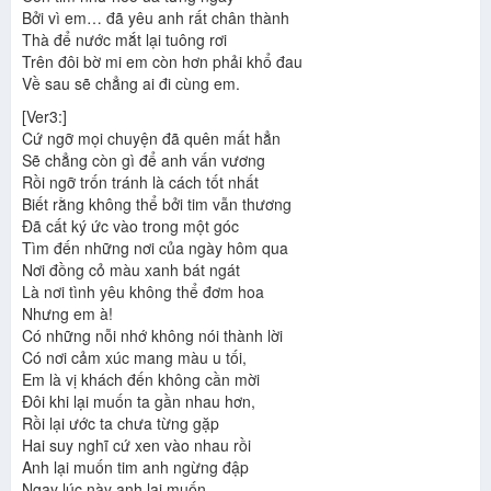
Bởi vì em… đã yêu anh rất chân thành
Thà để nước mắt lại tuông rơi
Trên đôi bờ mi em còn hơn phải khổ đau
Về sau sẽ chẳng ai đi cùng em.
[Ver3:]
Cứ ngỡ mọi chuyện đã quên mất hẳn
Sẽ chẳng còn gì để anh vấn vương
Rồi ngỡ trốn tránh là cách tốt nhất
Biết rằng không thể bởi tim vẫn thương
Đã cất ký ức vào trong một góc
Tìm đến những nơi của ngày hôm qua
Nơi đồng cỏ màu xanh bát ngát
Là nơi tình yêu không thể đơm hoa
Nhưng em à!
Có những nỗi nhớ không nói thành lời
Có nơi cảm xúc mang màu u tối,
Em là vị khách đến không cần mời
Đôi khi lại muốn ta gần nhau hơn,
Rồi lại ước ta chưa từng gặp
Hai suy nghĩ cứ xen vào nhau rồi
Anh lại muốn tim anh ngừng đập
Ngay lúc này anh lại muốn,