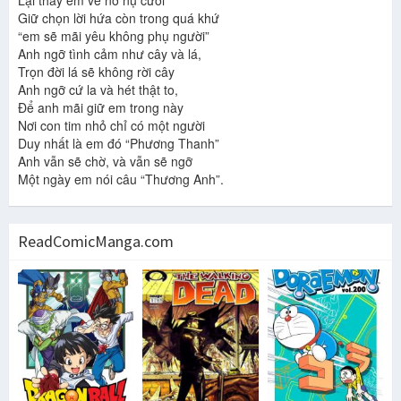
Lại thấy em về nở nụ cười
Giữ chọn lời hứa còn trong quá khứ
“em sẽ mãi yêu không phụ người”
Anh ngỡ tình cảm như cây và lá,
Trọn đời lá sẽ không rời cây
Anh ngỡ cứ la và hét thật to,
Để anh mãi giữ em trong này
Nơi con tim nhỏ chỉ có một người
Duy nhất là em đó “Phương Thanh”
Anh vẫn sẽ chờ, và vẫn sẽ ngỡ
Một ngày em nói câu “Thương Anh”.
ReadComicManga.com