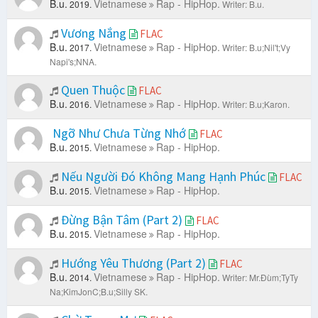
B.u.
Vietnamese
Rap - HipHop.
2019.
Writer: B.u.
Vương Nắng
FLAC
B.u.
Vietnamese
Rap - HipHop.
2017.
Writer: B.u;Nil't;Vy
Napi's;NNA.
Quen Thuộc
FLAC
B.u.
Vietnamese
Rap - HipHop.
2016.
Writer: B.u;Karon.
Ngỡ Như Chưa Từng Nhớ
FLAC
B.u.
Vietnamese
Rap - HipHop.
2015.
Nếu Người Đó Không Mang Hạnh Phúc
FLAC
B.u.
Vietnamese
Rap - HipHop.
2015.
Đừng Bận Tâm (Part 2)
FLAC
B.u.
Vietnamese
Rap - HipHop.
2015.
Hướng Yêu Thương (Part 2)
FLAC
B.u.
Vietnamese
Rap - HipHop.
2014.
Writer: Mr.Đùm;TyTy
Na;KimJonC;B.u;Silly SK.