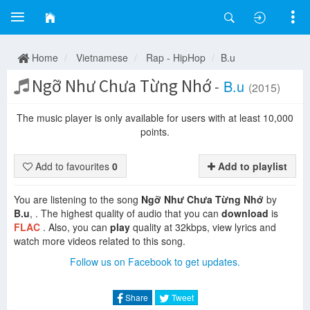
Home
Vietnamese
Rap - HipHop
B.u
Ngỡ Như Chưa Từng Nhớ
-
B.u
(2015)
The music player is only available for users with at least 10,000
points.
Add to favourites
0
Add to playlist
You are listening to the song
Ngỡ Như Chưa Từng Nhớ
by
B.u
, . The highest quality of audio that you can
download
is
FLAC
. Also, you can
play
quality at 32kbps, view lyrics and
watch more videos related to this song.
Follow us on Facebook to get updates.
Share
Tweet