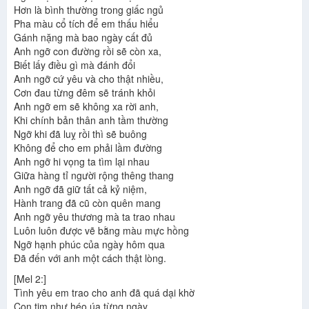
Hơn là bình thường trong giấc ngủ
Pha màu cổ tích để em thấu hiểu
Gánh nặng mà bao ngày cất đủ
Anh ngỡ con đường rồi sẽ còn xa,
Biết lấy điều gì mà đánh đổi
Anh ngỡ cứ yêu và cho thật nhiều,
Cơn đau từng đêm sẽ tránh khỏi
Anh ngỡ em sẽ không xa rời anh,
Khi chính bản thân anh tầm thường
Ngỡ khi đã luỵ rồi thì sẽ buông
Không để cho em phải lầm đường
Anh ngỡ hi vọng ta tìm lại nhau
Giữa hàng tỉ người rộng thêng thang
Anh ngỡ đã giữ tất cả kỷ niệm,
Hành trang đã cũ còn quên mang
Anh ngỡ yêu thương mà ta trao nhau
Luôn luôn được vẽ bằng màu mực hồng
Ngỡ hạnh phúc của ngày hôm qua
Đã đến với anh một cách thật lòng.
[Mel 2:]
Tình yêu em trao cho anh đã quá dại khờ
Con tim như héo úa từng ngày