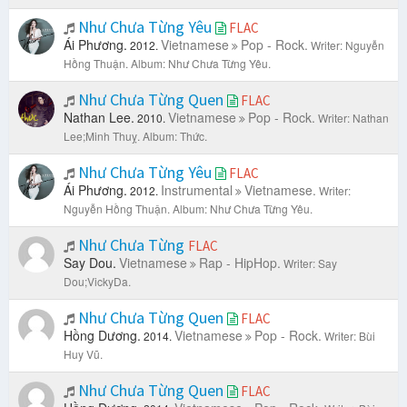
Như Chưa Từng Yêu
FLAC
Ái Phương.
Vietnamese
Pop - Rock.
2012.
Writer: Nguyễn
Hồng Thuận.
Album: Như Chưa Từng Yêu.
Như Chưa Từng Quen
FLAC
Nathan Lee.
Vietnamese
Pop - Rock.
2010.
Writer: Nathan
Lee;Minh Thuỵ.
Album: Thức.
Như Chưa Từng Yêu
FLAC
Ái Phương.
Instrumental
Vietnamese.
2012.
Writer:
Nguyễn Hồng Thuận.
Album: Như Chưa Từng Yêu.
Như Chưa Từng
FLAC
Say Dou.
Vietnamese
Rap - HipHop.
Writer: Say
Dou;VickyDa.
Như Chưa Từng Quen
FLAC
Hồng Dương.
Vietnamese
Pop - Rock.
2014.
Writer: Bùi
Huy Vũ.
Như Chưa Từng Quen
FLAC