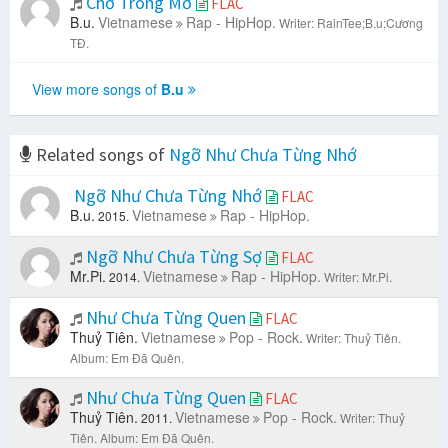
Chờ Trong Mơ
FLAC
B.u.
Vietnamese
Rap - HipHop.
Writer: RainTee;B.u;Cương
TĐ.
View more songs of
B.u
Related songs of
Ngỡ Như Chưa Từng Nhớ
Ngỡ Như Chưa Từng Nhớ
FLAC
B.u.
Vietnamese
Rap - HipHop.
2015.
Ngỡ Như Chưa Từng Sợ
FLAC
Mr.Pi.
Vietnamese
Rap - HipHop.
2014.
Writer: Mr.Pi.
Như Chưa Từng Quen
FLAC
Thuỷ Tiên.
Vietnamese
Pop - Rock.
Writer: Thuỷ Tiên.
Album: Em Đã Quên.
Như Chưa Từng Quen
FLAC
Thuỷ Tiên.
Vietnamese
Pop - Rock.
2011.
Writer: Thuỷ
Tiên.
Album: Em Đã Quên.