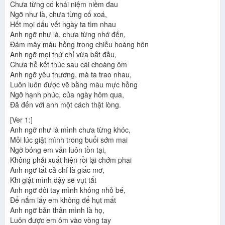
Chưa từng có khái niệm niềm đau
Ngỡ như là, chưa từng cố xoá,
Hết mọi dấu vết ngày ta tìm nhau
Anh ngỡ như là, chưa từng nhớ đến,
Đám mây màu hồng trong chiều hoàng hôn
Anh ngỡ mọi thứ chỉ vừa bắt đầu,
Chưa hề kết thúc sau cái choàng ôm
Anh ngỡ yêu thương, mà ta trao nhau,
Luôn luôn được vẽ bằng màu mực hồng
Ngỡ hạnh phúc, của ngày hôm qua,
Đã đến với anh một cách thật lòng.
[Ver 1:]
Anh ngỡ như là mình chưa từng khóc,
Mỗi lúc giật mình trong buổi sớm mai
Ngỡ bóng em vẫn luôn tồn tại,
Không phải xuất hiện rồi lại chớm phai
Anh ngỡ tất cả chỉ là giấc mơ,
Khi giật mình dậy sẽ vụt tắt
Anh ngỡ đôi tay mình không nhỏ bé,
Để nắm lấy em không để hụt mất
Anh ngỡ bản thân mình là họ,
Luôn được em ôm vào vòng tay