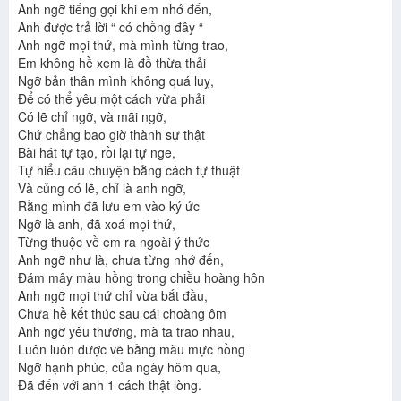
Anh ngỡ tiếng gọi khi em nhớ đến,
Anh được trả lời “ có chồng đây “
Anh ngỡ mọi thứ, mà mình từng trao,
Em không hề xem là đồ thừa thải
Ngỡ bản thân mình không quá luỵ,
Để có thể yêu một cách vừa phải
Có lẽ chỉ ngỡ, và mãi ngỡ,
Chứ chẳng bao giờ thành sự thật
Bài hát tự tạo, rồi lại tự nge,
Tự hiểu câu chuyện bằng cách tự thuật
Và củng có lẽ, chỉ là anh ngỡ,
Rằng mình đã lưu em vào ký ức
Ngỡ là anh, đã xoá mọi thứ,
Từng thuộc về em ra ngoài ý thức
Anh ngỡ như là, chưa từng nhớ đến,
Đám mây màu hồng trong chiều hoàng hôn
Anh ngỡ mọi thứ chỉ vừa bắt đầu,
Chưa hề kết thúc sau cái choàng ôm
Anh ngỡ yêu thương, mà ta trao nhau,
Luôn luôn được vẽ bằng màu mực hồng
Ngỡ hạnh phúc, của ngày hôm qua,
Đã đến với anh 1 cách thật lòng.