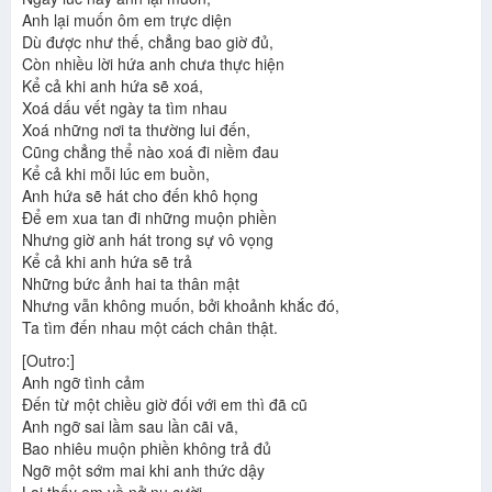
Anh lại muốn ôm em trực diện
Dù được như thế, chẳng bao giờ đủ,
Còn nhiều lời hứa anh chưa thực hiện
Kể cả khi anh hứa sẽ xoá,
Xoá dấu vết ngày ta tìm nhau
Xoá những nơi ta thường lui đến,
Cũng chẳng thể nào xoá đi niềm đau
Kể cả khi mỗi lúc em buồn,
Anh hứa sẽ hát cho đến khô họng
Để em xua tan đi những muộn phiền
Nhưng giờ anh hát trong sự vô vọng
Kể cả khi anh hứa sẽ trả
Những bức ảnh hai ta thân mật
Nhưng vẫn không muốn, bởi khoảnh khắc đó,
Ta tìm đến nhau một cách chân thật.
[Outro:]
Anh ngỡ tình cảm
Đến từ một chiều giờ đối với em thì đã cũ
Anh ngỡ sai lầm sau lần cãi vã,
Bao nhiêu muộn phiền không trả đủ
Ngỡ một sớm mai khi anh thức dậy