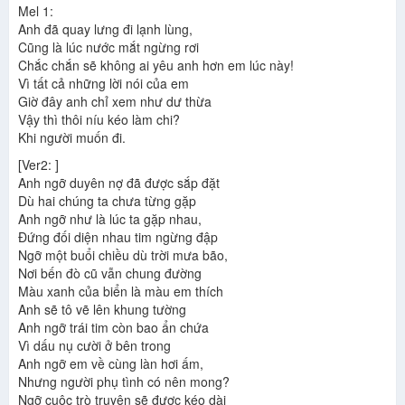
Mel 1:
Anh đã quay lưng đi lạnh lùng,
Cũng là lúc nước mắt ngừng rơi
Chắc chắn sẽ không ai yêu anh hơn em lúc này!
Vì tất cả những lời nói của em
Giờ đây anh chỉ xem như dư thừa
Vậy thì thôi níu kéo làm chi?
Khi người muốn đi.
[Ver2: ]
Anh ngỡ duyên nợ đã được sắp đặt
Dù hai chúng ta chưa từng gặp
Anh ngỡ như là lúc ta gặp nhau,
Đứng đối diện nhau tim ngừng đập
Ngỡ một buổi chiều dù trời mưa bão,
Nơi bến đò cũ vẫn chung đường
Màu xanh của biển là màu em thích
Anh sẽ tô vẽ lên khung tường
Anh ngỡ trái tim còn bao ẩn chứa
Vì dấu nụ cười ở bên trong
Anh ngỡ em về cùng làn hơi ấm,
Nhưng người phụ tình có nên mong?
Ngỡ cuộc trò truyện sẽ được kéo dài