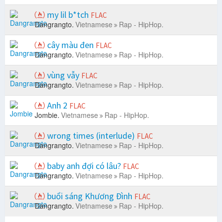
my lil b*tch
FLAC
Dangrangto.
Vietnamese
Rap - HipHop.
cây màu đen
FLAC
Dangrangto.
Vietnamese
Rap - HipHop.
vùng vẫy
FLAC
Dangrangto.
Vietnamese
Rap - HipHop.
Anh 2
FLAC
Jombie.
Vietnamese
Rap - HipHop.
wrong times (interlude)
FLAC
Dangrangto.
Vietnamese
Rap - HipHop.
baby anh đợi có lâu?
FLAC
Dangrangto.
Vietnamese
Rap - HipHop.
buổi sáng Khương Đình
FLAC
Dangrangto.
Vietnamese
Rap - HipHop.