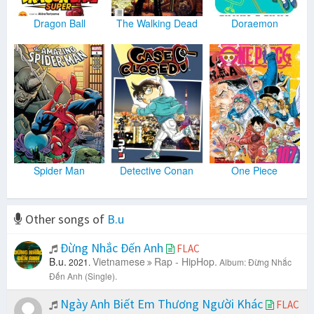
Dragon Ball
The Walking Dead
Doraemon
Spider Man
Detective Conan
One Piece
Other songs of
B.u
Đừng Nhắc Đến Anh
FLAC
B.u.
Vietnamese
Rap - HipHop.
2021.
Album: Đừng Nhắc
Đến Anh (Single).
Ngày Anh Biết Em Thương Người Khác
FLAC