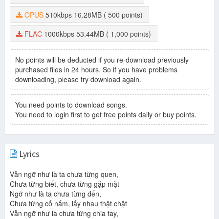
OPUS
510kbps
16.28MB
( 500 points)
FLAC
1000kbps
53.44MB
( 1,000 points)
No points will be deducted if you re-download previously
purchased files in 24 hours. So if you have problems
downloading, please try download again.
You need points to download songs.
You need to login first to get free points daily or buy points.
Lyrics
Vẫn ngỡ như là ta chưa từng quen,
Chưa từng biết, chưa từng gặp mặt
Ngỡ như là ta chưa từng đến,
Chưa từng cố nắm, lấy nhau thật chặt
Vẫn ngỡ như là chưa từng chia tay,