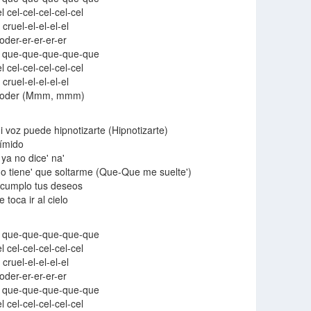
 cel-cel-cel-cel-cel
cruel-el-el-el-el
oder-er-er-er-er
o que-que-que-que-que
 cel-cel-cel-cel-cel
cruel-el-el-el-el
a poder (Mmm, mmm)
 voz puede hipnotizarte (Hipnotizarte)
tímido
ya no dice' na'
no tiene' que soltarme (Que-Que me suelte')
 cumplo tus deseos
 toca ir al cielo
o que-que-que-que-que
 cel-cel-cel-cel-cel
cruel-el-el-el-el
oder-er-er-er-er
o que-que-que-que-que
 cel-cel-cel-cel-cel