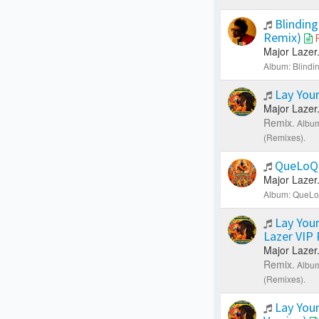
Blinding
Remix)
Major Lazer
Album: Blindin
Lay You
Major Lazer
Remix.
Album
(Remixes).
QueLoQ
Major Lazer
Album: QueLo
Lay You
Lazer VIP
Major Lazer
Remix.
Album
(Remixes).
Lay Your