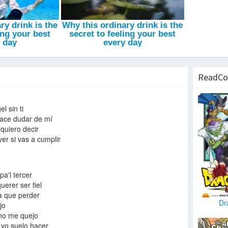
ReadCo
l sin ti
hace dudar de mí
quiero decir
ver si vas a cumplir
a'l tercer
erer ser fiel
a que perder
Dr
jo
 no me quejo
 yo suelo hacer