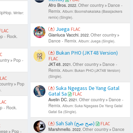
Afro Bros.
Other country
Dance -
2022.
Remix.
Album: Boomshakalaka (Bassjackers
HipHop.
Writer:
remix) (Single).
Juega
FLAC
FLAC
Gianluca Vacchi.
Other country
2022.
p - Rock.
Dance - Remix.
Album: Juega (Single).
Bukan PHO (JKT48 Version)
C
FLAC
untry
Pop -
JKT48.
Other country
Dance -
2021.
Remix.
Album: Bukan PHO (JKT48 Version)
(Single).
LAC
country
Pop
Suka Ngegass De Yang Gatal
.
Gatal Sa
FLAC
Avelin DC.
Other country
Dance -
2021.
LAC
Remix.
Album: Suka Ngegass De Yang Gatal
p - Rock.
Gatal Sa (Single).
Sah Sah (صح صح)
FLAC
C
Marshmello.
Other country
Dance
2022.
nese
Pop -