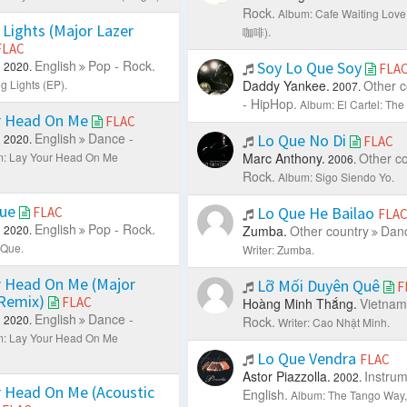
Rock.
Album: Cafe Waiting L
 Lights (Major Lazer
咖啡).
FLAC
.
English
Pop - Rock.
Soy Lo Que Soy
2020.
FLA
g Lights (EP).
Daddy Yankee.
Other c
2007.
- HipHop.
Album: El Cartel: The
r Head On Me
FLAC
.
English
Dance -
Lo Que No Di
2020.
FLAC
: Lay Your Head On Me
Marc Anthony.
Other c
2006.
Rock.
Album: Sigo Siendo Yo.
ue
Lo Que He Bailao
FLAC
FLA
.
English
Pop - Rock.
2020.
Zumba.
Other country
Danc
Que.
Writer: Zumba.
r Head On Me (Major
Lỡ Mối Duyên Quê
F
 Remix)
FLAC
Hoàng Minh Thắng.
Vietna
.
English
Dance -
2020.
Rock.
Writer: Cao Nhật Minh.
: Lay Your Head On Me
Lo Que Vendra
FLAC
Astor Piazzolla.
Instrum
2002.
 Head On Me (Acoustic
English.
Album: The Tango Way,