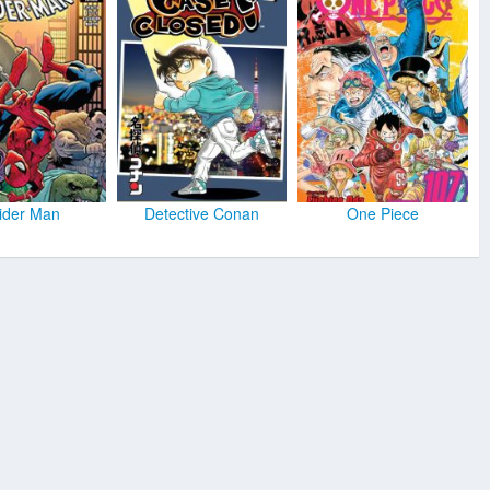
ider Man
Detective Conan
One Piece