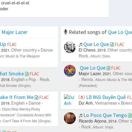
cruel-el-el-el-el
poder
f
Major Lazer
Related songs of
Que Lo Qu
 Up
Que Lo Que
FLAC
FLAC
.
Other country
Dance
El Chevo.
Other countr
2021.
2015.
Rock.
um: Music Is The Weapon
Album: Dale.
Que Lo Que
FLAC
hat Smoke
Major Lazer.
Other cou
FLAC
2021.
.
English
Pop - Rock.
- Remix.
2018.
Album: Music Is The 
hat Smoke (Single).
(Reloaded).
Take It From Me
Lỡ Mối Duyên Quê
FLAC
FL
.
English
Dance -
Dư Anh.
Vietnamese
Boler
2019.
r: Diplo;Skip Marley;Ricky
Lo Poco Que Tengo
“Hardwork” Constable;Alvaro;Will
Ricardo Arjona.
Other 
: Can't Take It From Me (Single).
2014.
- Rock.
Album: Viaje.