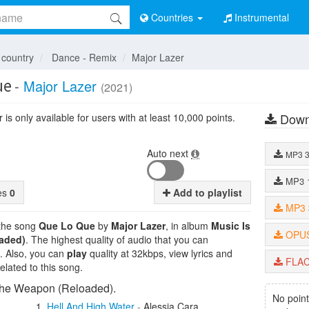
Countries
Instrumental
 country
Dance - Remix
Major Lazer
ue
-
Major Lazer
(2021)
Down
is only available for users with at least 10,000 points.
Auto next
MP3
MP3
tes
0
Add to playlist
MP3
 the song
Que Lo Que
by
Major Lazer
, in album
Music Is
OPU
aded)
. The highest quality of audio that you can
. Also, you can
play
quality at 32kbps, view lyrics and
FLA
lated to this song.
The Weapon (Reloaded).
No point
Hell And High Water
-
Alessia Cara