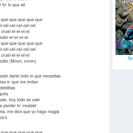
 to' lo quе sé
o que-que-que-que-que
 cel-cel-cel-cel-cel
cruel-el-el-el-el
oder-er-er-er-er
o que-que-que-que-que
 cel-cel-cel-cel-cel
cruel-el-el-el-el
Sp
a poder (Mmm, mmm)
uedo darte todo lo que necesitas
 eso e' que me imitan
debilitas
quita
ale, hoy todo se vale
ce perder lo' modale'
ria, me dice que yo hago magia
za'o
o que-que-que-que-que