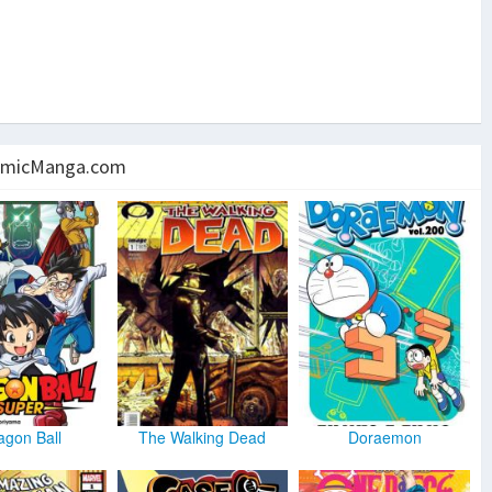
micManga.com
agon Ball
The Walking Dead
Doraemon