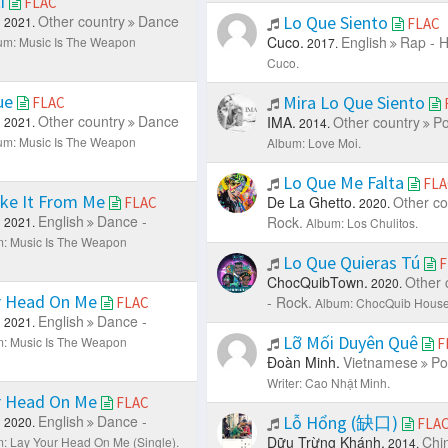
ti
FLAC
.
Other country
Dance
Lo Que Siento
2021.
FLAC
Cuco.
English
Rap - 
um: Music Is The Weapon
2017.
Cuco.
ue
Mira Lo Que Siento
FLAC
.
Other country
Dance
IMA.
Other country
Po
2021.
2014.
um: Music Is The Weapon
Album: Love Moi.
Lo Que Me Falta
FLA
ake It From Me
De La Ghetto.
Other co
FLAC
2020.
.
English
Dance -
Rock.
2021.
Album: Los Chulitos.
: Music Is The Weapon
Lo Que Quieras Tú
F
ChocQuibTown.
Other 
2020.
r Head On Me
- Rock.
FLAC
Album: ChocQuib House
.
English
Dance -
2021.
Lỡ Mối Duyên Quê
: Music Is The Weapon
F
Đoàn Minh.
Vietnamese
Po
Writer: Cao Nhật Minh.
r Head On Me
FLAC
.
English
Dance -
Lỗ Hổng (缺口)
2020.
FLA
Dữu Trừng Khánh.
Chi
: Lay Your Head On Me (Single).
2014.