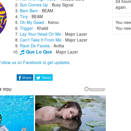
24 hours
Sun Comes Up
-
Busy Signal
again.
Bam Bam
-
BEAM
Tiny
-
BEAM
Oh My Gawd
-
K4mo
You nee
Trigger
-
Khalid
You need 
Lay Your Head On Me
-
Major Lazer
Can't Take It From Me
-
Major Lazer
Rave De Favela
-
Anitta
Que Lo Que
-
Major Lazer
Jadi Buti
-
Major Lazer
Follow us on Facebook to get updates.
Que Calor
-
El Alfa
Titans
-
Labrinth
Diplomatico
-
Guaynaa
Share
Tweet
C'est Cuit
-
Aya Nakamura
Pra Te Machucar
-
Ludmilla
Hands Up
-
Major Lazer