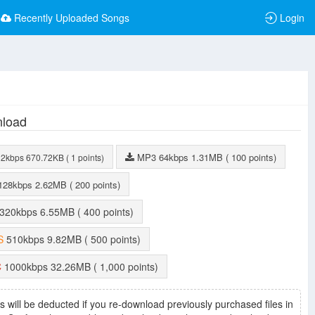
Recently Uploaded Songs
Login
load
MP3
64kbps
1.31MB
( 100 points)
32kbps
670.72KB
( 1 points)
128kbps
2.62MB
( 200 points)
320kbps
6.55MB
( 400 points)
S
510kbps
9.82MB
( 500 points)
C
1000kbps
32.26MB
( 1,000 points)
s will be deducted if you re-download previously purchased files in