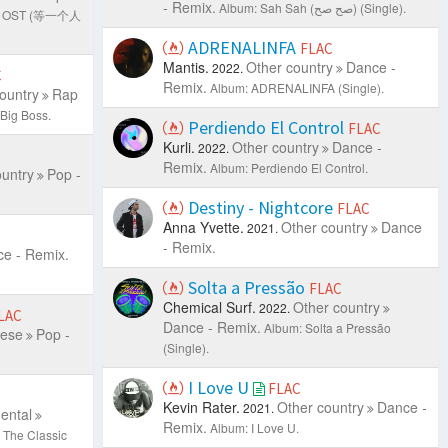
- Remix.
Album: Sah Sah (صح صح) (Single).
ove OST (等一个人
ADRENALINFA
FLAC
Mantis.
Other country
Dance -
2022.
C
Remix.
Album: ADRENALINFA (Single).
ountry
Rap
 Big Boss.
Perdiendo El Control
FLAC
Kurli.
Other country
Dance -
2022.
Remix.
Album: Perdiendo El Control.
ountry
Pop -
Destiny - Nightcore
FLAC
Anna Yvette.
Other country
Dance
2021.
C
- Remix.
e - Remix.
Solta a Pressão
FLAC
Chemical Surf.
Other country
2022.
LAC
Dance - Remix.
Album: Solta a Pressão
mese
Pop -
(Single).
I Love U
FLAC
Kevin Rater.
Other country
Dance -
2021.
ental
Remix.
Album: I Love U.
 The Classic