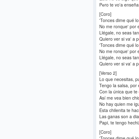
Pеro te vo'a enseñar
[Coro]
'Tonces dime qué l
No me ronque' por el
Llégale, no seas tan 
Quiero ver si va' a p
'Tonces dime qué l
No me ronque' por el
Llégale, no seas tan 
Quiero ver si va' 
[Verso 2]
Lo que necesitas, p
Tengo la salsa, por
Con la única que te 
Así me vea bien chi
No hay quien me igu
Esta chilenita te ha
Las ganas son a dia
Papi, te tengo hechi
[Coro]
'Tonces dime qué l