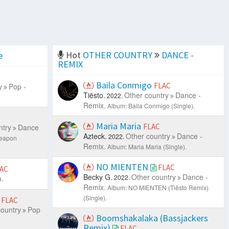
Hot
OTHER COUNTRY
DANCE -
e
REMIX
Baila Conmigo
FLAC
y
Pop -
Tiësto.
Other country
Dance -
2022.
Remix.
Album: Baila Conmigo (Single).
Maria Maria
FLAC
ntry
Dance
Azteck.
Other country
Dance -
2022.
Weapon
Remix.
Album: Maria Maria (Single).
NO MIENTEN
FLAC
AC
Becky G.
Other country
Dance -
2022.
o.
Remix.
Album: NO MIENTEN (Tiësto Remix)
(Single).
FLAC
country
Pop
Boomshakalaka (Bassjackers
Remix)
FLAC