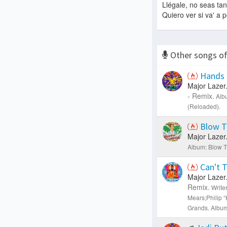
Llégale, no seas tan 
Quiero ver si va' a 
Other songs o
Hands
Major Lazer
- Remix.
Alb
(Reloaded).
Blow T
Major Lazer
Album: Blow T
Can't 
Major Lazer
Remix.
Write
Mears;Philip 
Grands.
Album