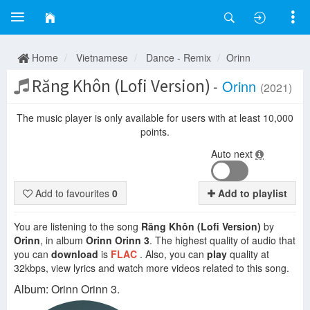
Home
Vietnamese
Dance - Remix
Orinn
Răng Khôn (Lofi Version)
-
Orinn
(2021)
The music player is only available for users with at least 10,000
points.
Auto next
Add to favourites
0
Add to playlist
You are listening to the song
Răng Khôn (Lofi Version)
by
Orinn
, in album
Orinn Orinn 3
. The highest quality of audio that
you can
download
is
FLAC
. Also, you can
play
quality at
32kbps, view lyrics and watch more videos related to this song.
Album: Orinn Orinn 3.