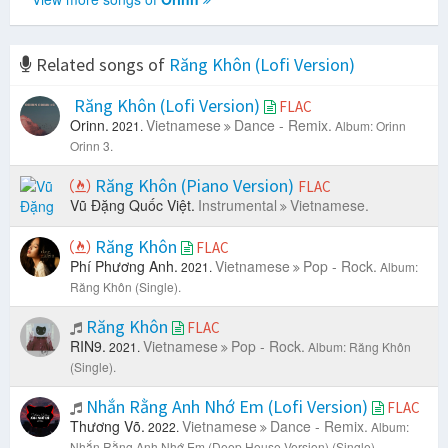
Related songs of
Răng Khôn (Lofi Version)
Răng Khôn (Lofi Version)
FLAC
Orinn.
Vietnamese
Dance - Remix.
2021.
Album: Orinn
Orinn 3.
Răng Khôn (Piano Version)
FLAC
Vũ Đặng Quốc Việt.
Instrumental
Vietnamese.
Răng Khôn
FLAC
Phí Phương Anh.
Vietnamese
Pop - Rock.
2021.
Album:
Răng Khôn (Single).
Răng Khôn
FLAC
RIN9.
Vietnamese
Pop - Rock.
2021.
Album: Răng Khôn
(Single).
Nhắn Rằng Anh Nhớ Em (Lofi Version)
FLAC
Thương Võ.
Vietnamese
Dance - Remix.
2022.
Album:
Nhắn Rằng Anh Nhớ Em (Deep House Version) (Single).