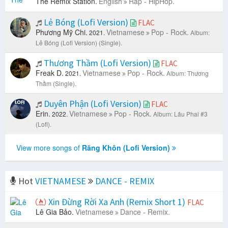
The Remix Station.
English
Rap - HipHop.
Lẻ Bóng (Lofi Version)
FLAC
Phương Mỹ Chi.
Vietnamese
Pop - Rock.
2021.
Album:
Lẻ Bóng (Lofi Version) (Single).
Thương Thầm (Lofi Version)
FLAC
Freak D.
Vietnamese
Pop - Rock.
2021.
Album: Thương
Thầm (Single).
Duyên Phận (Lofi Version)
FLAC
Erin.
Vietnamese
Pop - Rock.
2022.
Album: Lâu Phai #3
(Lofi).
View more songs of
Răng Khôn (Lofi Version)
Hot
VIETNAMESE
DANCE - REMIX
Xin Đừng Rời Xa Anh (Remix Short 1)
FLAC
Lê Gia Bảo.
Vietnamese
Dance - Remix.