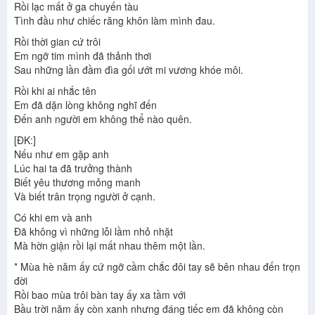
Rồi lạc mất ở ga chuyến tàu
Tình đầu như chiếc răng khôn làm mình đau.
Rồi thời gian cứ trôi
Em ngỡ tim mình đã thảnh thơi
Sau những lần đầm đìa gối ướt mi vương khóe môi.
Rồi khi ai nhắc tên
Em đã dặn lòng không nghĩ đến
Đến anh người em không thể nào quên.
[ĐK:]
Nếu như em gặp anh
Lúc hai ta đã trưởng thành
Biết yêu thương mỏng manh
Và biết trân trọng người ở cạnh.
Có khi em và anh
Đã không vì những lỗi lầm nhỏ nhặt
Mà hờn giận rồi lại mất nhau thêm một lần.
* Mùa hè năm ấy cứ ngỡ cầm chắc đôi tay sẽ bên nhau đến trọn
đời
Rồi bao mùa trôi bàn tay ấy xa tầm với
Bầu trời năm ấy còn xanh nhưng đáng tiếc em đã không còn