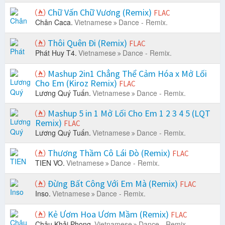
Chữ Vấn Chữ Vương (Remix)
FLAC
Chân Caca.
Vietnamese
Dance - Remix.
Thôi Quên Đi (Remix)
FLAC
Phát Huy T4.
Vietnamese
Dance - Remix.
Mashup 2in1 Chẳng Thể Cảm Hóa x Mở Lối
Cho Em (Kiroz Remix)
FLAC
Lương Quý Tuấn.
Vietnamese
Dance - Remix.
Mashup 5 in 1 Mở Lối Cho Em 1 2 3 4 5 (LQT
Remix)
FLAC
Lương Quý Tuấn.
Vietnamese
Dance - Remix.
Thương Thầm Cô Lái Đò (Remix)
FLAC
TIEN VO.
Vietnamese
Dance - Remix.
Đừng Bất Công Với Em Mà (Remix)
FLAC
Inso.
Vietnamese
Dance - Remix.
Kẻ Ươm Hoa Ươm Mầm (Remix)
FLAC
Châu Khải Phong.
Vietnamese
Dance - Remix.