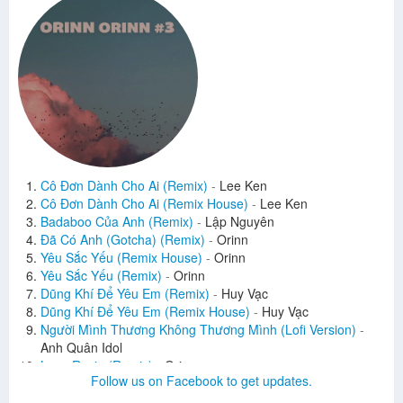
Cô Đơn Dành Cho Ai (Remix)
-
Lee Ken
Cô Đơn Dành Cho Ai (Remix House)
-
Lee Ken
Badaboo Của Anh (Remix)
-
Lập Nguyên
Đã Có Anh (Gotcha) (Remix)
-
Orinn
Yêu Sắc Yếu (Remix House)
-
Orinn
Yêu Sắc Yếu (Remix)
-
Orinn
Dũng Khí Để Yêu Em (Remix)
-
Huy Vạc
Dũng Khí Để Yêu Em (Remix House)
-
Huy Vạc
Người Mình Thương Không Thương Mình (Lofi Version)
-
Anh Quân Idol
Love Rosie (Remix)
-
Orinn
Follow us on Facebook to get updates.
Love Rosie (Lofi Version)
-
Orinn
Răng Khôn (Remix)
-
Orinn