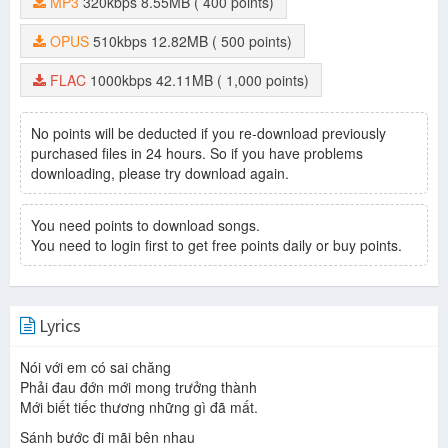
MP3
320kbps
8.55MB
( 400 points)
OPUS
510kbps
12.82MB
( 500 points)
FLAC
1000kbps
42.11MB
( 1,000 points)
No points will be deducted if you re-download previously
purchased files in 24 hours. So if you have problems
downloading, please try download again.
You need points to download songs.
You need to login first to get free points daily or buy points.
Lyrics
Nói với em có sai chăng
Phải đau đớn mới mong trưởng thành
Mới biết tiếc thương những gì đã mất.
Sánh bước đi mãi bên nhau