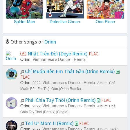
Spider Man
Detective Conan
One Piece
Other songs of
Orinn
Nhất Trên Đời (Deye Remix)
FLAC
Orinn.
Vietnamese
Dance - Remix.
Chỉ Muốn Bên Em Thật Gần (Orinn Remix)
FLAC
Orinn.
Vietnamese
Dance - Remix.
2022.
Album: Chỉ
Muốn Bên Em Thật Gần (Orinn Remix).
Phải Chia Tay Thôi (Orinn Remix)
FLAC
Orinn.
Vietnamese
Dance - Remix.
2022.
Album: Phải
Chia Tay Thôi (Remix) [Single].
Tell Ur Mom II (Remix)
FLAC
Orinn.
Vietnamese
Dance - Remix.
2022.
Album: Tuyển