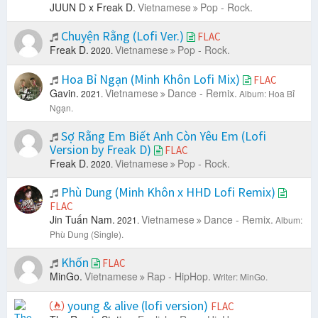
JUUN D x Freak D.
Vietnamese
Pop - Rock.
Chuyện Rằng (Lofi Ver.)
FLAC
Freak D.
Vietnamese
Pop - Rock.
2020.
Hoa Bỉ Ngạn (Minh Khôn Lofi Mix)
FLAC
Gavin.
Vietnamese
Dance - Remix.
2021.
Album: Hoa Bỉ
Ngạn.
Sợ Rằng Em Biết Anh Còn Yêu Em (Lofi
Version by Freak D)
FLAC
Freak D.
Vietnamese
Pop - Rock.
2020.
Phù Dung (Minh Khôn x HHD Lofi Remix)
FLAC
Jin Tuấn Nam.
Vietnamese
Dance - Remix.
2021.
Album:
Phù Dung (Single).
Khốn
FLAC
MinGo.
Vietnamese
Rap - HipHop.
Writer: MinGo.
young & alive (lofi version)
FLAC