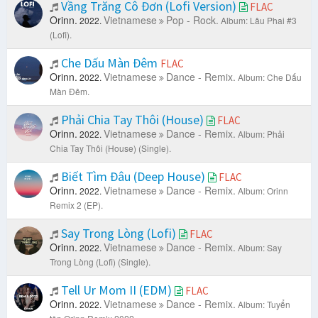
Vầng Trăng Cô Đơn (Lofi Version)
FLAC
Orinn.
Vietnamese
Pop - Rock.
2022.
Album: Lâu Phai #3
(Lofi).
Che Dấu Màn Đêm
FLAC
Orinn.
Vietnamese
Dance - Remix.
2022.
Album: Che Dấu
Màn Đêm.
Phải Chia Tay Thôi (House)
FLAC
Orinn.
Vietnamese
Dance - Remix.
2022.
Album: Phải
Chia Tay Thôi (House) (Single).
Biết Tìm Đâu (Deep House)
FLAC
Orinn.
Vietnamese
Dance - Remix.
2022.
Album: Orinn
Remix 2 (EP).
Say Trong Lòng (Lofi)
FLAC
Orinn.
Vietnamese
Dance - Remix.
2022.
Album: Say
Trong Lòng (Lofi) (Single).
Tell Ur Mom II (EDM)
FLAC
Orinn.
Vietnamese
Dance - Remix.
2022.
Album: Tuyển