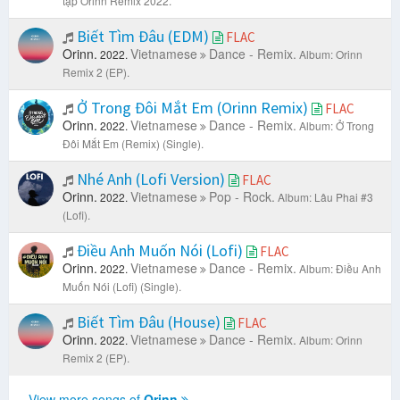
tập Orinn Remix 2022.
Biết Tìm Đâu (EDM)
FLAC
Orinn.
Vietnamese
Dance - Remix.
2022.
Album: Orinn
Remix 2 (EP).
Ở Trong Đôi Mắt Em (Orinn Remix)
FLAC
Orinn.
Vietnamese
Dance - Remix.
2022.
Album: Ở Trong
Đôi Mắt Em (Remix) (Single).
Nhé Anh (Lofi Version)
FLAC
Orinn.
Vietnamese
Pop - Rock.
2022.
Album: Lâu Phai #3
(Lofi).
Điều Anh Muốn Nói (Lofi)
FLAC
Orinn.
Vietnamese
Dance - Remix.
2022.
Album: Điều Anh
Muốn Nói (Lofi) (Single).
Biết Tìm Đâu (House)
FLAC
Orinn.
Vietnamese
Dance - Remix.
2022.
Album: Orinn
Remix 2 (EP).
View more songs of
Orinn