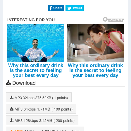
Răng Khôn (Remix House)
-
Orinn
Share
Tweet
Răng Khôn (Lofi Version)
-
Orinn
Cô Đơn Dành Cho Ai (Remix)
-
Lee Ken
Cô Đơn Dành Cho Ai (Remix House)
-
Lee Ken
Yêu Sắc Yếu (Remix House)
-
Orinn
Dũng Khí Để Yêu Em (Remix House)
-
Huy Vạc
Răng Khôn (Remix House)
-
Orinn
Download
MP3
32kbps
875.52KB
( 1 points)
MP3
64kbps
1.71MB
( 100 points)
MP3
128kbps
3.42MB
( 200 points)