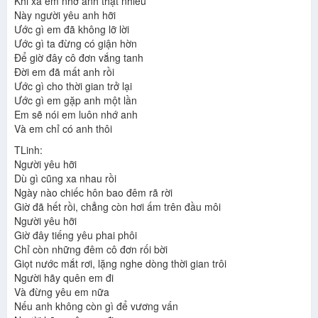
Khi xa em nhớ anh thật nhiều
Này người yêu anh hỡi
Ước gì em đã không lỡ lời
Ước gì ta đừng có giận hờn
Để giờ đây cô đơn vắng tanh
Đời em đã mất anh rồi
Ước gì cho thời gian trở lại
Ước gì em gặp anh một lần
Em sẽ nói em luôn nhớ anh
Và em chỉ có anh thôi
TLinh:
Người yêu hỡi
Dù gì cũng xa nhau rồi
Ngày nào chiếc hôn bao đêm rã rời
Giờ đã hết rồi, chẳng còn hơi ấm trên đầu môi
Người yêu hỡi
Giờ đây tiếng yêu phai phôi
Chỉ còn những đêm cô đơn rối bời
Giọt nước mắt rơi, lặng nghe dòng thời gian trôi
Người hãy quên em đi
Và đừng yêu em nữa
Nếu anh không còn gì để vương vấn