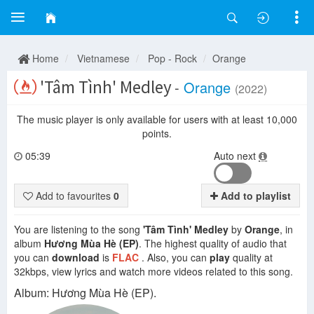
Home
Vietnamese
Pop - Rock
Orange
'Tâm Tình' Medley
-
Orange
(2022)
The music player is only available for users with at least 10,000
points.
05:39
Auto next
Add to favourites
0
Add to playlist
You are listening to the song
'Tâm Tình' Medley
by
Orange
, in
album
Hương Mùa Hè (EP)
. The highest quality of audio that
you can
download
is
FLAC
. Also, you can
play
quality at
32kbps, view lyrics and watch more videos related to this song.
Album: Hương Mùa Hè (EP).