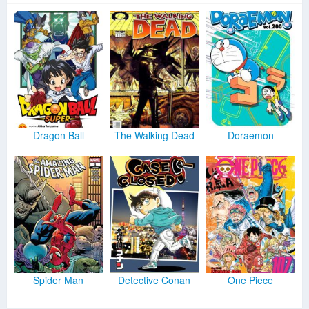
Dragon Ball
The Walking Dead
Doraemon
Spider Man
Detective Conan
One Piece