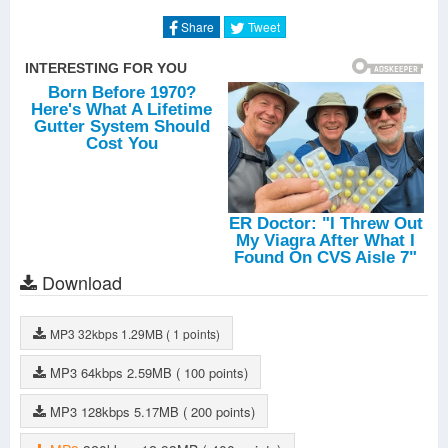
Khi Cô Đơn Em Nhớ Đến Ai
-
Grey D
vaicaunoicokhiennguoithaydoi (Acoustic)
-
Grey D
Share
Tweet
Tóc Ngắn
-
Orange
Thích Em Hơi Nhiều
-
Hoàng Dũng
Vào Hạ
-
Suni Hạ Linh
Download
MP3
32kbps
1.29MB
( 1 points)
MP3
64kbps
2.59MB
( 100 points)
MP3
128kbps
5.17MB
( 200 points)