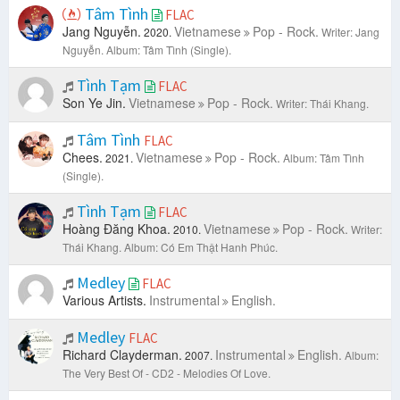
Tâm Tình
FLAC
Jang Nguyễn.
Vietnamese
Pop - Rock.
2020.
Writer: Jang
Nguyễn.
Album: Tâm Tình (Single).
Tình Tạm
FLAC
Son Ye Jin.
Vietnamese
Pop - Rock.
Writer: Thái Khang.
Tâm Tình
FLAC
Chees.
Vietnamese
Pop - Rock.
2021.
Album: Tâm Tình
(Single).
Tình Tạm
FLAC
Hoàng Đăng Khoa.
Vietnamese
Pop - Rock.
2010.
Writer:
Thái Khang.
Album: Có Em Thật Hanh Phúc.
Medley
FLAC
Various Artists.
Instrumental
English.
Medley
FLAC
Richard Clayderman.
Instrumental
English.
2007.
Album:
The Very Best Of - CD2 - Melodies Of Love.