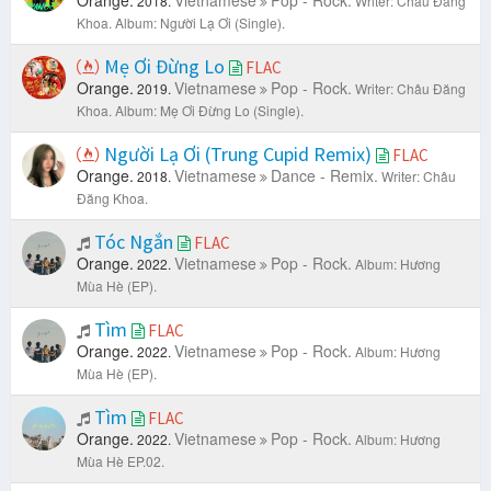
Orange.
Vietnamese
Pop - Rock.
2018.
Writer: Châu Đăng
Khoa.
Album: Người Lạ Ơi (Single).
Mẹ Ơi Đừng Lo
FLAC
Orange.
Vietnamese
Pop - Rock.
2019.
Writer: Châu Đăng
Khoa.
Album: Mẹ Ơi Đừng Lo (Single).
Người Lạ Ơi (Trung Cupid Remix)
FLAC
Orange.
Vietnamese
Dance - Remix.
2018.
Writer: Châu
Đăng Khoa.
Tóc Ngắn
FLAC
Orange.
Vietnamese
Pop - Rock.
2022.
Album: Hương
Mùa Hè (EP).
Tìm
FLAC
Orange.
Vietnamese
Pop - Rock.
2022.
Album: Hương
Mùa Hè (EP).
Tìm
FLAC
Orange.
Vietnamese
Pop - Rock.
2022.
Album: Hương
Mùa Hè EP.02.