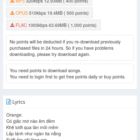
MP3
320kbps
12.93MB
( 400 points)
OPUS
510kbps
19.4MB
( 500 points)
FLAC
1000kbps
63.69MB
( 1,000 points)
No points will be deducted if you re-download previously
purchased files in 24 hours. So if you have problems
downloading, please try download again.
You need points to download songs.
You need to login first to get free points daily or buy points.
Lyrics
Orange:
Có giấc mơ nào êm đềm
Khẽ lướt qua làn môi mềm
Lấp lánh như ngàn tia nắng
Sưởi ấm cõi lòng em