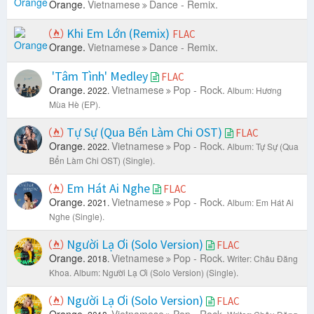
Orange.
Vietnamese
Dance - Remix.
Khi Em Lớn (Remix)
FLAC
Orange.
Vietnamese
Dance - Remix.
'Tâm Tình' Medley
FLAC
Orange.
Vietnamese
Pop - Rock.
2022.
Album: Hương
Mùa Hè (EP).
Tự Sự (Qua Bển Làm Chi OST)
FLAC
Orange.
Vietnamese
Pop - Rock.
2022.
Album: Tự Sự (Qua
Bển Làm Chi OST) (Single).
Em Hát Ai Nghe
FLAC
Orange.
Vietnamese
Pop - Rock.
2021.
Album: Em Hát Ai
Nghe (Single).
Người Lạ Ơi (Solo Version)
FLAC
Orange.
Vietnamese
Pop - Rock.
2018.
Writer: Châu Đăng
Khoa.
Album: Người Lạ Ơi (Solo Version) (Single).
Người Lạ Ơi (Solo Version)
FLAC