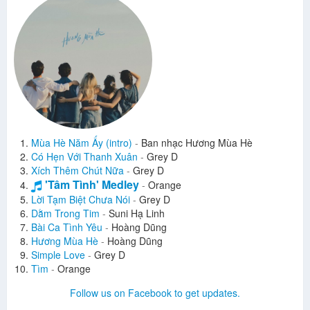
Mùa Hè Năm Ấy (intro)
-
Ban nhạc Hương Mùa Hè
Có Hẹn Với Thanh Xuân
-
Grey D
Xích Thêm Chút Nữa
-
Grey D
'Tâm Tình' Medley
-
Orange
Lời Tạm Biệt Chưa Nói
-
Grey D
Dằm Trong Tim
-
Suni Hạ Linh
Bài Ca Tình Yêu
-
Hoàng Dũng
Hương Mùa Hè
-
Hoàng Dũng
Simple Love
-
Grey D
Tìm
-
Orange
Tình Em Là Đại Dương
-
Grey D
Follow us on Facebook to get updates.
'Yêu Yêu Yêu' Mashup
-
JustaTee