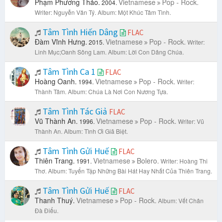
Phạm Phương Thảo.
Vietnamese
Pop - Rock.
2004.
Writer: Nguyễn Văn Tý.
Album: Một Khúc Tâm Tình.
Tâm Tình Hiến Dâng
FLAC
Đàm Vĩnh Hưng.
Vietnamese
Pop - Rock.
2015.
Writer:
Linh Mục;Oanh Sông Lam.
Album: Lời Con Dâng Chúa.
Tâm Tình Ca 1
FLAC
Hoàng Oanh.
Vietnamese
Pop - Rock.
1994.
Writer:
Thành Tâm.
Album: Chúa Là Nơi Con Nương Tựa.
Tâm Tình Tác Giả
FLAC
Vũ Thành An.
Vietnamese
Pop - Rock.
1996.
Writer: Vũ
Thành An.
Album: Tình Ơi Giã Biệt.
Tâm Tình Gửi Huế
FLAC
Thiên Trang.
Vietnamese
Bolero.
1991.
Writer: Hoàng Thi
Thơ.
Album: Tuyển Tập Những Bài Hát Hay Nhất Của Thiên Trang.
Tâm Tình Gửi Huế
FLAC
Thanh Thuý.
Vietnamese
Pop - Rock.
Album: Vết Chân
Đà Điểu.