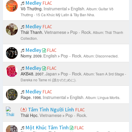
Medley
FLAC
Vô Thường.
Instrumental
English.
Album: Guitar Vô
Thường - 15 Ca Khúc Mỹ Latin & Tây Ban Nha.
Medley
FLAC
Thái Thanh.
Vietnamese
Pop - Rock.
Album: Thái Thanh
Collection.
Medley
FLAC
Nomy.
English
Pop - Rock.
2009.
Album: Disconnected.
Medley
FLAC
AKB48.
Japan
Pop - Rock.
2007.
Album: Team A 3rd Stage -
Dareka no Tame ni (誰かのために).
Medley
FLAC
Rage.
Instrumental
English.
1996.
Album: Lingua Mortis.
Tâm Tình Người Lính
FLAC
Thái Học.
Vietnamese
Pop - Rock.
Một Khúc Tâm Tình
FLAC