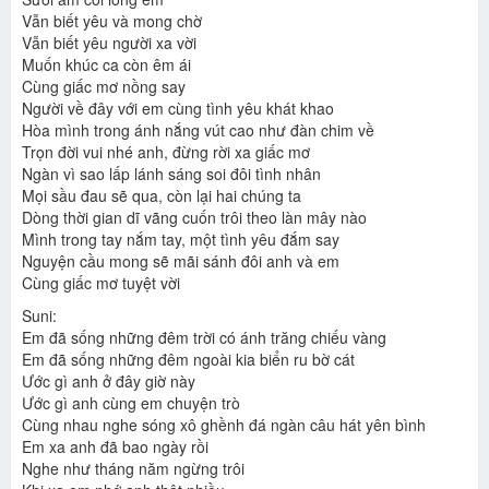
Vẫn biết yêu và mong chờ
Vẫn biết yêu người xa vời
Muốn khúc ca còn êm ái
Cùng giấc mơ nồng say
Người về đây với em cùng tình yêu khát khao
Hòa mình trong ánh nắng vút cao như đàn chim về
Trọn đời vui nhé anh, đừng rời xa giấc mơ
Ngàn vì sao lấp lánh sáng soi đôi tình nhân
Mọi sầu đau sẽ qua, còn lại hai chúng ta
Dòng thời gian dĩ vãng cuốn trôi theo làn mây nào
Mình trong tay nắm tay, một tình yêu đắm say
Nguyện cầu mong sẽ mãi sánh đôi anh và em
Cùng giấc mơ tuyệt vời
Suni:
Em đã sống những đêm trời có ánh trăng chiếu vàng
Em đã sống những đêm ngoài kia biển ru bờ cát
Ước gì anh ở đây giờ này
Ước gì anh cùng em chuyện trò
Cùng nhau nghe sóng xô ghềnh đá ngàn câu hát yên bình
Em xa anh đã bao ngày rồi
Nghe như tháng năm ngừng trôi