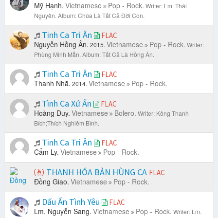
Mỹ Hạnh.
Vietnamese
Pop - Rock.
Writer: Lm. Thái
Nguyên.
Album: Chúa Là Tất Cả Đời Con.
Tinh Ca Tri Ân
FLAC
Nguyễn Hồng Ân.
Vietnamese
Pop - Rock.
2015.
Writer:
Phùng Minh Mẫn.
Album: Tất Cả Là Hồng Ân.
Tinh Ca Tri Ân
FLAC
Thanh Nhã.
Vietnamese
Pop - Rock.
2014.
Tình Ca Xứ Ấn
FLAC
Hoàng Duy.
Vietnamese
Bolero.
Writer: Kông Thanh
Bích;Thích Nghiêm Bình.
Tinh Ca Tri Ân
FLAC
Cẩm Ly.
Vietnamese
Pop - Rock.
THANH HÓA BẢN HÙNG CA
FLAC
Đồng Giao.
Vietnamese
Pop - Rock.
Dấu Ấn Tình Yêu
FLAC
Lm. Nguyễn Sang.
Vietnamese
Pop - Rock.
Writer: Lm.