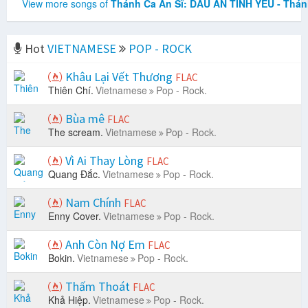
View more songs of
Thánh Ca Ẩn Sĩ: DẤU ẤN TÌNH YÊU - Thán
Hot
VIETNAMESE
POP - ROCK
Khâu Lại Vết Thương
FLAC
Thiên Chí.
Vietnamese
Pop - Rock.
Bùa mê
FLAC
The scream.
Vietnamese
Pop - Rock.
Vì Ai Thay Lòng
FLAC
Quang Đắc.
Vietnamese
Pop - Rock.
Nam Chính
FLAC
Enny Cover.
Vietnamese
Pop - Rock.
Anh Còn Nợ Em
FLAC
Bokin.
Vietnamese
Pop - Rock.
Thấm Thoát
FLAC
Khả Hiệp.
Vietnamese
Pop - Rock.