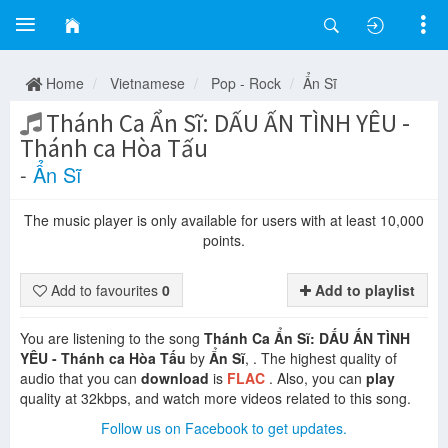
Home
Vietnamese
Pop - Rock
Ẩn Sĩ
Thánh Ca Ẩn Sĩ: DẤU ẤN TÌNH YÊU -
Thánh ca Hòa Tấu
-
Ẩn Sĩ
The music player is only available for users with at least 10,000
points.
Add to favourites
0
Add to playlist
You are listening to the song
Thánh Ca Ẩn Sĩ: DẤU ẤN TÌNH
YÊU - Thánh ca Hòa Tấu
by
Ẩn Sĩ
, . The highest quality of
audio that you can
download
is
FLAC
. Also, you can
play
quality at 32kbps, and watch more videos related to this song.
Follow us on Facebook to get updates.