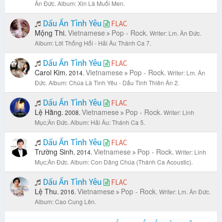
Ân Đức.
Album: Xin Là Muối Men.
Dấu Ấn Tình Yêu
FLAC
Mộng Thi.
Vietnamese
Pop - Rock.
Writer: Lm. Ân Đức.
Album: Lời Thống Hối - Hải Âu Thánh Ca 7.
Dấu Ấn Tình Yêu
FLAC
Carol Kim.
Vietnamese
Pop - Rock.
2014.
Writer: Lm. Ân
Đức.
Album: Chúa Là Tình Yêu - Dấu Tình Thiên Ân 2.
Dấu Ấn Tình Yêu
FLAC
Lệ Hằng.
Vietnamese
Pop - Rock.
2008.
Writer: Linh
Mục;Ân Đức.
Album: Hải Âu: Thánh Ca 5.
Dấu Ấn Tình Yêu
FLAC
Trường Sinh.
Vietnamese
Pop - Rock.
2014.
Writer: Linh
Mục;Ân Đức.
Album: Con Dâng Chúa (Thánh Ca Acoustic).
Dấu Ấn Tình Yêu
FLAC
Lệ Thu.
Vietnamese
Pop - Rock.
2016.
Writer: Lm. Ân Đức.
Album: Cao Cung Lên.