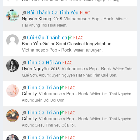
Bài Thánh Ca Tình Yêu
FLAC
Nguyên Khang.
Vietnamese
Pop - Rock.
2015.
Album:
Hai Khung Trời Hoài Niệm.
Cúi Đầu-Thánh ca
FLAC
Bạch Yến-Guitar Semi Classical tongvietphuc.
Vietnamese
Pop - Rock.
Writer: Từ Duyên.
Tình Ca Hội An
FLAC
Uyên Nguyên.
Vietnamese
Pop - Rock.
2015.
Writer: Trần
Quế Sơn.
Album: Uyên Nguyên Hát Nhạc Trần Quế Sơn.
Tinh Ca Tri Ân
FLAC
Cẩm Ly.
Vietnamese
Pop - Rock.
Writer: Lm. Thái Nguyên.
Album: Biến Đổi Đời Con.
Tinh Ca Tri Ân
FLAC
Cẩm Ly.
Vietnamese
Pop - Rock.
Writer: Lm. Thái Nguyên.
Album: Giêsu Tình Yêu Của Tôi.
Tinh Ca Tri Ân
FLAC