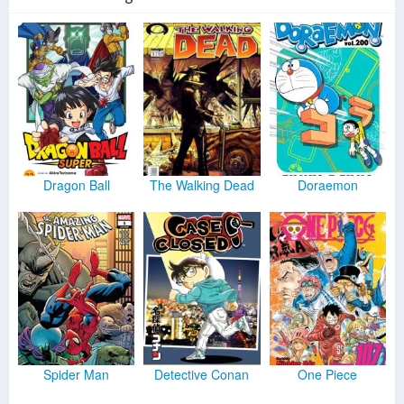
Dragon Ball
The Walking Dead
Doraemon
Spider Man
Detective Conan
One Piece