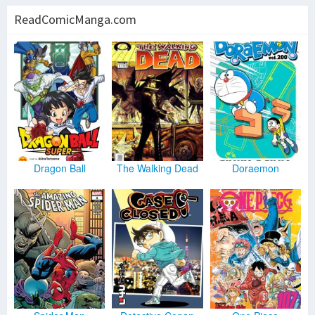
ReadComicManga.com
Dragon Ball
The Walking Dead
Doraemon