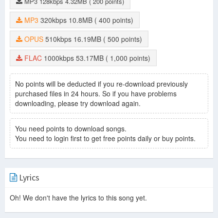
MP3
128kbps
4.32MB
( 200 points)
MP3
320kbps
10.8MB
( 400 points)
OPUS
510kbps
16.19MB
( 500 points)
FLAC
1000kbps
53.17MB
( 1,000 points)
No points will be deducted if you re-download previously
purchased files in 24 hours. So if you have problems
downloading, please try download again.
You need points to download songs.
You need to login first to get free points daily or buy points.
Lyrics
Oh! We don't have the lyrics to this song yet.