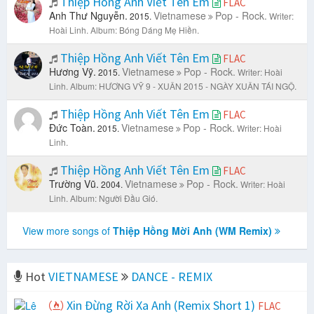
Thiệp Hồng Anh Viết Tên Em
FLAC
Anh Thư Nguyễn.
Vietnamese
Pop - Rock.
2015.
Writer:
Hoài Linh.
Album: Bóng Dáng Mẹ Hiền.
Thiệp Hồng Anh Viết Tên Em
FLAC
Hương Vỹ.
Vietnamese
Pop - Rock.
2015.
Writer: Hoài
Linh.
Album: HƯƠNG VỸ 9 - XUÂN 2015 - NGÀY XUÂN TÁI NGỘ.
Thiệp Hồng Anh Viết Tên Em
FLAC
Đức Toàn.
Vietnamese
Pop - Rock.
2015.
Writer: Hoài
Linh.
Thiệp Hồng Anh Viết Tên Em
FLAC
Trường Vũ.
Vietnamese
Pop - Rock.
2004.
Writer: Hoài
Linh.
Album: Người Đầu Gió.
View more songs of
Thiệp Hồng Mời Anh (WM Remix)
Hot
VIETNAMESE
DANCE - REMIX
Xin Đừng Rời Xa Anh (Remix Short 1)
FLAC