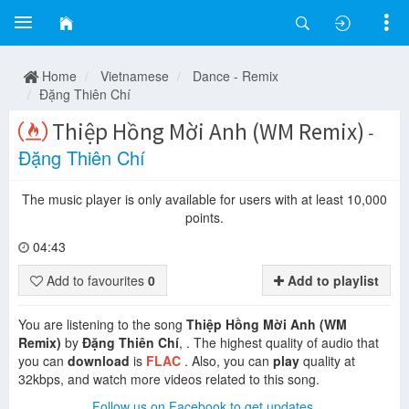
Home
Vietnamese
Dance - Remix
Đặng Thiên Chí
Thiệp Hồng Mời Anh (WM Remix)
-
Đặng Thiên Chí
The music player is only available for users with at least 10,000
points.
04:43
Add to favourites
0
Add to playlist
You are listening to the song
Thiệp Hồng Mời Anh (WM
Remix)
by
Đặng Thiên Chí
, . The highest quality of audio that
you can
download
is
FLAC
. Also, you can
play
quality at
32kbps, and watch more videos related to this song.
Follow us on Facebook to get updates.