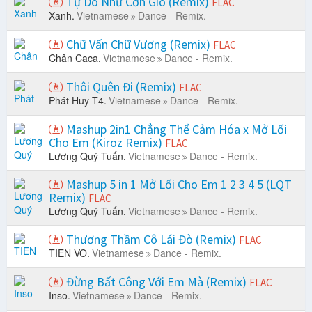
Tự Do Như Cơn Gió (Remix)
FLAC
Xanh.
Vietnamese
Dance - Remix.
Chữ Vấn Chữ Vương (Remix)
FLAC
Chân Caca.
Vietnamese
Dance - Remix.
Thôi Quên Đi (Remix)
FLAC
Phát Huy T4.
Vietnamese
Dance - Remix.
Mashup 2in1 Chẳng Thể Cảm Hóa x Mở Lối
Cho Em (Kiroz Remix)
FLAC
Lương Quý Tuấn.
Vietnamese
Dance - Remix.
Mashup 5 in 1 Mở Lối Cho Em 1 2 3 4 5 (LQT
Remix)
FLAC
Lương Quý Tuấn.
Vietnamese
Dance - Remix.
Thương Thầm Cô Lái Đò (Remix)
FLAC
TIEN VO.
Vietnamese
Dance - Remix.
Đừng Bất Công Với Em Mà (Remix)
FLAC
Inso.
Vietnamese
Dance - Remix.