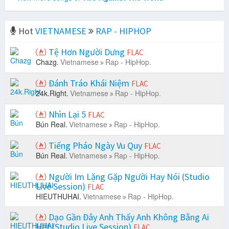
Hot
VIETNAMESE
RAP - HIPHOP
Tệ Hơn Người Dưng
FLAC
Chazg.
Vietnamese
Rap - HipHop.
Đánh Tráo Khái Niệm
FLAC
24k.Right.
Vietnamese
Rap - HipHop.
Nhìn Lại 5
FLAC
Bún Real.
Vietnamese
Rap - HipHop.
Tiếng Pháo Ngày Vu Quy
FLAC
Bún Real.
Vietnamese
Rap - HipHop.
Người Im Lặng Gặp Người Hay Nói (Studio
Live Session)
FLAC
HIEUTHUHAI.
Vietnamese
Rap - HipHop.
Dạo Gần Đây Anh Thấy Anh Không Bằng Ai
Hết (Studio Live Session)
FLAC