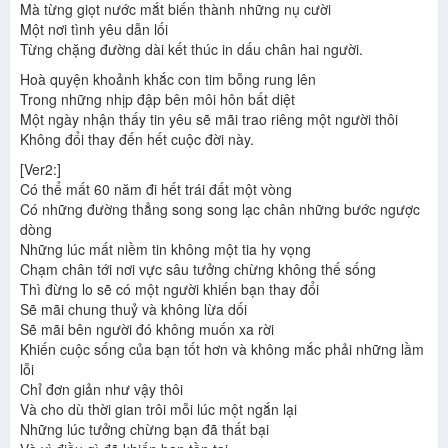
Mà từng giọt nước mắt biến thành những nụ cười
Một nơi tình yêu dẫn lối
Từng chặng đường dài kết thúc in dấu chân hai người.
Hoà quyện khoảnh khắc con tim bỗng rung lên
Trong những nhịp đập bên môi hôn bất diệt
Một ngày nhận thấy tin yêu sẽ mãi trao riêng một người thôi
Không đổi thay đến hết cuộc đời này.
[Ver2:]
Có thể mất 60 năm đi hết trái đất một vòng
Có những đường thẳng song song lạc chân những bước ngược
dòng
Những lúc mất niềm tin không một tia hy vọng
Chạm chân tới nơi vực sâu tưởng chừng không thế sống
Thì đừng lo sẽ có một người khiến bạn thay đổi
Sẽ mãi chung thuỷ và không lừa dối
Sẽ mãi bên người đó không muốn xa rời
Khiến cuộc sống của bạn tốt hơn và không mắc phải những lầm
lỗi
Chỉ đơn giản như vậy thôi
Và cho dù thời gian trôi mỗi lúc một ngắn lại
Những lúc tưởng chừng bạn đã thất bại