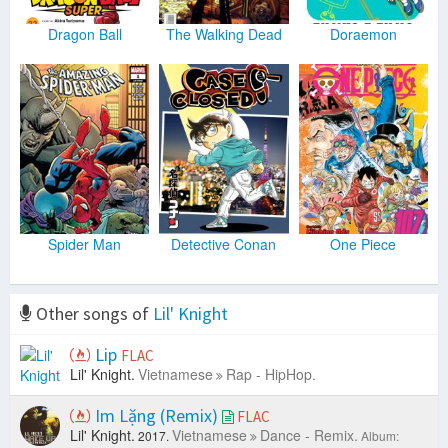
Dragon Ball
The Walking Dead
Doraemon
Spider Man
Detective Conan
One Piece
Other songs of
Lil' Knight
Lip
FLAC
Lil' Knight.
Vietnamese
Rap - HipHop.
Im Lặng (Remix)
FLAC
Lil' Knight.
Vietnamese
Dance - Remix.
2017.
Album: