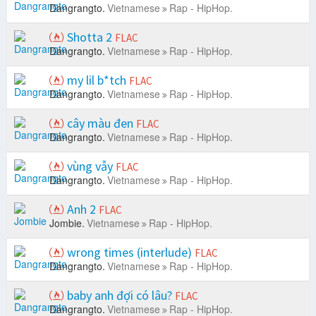
Dangrangto.
Vietnamese
Rap - HipHop.
Shotta 2
FLAC
Dangrangto.
Vietnamese
Rap - HipHop.
my lil b*tch
FLAC
Dangrangto.
Vietnamese
Rap - HipHop.
cây màu đen
FLAC
Dangrangto.
Vietnamese
Rap - HipHop.
vùng vẫy
FLAC
Dangrangto.
Vietnamese
Rap - HipHop.
Anh 2
FLAC
Jombie.
Vietnamese
Rap - HipHop.
wrong times (interlude)
FLAC
Dangrangto.
Vietnamese
Rap - HipHop.
baby anh đợi có lâu?
FLAC
Dangrangto.
Vietnamese
Rap - HipHop.