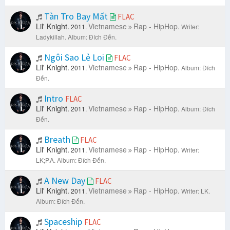
Tàn Tro Bay Mất
FLAC
Lil' Knight.
Vietnamese
Rap - HipHop.
2011.
Writer:
Ladykillah.
Album: Đích Đến.
Ngôi Sao Lẻ Loi
FLAC
Lil' Knight.
Vietnamese
Rap - HipHop.
2011.
Album: Đích
Đến.
Intro
FLAC
Lil' Knight.
Vietnamese
Rap - HipHop.
2011.
Album: Đích
Đến.
Breath
FLAC
Lil' Knight.
Vietnamese
Rap - HipHop.
2011.
Writer:
LK;P.A.
Album: Đích Đến.
A New Day
FLAC
Lil' Knight.
Vietnamese
Rap - HipHop.
2011.
Writer: LK.
Album: Đích Đến.
Spaceship
FLAC