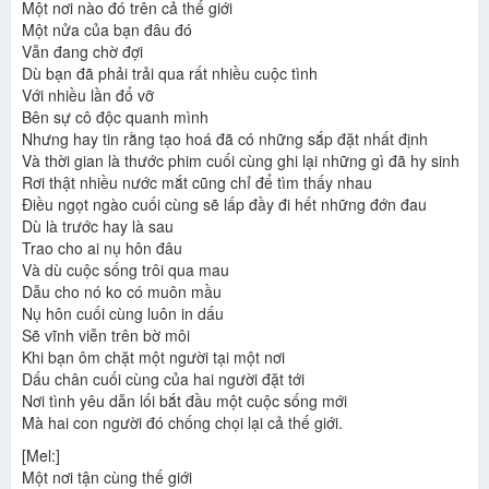
Một nơi nào đó trên cả thế giới
Một nửa của bạn đâu đó
Vẫn đang chờ đợi
Dù bạn đã phải trải qua rất nhiều cuộc tình
Với nhiều lần đổ vỡ
Bên sự cô độc quanh mình
Nhưng hay tin rằng tạo hoá đã có những sắp đặt nhất định
Và thời gian là thước phim cuối cùng ghi lại những gì đã hy sinh
Rơi thật nhiều nước mắt cũng chỉ để tìm thấy nhau
Điều ngọt ngào cuối cùng sẽ lấp đầy đi hết những đớn đau
Dù là trước hay là sau
Trao cho ai nụ hôn đâu
Và dù cuộc sống trôi qua mau
Dẫu cho nó ko có muôn mầu
Nụ hôn cuối cùng luôn in dấu
Sẽ vĩnh viễn trên bờ môi
Khi bạn ôm chặt một người tại một nơi
Dấu chân cuối cùng của hai người đặt tới
Nơi tình yêu dẫn lối bắt đầu một cuộc sống mới
Mà hai con người đó chống chọi lại cả thế giới.
[Mel:]
Một nơi tận cùng thế giới