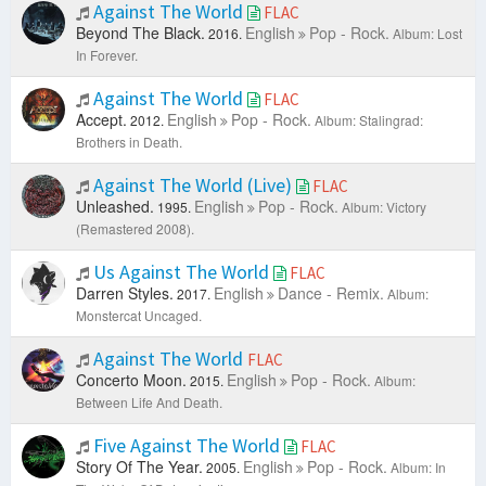
Against The World
FLAC
Beyond The Black.
English
Pop - Rock.
2016.
Album: Lost
In Forever.
Against The World
FLAC
Accept.
English
Pop - Rock.
2012.
Album: Stalingrad:
Brothers in Death.
Against The World (Live)
FLAC
Unleashed.
English
Pop - Rock.
1995.
Album: Victory
(Remastered 2008).
Us Against The World
FLAC
Darren Styles.
English
Dance - Remix.
2017.
Album:
Monstercat Uncaged.
Against The World
FLAC
Concerto Moon.
English
Pop - Rock.
2015.
Album:
Between Life And Death.
Five Against The World
FLAC
Story Of The Year.
English
Pop - Rock.
2005.
Album: In