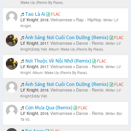
Wake Up (Remix By Race).
Tao Là Ai
FLAC
Lil' Knight.
Vietnamese
Rap - HipHop.
2018.
Writer: Lil'
Knight.
Ánh Sáng Nơi Cuối Con Đường (Remix)
FLAC
Lil' Knight.
Vietnamese
Dance - Remix.
2017.
Writer: Lil'
Knight;Eddy Việt.
Album: Wake Up (Remix By Race).
Nơi Thuộc Về Nỗi Nhớ (Remix)
FLAC
Lil' Knight.
Vietnamese
Dance - Remix.
2017.
Writer: Lil'
Knight.
Album: Wake Up (Remix By Race).
Ánh Sáng Nơi Cuối Con Đường (Remix)
FLAC
Lil' Knight.
Vietnamese
Dance - Remix.
2016.
Writer: Lil'
Knight;Eddy Việt.
Cơn Mưa Qua (Remix)
FLAC
Lil' Knight.
Vietnamese
Dance - Remix.
2016.
Writer: Bùi
Tá Vũ.
Far Away