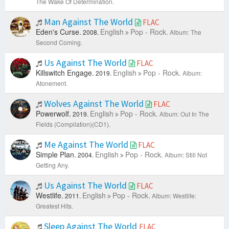
The Wake Of Determination.
Man Against The World
FLAC
Eden's Curse.
English
Pop - Rock.
2008.
Album: The
Second Coming.
Us Against The World
FLAC
Killswitch Engage.
English
Pop - Rock.
2019.
Album:
Atonement.
Wolves Against The World
FLAC
Powerwolf.
English
Pop - Rock.
2019.
Album: Out In The
Fields (Compilation)(CD1).
Me Against The World
FLAC
Simple Plan.
English
Pop - Rock.
2004.
Album: Still Not
Getting Any.
Us Against The World
FLAC
Westlife.
English
Pop - Rock.
2011.
Album: Westlife:
Greatest Hits.
Sleep Against The World
FLAC