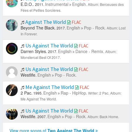
E.D.O..
Instrumental
English.
2011.
Album: Berceuses des
Fées et Petites Sorcières.
Against The World
FLAC
Beyond The Black.
English
Pop - Rock.
2017.
Album: Lost
In Forever.
Us Against The World
FLAC
Darren Styles.
English
Dance - Remix.
2017.
Album:
Monstercat Best Of 2017.
Us Against The World
FLAC
Westlife.
English
Pop - Rock.
Me Against The World
FLAC
2 Pac.
English
Rap - HipHop.
1995.
Writer: 2 Pac.
Album:
Me Against The World.
Us Against The World
FLAC
Westlife.
English
Pop - Rock.
2007.
Album: Back Home.
View more songs of
Two Against The World