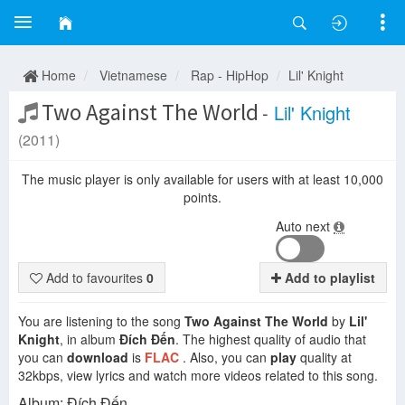
Home
Vietnamese
Rap - HipHop
Lil' Knight
Two Against The World
-
Lil' Knight
(2011)
The music player is only available for users with at least 10,000
points.
Auto next
Add to favourites
0
Add to playlist
You are listening to the song
Two Against The World
by
Lil'
Knight
, in album
Đích Đến
. The highest quality of audio that
you can
download
is
FLAC
. Also, you can
play
quality at
32kbps, view lyrics and watch more videos related to this song.
Album: Đích Đến.