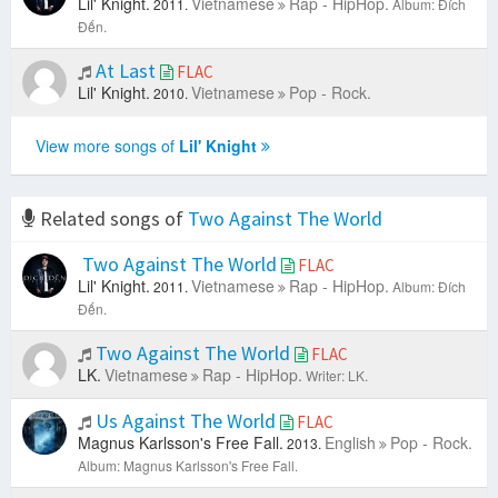
Lil' Knight.
Vietnamese
Rap - HipHop.
2011.
Album: Đích
Đến.
At Last
FLAC
Lil' Knight.
Vietnamese
Pop - Rock.
2010.
View more songs of
Lil' Knight
Related songs of
Two Against The World
Two Against The World
FLAC
Lil' Knight.
Vietnamese
Rap - HipHop.
2011.
Album: Đích
Đến.
Two Against The World
FLAC
LK.
Vietnamese
Rap - HipHop.
Writer: LK.
Us Against The World
FLAC
Magnus Karlsson's Free Fall.
English
Pop - Rock.
2013.
Album: Magnus Karlsson's Free Fall.