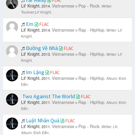
FLAC
Lil' Knight.
Vietnamese
Pop - Rock.
2014.
Writer:
Touliver;Lil' Knight.
Em
FLAC
Lil' Knight.
Vietnamese
Rap - HipHop.
2014.
Writer: Lil'
Knight.
Đường Về Nhà
FLAC
Lil' Knight.
Vietnamese
Rap - HipHop.
2013.
Writer: Lil'
Knight.
Im Lặng
FLAC
Lil' Knight.
Vietnamese
Rap - HipHop.
2011.
Album: Đích
Đến.
Two Against The World
FLAC
Lil' Knight.
Vietnamese
Rap - HipHop.
2011.
Album: Đích
Đến.
Luật Nhân Quả
FLAC
Lil' Knight.
Vietnamese
Pop - Rock.
2011.
Writer: LK.
Album: Đích Đến.