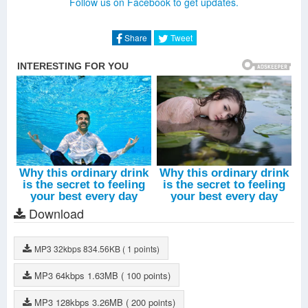
Follow us on Facebook to get updates.
Ngôi Sao Lẻ Loi
-
Lil' Knight
Spaceship
-
Lil' Knight
Share
Tweet
Download
MP3
32kbps
834.56KB
( 1 points)
MP3
64kbps
1.63MB
( 100 points)
MP3
128kbps
3.26MB
( 200 points)