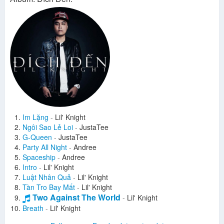
Im Lặng
-
Lil' Knight
Ngôi Sao Lẻ Loi
-
JustaTee
G-Queen
-
JustaTee
Party All Night
-
Andree
Spaceship
-
Andree
Intro
-
Lil' Knight
Luật Nhân Quả
-
Lil' Knight
Tàn Tro Bay Mất
-
Lil' Knight
Two Against The World
-
Lil' Knight
Breath
-
Lil' Knight
A New Day
-
Lil' Knight