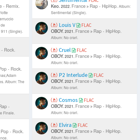
FLAC
 - Remix.
Keo.
France
Rap - HipHop.
2022.
Album:
lotte
Sentimental (Single).
erruccio
Louis V
 de
FLAC
OBOY.
France
Rap - HipHop.
 911 (Single).
2021.
Album: No crari.
Cruel
 - Rock.
FLAC
OBOY.
France
Rap - HipHop.
2021.
Album: No crari.
Pop - Rock.
P2 Interlude
FLAC
omas;Adam
OBOY.
France
Rap - HipHop.
2021.
es.
Album: The
Album: No crari.
Cosmos
FLAC
OBOY.
France
Rap - HipHop.
Rap -
2021.
Album: No crari.
e Finale.
Elvira
FLAC
OBOY.
France
Rap - HipHop.
Pop - Rock.
2021.
Album: No crari.
ence.