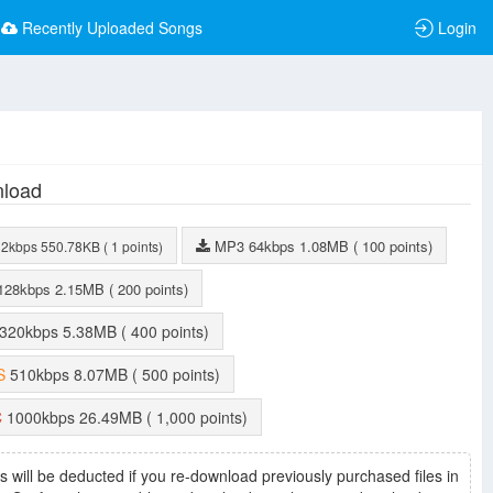
Recently Uploaded Songs
Login
load
MP3
64kbps
1.08MB
( 100 points)
32kbps
550.78KB
( 1 points)
128kbps
2.15MB
( 200 points)
320kbps
5.38MB
( 400 points)
S
510kbps
8.07MB
( 500 points)
C
1000kbps
26.49MB
( 1,000 points)
s will be deducted if you re-download previously purchased files in