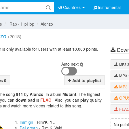
Countries
Instrumental
e
Rap - HipHop
Alonzo
nzo
(2018)
Down
is only available for users with at least 10,000 points.
Auto next
MP3
MP3
tes
0
Add to playlist
MP3
 the song
911
by
Alonzo
, in album
Mutant
. The highest
OPU
t you can
download
is
FLAC
. Also, you can
play
quality
cs and watch more videos related to this song.
FLA
Immigri
-
Rim'K, YL
No point
DeLorean
-
Rim'K, Vald