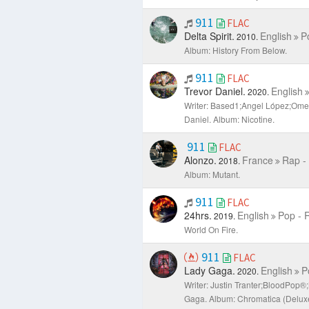
911
FLAC
Delta Spirit.
English
P
2010.
Album: History From Below.
911
FLAC
Trevor Daniel.
English
2020.
Writer: Based1;Angel López;Omer
Daniel.
Album: Nicotine.
911
FLAC
Alonzo.
France
Rap -
2018.
Album: Mutant.
911
FLAC
24hrs.
English
Pop - 
2019.
World On Fire.
911
FLAC
Lady Gaga.
English
P
2020.
Writer: Justin Tranter;BloodPop
Gaga.
Album: Chromatica (Deluxe