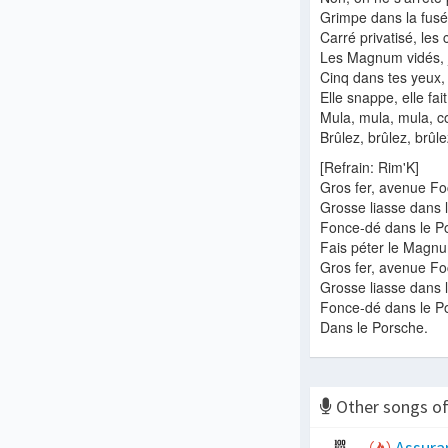
Grimpe dans la fusé
Carré privatisé, les 
Les Magnum vidés, j
Cinq dans tes yeux
Elle snappe, elle fai
Mula, mula, mula, 
Brûlez, brûlez, brûle
[Refrain: Rim'K]
Gros fer, avenue F
Grosse liasse dans 
Fonce-dé dans le P
Fais péter le Magn
Gros fer, avenue F
Grosse liasse dans 
Fonce-dé dans le P
Dans le Porsche.
Other songs o
Assura