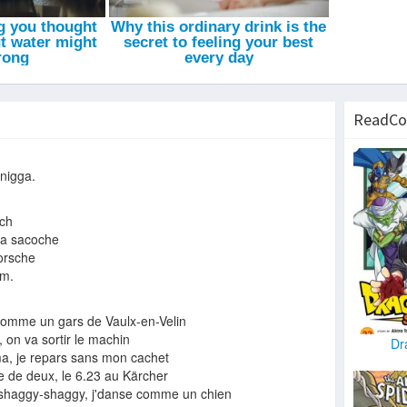
ReadCo
nigga.
och
la sacoche
orsche
um.
 comme un gars de Vaulx-en-Velin
 on va sortir le machin
Dr
ama, je repars sans mon cachet
e de deux, le 6.23 au Kärcher
shaggy-shaggy, j'danse comme un chien