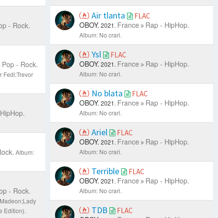
Air tlanta
FLAC
OBOY.
France
Rap - HipHop.
op - Rock.
2021.
Album: No crari.
Ysl
FLAC
OBOY.
France
Rap - HipHop.
Pop - Rock.
2021.
Album: No crari.
 Fedi;Trevor
No blata
FLAC
OBOY.
France
Rap - HipHop.
2021.
 HipHop.
Album: No crari.
Ariel
FLAC
OBOY.
France
Rap - HipHop.
2021.
Rock.
Album: No crari.
Album:
Terrible
FLAC
OBOY.
France
Rap - HipHop.
2021.
op - Rock.
Album: No crari.
®;Madeon;Lady
TDB
FLAC
 Edition).