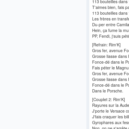
113 bouteilles dans 
T'aimes bien, fais p
113 bouteilles dans 
Les frères en transf
Du-per entre Camila 
Hein, ça fume la mu
PP, Fendi, j'suis pét
[Refrain: Rim'K]
Gros fer, avenue F
Grosse liasse dans 
Fonce-dé dans le P
Fais péter le Magn
Gros fer, avenue F
Grosse liasse dans 
Fonce-dé dans le P
Dans le Porsche.
[Couplet 2: Rim'K]
Rayures sur la Aude
J'porte le Versace 
J'fais craquer les bil
Gyrophares aux fess
Non, on ne s'arrête