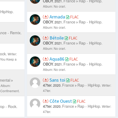
OBOY.
France
Rap - HipHop.
2021.
Album: No crari.
 HipHop.
Armada
FLAC
OBOY.
France
Rap - HipHop.
2021.
Album: No crari.
nce - Remix.
Bétoile
FLAC
OBOY.
France
Rap - HipHop.
2021.
Album: No crari.
ock.
Writer:
Aqua86
FLAC
 You Keep a
OBOY.
France
Rap - HipHop.
2021.
Album: No crari.
Sans toi
mental
FLAC
47ter.
France
Rap - HipHop.
2020.
Writer:
Album:
47ter.
l Confinement.
Côte Ouest
FLAC
47ter.
France
Rap - HipHop.
op - Rock.
2020.
Writer:
47ter.