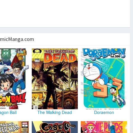
micManga.com
agon Ball
The Walking Dead
Doraemon