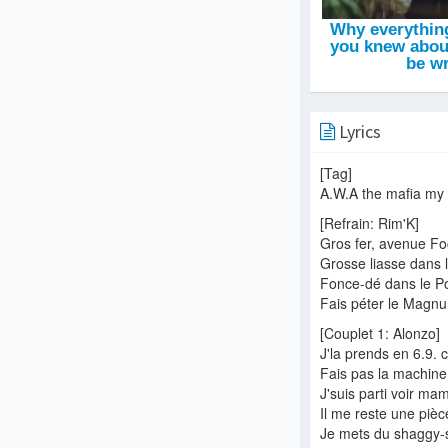
Lyrics
[Tag]
A.W.A the mafia my 
[Refrain: Rim'K]
Gros fer, avenue F
Grosse liasse dans 
Fonce-dé dans le P
Fais péter le Magn
[Couplet 1: Alonzo]
J'la prends en 6.9.
Fais pas la machine,
J'suis parti voir m
Il me reste une pièc
Je mets du shaggy-