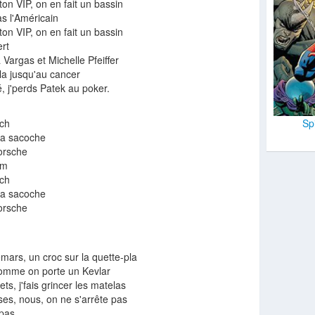
ton VIP, on en fait un bassin
as l'Américain
ton VIP, on en fait un bassin
ert
Vargas et Michelle Pfeiffer
la jusqu'au cancer
é, j'perds Patek au poker.
Sp
och
la sacoche
orsche
um
och
la sacoche
orsche
mars, un croc sur la quette-pla
comme on porte un Kevlar
lets, j'fais grincer les matelas
es, nous, on ne s'arrête pas
 pas