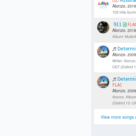
Alonzo.
2019
100 Hits Sum
911
FLA
Alonzo.
2018
Album: Mutant
Determ
Alonzo.
2009
Writer: Alonzo
OST (District 
Determi
FLAC
Alonzo.
2009
Alonzo.
Album
(District 13: 
View more songs 