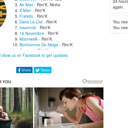
24 hours
Air Max
-
Rim'K, Ninho
again.
X-Men
-
Rim'K
Fratello
-
Rim'K
Dans Le Ciel
-
Rim'K
You nee
Insomnie
-
Rim'K
You need 
16 Novembre
-
Rim'K
Moonwalk
-
Rim'K
Bonhomme De Neige
-
Rim'K
Carmen
-
Rim'K
Follow us on Facebook to get updates.
Drugstore
-
Rim'K
Hall 13
-
Rim'K, AP
Cruel
-
Rim'K
Share
Tweet
En Noir & Blanc
-
Rim'K
911
-
Alonzo