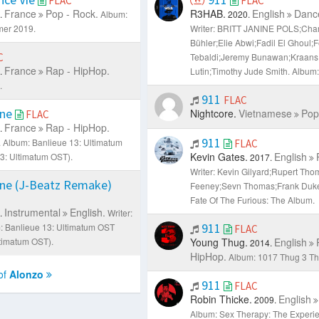
FLAC
FLAC
France
Pop - Rock.
R3HAB.
English
Dance
.
Album:
2020.
mer 2019.
Writer: BRITT JANINE POLS;Char
Bühler;Elie Abwi;Fadil El Ghoul;F
C
Tebaldi;Jeremy Bunawan;Kraans
France
Rap - HipHop.
.
Lutin;Timothy Jude Smith.
Album:
.
911
FLAC
ine
Nightcore.
Vietnamese
Pop
FLAC
France
Rap - HipHop.
.
911
.
Album: Banlieue 13: Ultimatum
FLAC
Kevin Gates.
English
13: Ultimatum OST).
2017.
Writer: Kevin Gilyard;Rupert Th
ne (J-Beatz Remake)
Feeney;Sevn Thomas;Frank Duk
Fate Of The Furious: The Album.
Instrumental
English.
.
Writer:
911
: Banlieue 13: Ultimatum OST
FLAC
Ultimatum OST).
Young Thug.
English
2014.
HipHop.
Album: 1017 Thug 3 Th
of
Alonzo
911
FLAC
Robin Thicke.
English
2009.
Album: Sex Therapy: The Experi