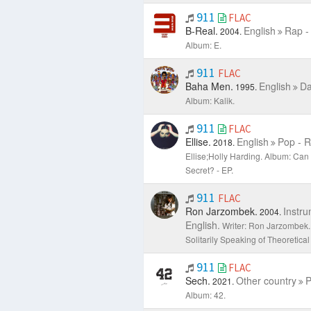
911
FLAC
B-Real.
English
Rap -
2004.
Album: E.
911
FLAC
Baha Men.
English
Da
1995.
Album: Kalik.
911
FLAC
Ellise.
English
Pop - R
2018.
Ellise;Holly Harding.
Album: Can
Secret? - EP.
911
FLAC
Ron Jarzombek.
Instru
2004.
English.
Writer: Ron Jarzombek.
Solitarily Speaking of Theoretica
911
FLAC
Sech.
Other country
P
2021.
Album: 42.