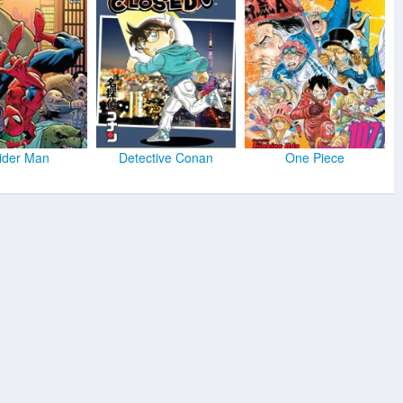
ider Man
Detective Conan
One Piece