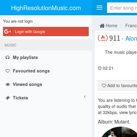
HighResolutionMusic.com
You are not login
Home
Franc
Login with Google
911
-
Alo
MUSIC
The music player 
My playlists
02:21
Favourited songs
Viewed songs
Add to favouri
Tickets
You are listening to
quality of audio tha
at 32kbps, view lyri
Album: Mutant.