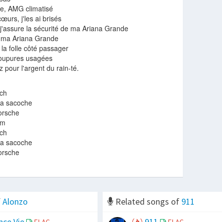
e, AMG climatisé
cœurs, j'les ai brisés
'assure la sécurité de ma Ariana Grande
, ma Ariana Grande
t la folle côté passager
coupures usagées
z pour l'argent du rain-té.
och
la sacoche
orsche
um
och
la sacoche
orsche
f
Alonzo
Related songs of
911
nce Vie
911