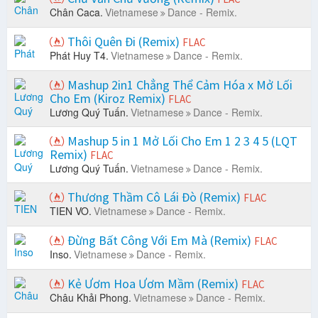
Chân Caca.
Vietnamese
Dance - Remix.
Thôi Quên Đi (Remix)
FLAC
Phát Huy T4.
Vietnamese
Dance - Remix.
Mashup 2in1 Chẳng Thể Cảm Hóa x Mở Lối
Cho Em (Kiroz Remix)
FLAC
Lương Quý Tuấn.
Vietnamese
Dance - Remix.
Mashup 5 in 1 Mở Lối Cho Em 1 2 3 4 5 (LQT
Remix)
FLAC
Lương Quý Tuấn.
Vietnamese
Dance - Remix.
Thương Thầm Cô Lái Đò (Remix)
FLAC
TIEN VO.
Vietnamese
Dance - Remix.
Đừng Bất Công Với Em Mà (Remix)
FLAC
Inso.
Vietnamese
Dance - Remix.
Kẻ Ươm Hoa Ươm Mầm (Remix)
FLAC
Châu Khải Phong.
Vietnamese
Dance - Remix.