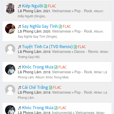
Kiếp Người
FLAC
Lã Phong Lâm.
Vietnamese
Pop - Rock.
2021.
Album:
Kiếp Người (Single).
Say Nghĩa Say Tình
FLAC
Lã Phong Lâm.
Vietnamese
Pop - Rock.
2020.
Album:
Say Nghĩa Say Tình (Single).
Tuyệt Tình Ca (TVD Remix)
FLAC
Lã Phong Lâm.
Vietnamese
Dance - Remix.
2019.
Writer:
Trương Quý Hải.
Khóc Trong Mưa
FLAC
Lã Phong Lâm.
Vietnamese
Pop - Rock.
2018.
Writer: Lã
Phong Lâm.
Album: Khóc Trong Mưa.
Cái Chế Trắng
FLAC
Lã Phong Lâm.
Vietnamese
Pop - Rock.
2018.
Writer: Lã
Phong Lâm.
Khóc Trong Mưa
FLAC
Lã Phong Lâm.
Instrumental
Vietnamese.
2018.
Writer: