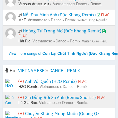
Various Artists.
Vietnamese
Dance - Remix.
2017.
Nỗi Đau Mình Anh (Đức Khang Remix)
FLAC
Mr.T.
Vietnamese
Dance - Remix.
Writer: Hùng Nguyễn.
Hoàng Tử Trong Mơ (Đức Khang Remix)
FLAC
Hải Rio.
Vietnamese
Dance - Remix.
Writer: Giao Tiên.
View more songs of
Còn Lại Chút Tình Người (Đức Khang Rem
Hot
VIETNAMESE
DANCE - REMIX
Anh Vội Quên (H2O Remix)
FLAC
H2O Remix.
Vietnamese
Dance - Remix.
Xin Đừng Rời Xa Anh (Remix Short 1)
FLAC
Lê Gia Bảo.
Vietnamese
Dance - Remix.
Chuyện Không Mong Muốn (Quang Qz