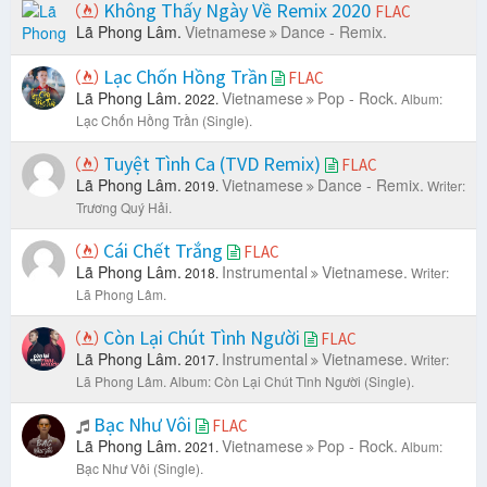
Không Thấy Ngày Về Remix 2020
FLAC
Lã Phong Lâm.
Vietnamese
Dance - Remix.
Lạc Chốn Hồng Trần
FLAC
Lã Phong Lâm.
Vietnamese
Pop - Rock.
2022.
Album:
Lạc Chốn Hồng Trần (Single).
Tuyệt Tình Ca (TVD Remix)
FLAC
Lã Phong Lâm.
Vietnamese
Dance - Remix.
2019.
Writer:
Trương Quý Hải.
Cái Chết Trắng
FLAC
Lã Phong Lâm.
Instrumental
Vietnamese.
2018.
Writer:
Lã Phong Lâm.
Còn Lại Chút Tình Người
FLAC
Lã Phong Lâm.
Instrumental
Vietnamese.
2017.
Writer:
Lã Phong Lâm.
Album: Còn Lại Chút Tình Người (Single).
Bạc Như Vôi
FLAC
Lã Phong Lâm.
Vietnamese
Pop - Rock.
2021.
Album:
Bạc Như Vôi (Single).