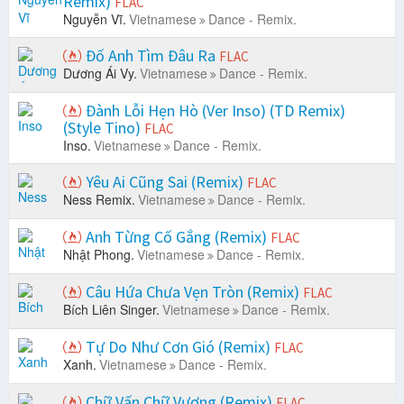
Remix)
FLAC
Nguyễn Vĩ.
Vietnamese
Dance - Remix.
Đố Anh Tìm Đâu Ra
FLAC
Dương Ái Vy.
Vietnamese
Dance - Remix.
Đành Lỗi Hẹn Hò (Ver Inso) (TD Remix)
(Style Tino)
FLAC
Inso.
Vietnamese
Dance - Remix.
Yêu Ai Cũng Sai (Remix)
FLAC
Ness Remix.
Vietnamese
Dance - Remix.
Anh Từng Cố Gắng (Remix)
FLAC
Nhật Phong.
Vietnamese
Dance - Remix.
Câu Hứa Chưa Vẹn Tròn (Remix)
FLAC
Bích Liên Singer.
Vietnamese
Dance - Remix.
Tự Do Như Cơn Gió (Remix)
FLAC
Xanh.
Vietnamese
Dance - Remix.
Chữ Vấn Chữ Vương (Remix)
FLAC