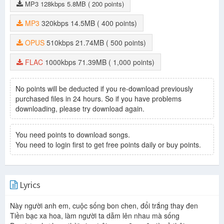
MP3
128kbps
5.8MB
( 200 points)
MP3
320kbps
14.5MB
( 400 points)
OPUS
510kbps
21.74MB
( 500 points)
FLAC
1000kbps
71.39MB
( 1,000 points)
No points will be deducted if you re-download previously
purchased files in 24 hours. So if you have problems
downloading, please try download again.
You need points to download songs.
You need to login first to get free points daily or buy points.
Lyrics
Này người anh em, cuộc sống bon chen, đổi trắng thay đen
Tiền bạc xa hoa, làm người ta dẫm lên nhau mà sống