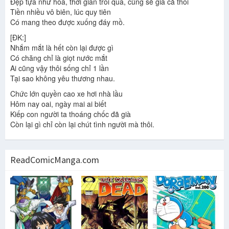
Đẹp tựa như hoa, thời gian trôi qua, cũng sẽ già cả thôi
Tiền nhiều vô biên, lúc quy tiên
Có mang theo được xuống đáy mồ.
[ĐK:]
Nhắm mắt là hết còn lại được gì
Có chăng chỉ là giọt nước mắt
Ai cũng vậy thôi sống chỉ 1 lần
Tại sao không yêu thương nhau.
Chức lớn quyền cao xe hơi nhà lầu
Hôm nay oai, ngày mai ai biết
Kiếp con người ta thoáng chốc đã già
Còn lại gì chỉ còn lại chút tình người mà thôi.
ReadComicManga.com