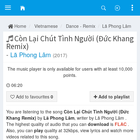
Home
Vietnamese
Dance - Remix
Lã Phong Lâm
Còn Lại Chút Tình Người (Đức Khang
Remix)
-
Lã Phong Lâm
(2017)
The music player is only available for users with at least 10,000
points.
06:20
Add to favourites
0
Add to playlist
You are listening to the song
Còn Lại Chút Tình Người (Đức
Khang Remix)
by
Lã Phong Lâm
, writer by Lã Phong Lâm .
The highest quality of audio that you can
download
is
FLAC
.
Also, you can
play
quality at 32kbps, view lyrics and watch more
videos related to this song.