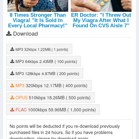
Download
MP3
32kbps
1.22MB
( 1 points)
MP3
64kbps
2.43MB
( 100 points)
MP3
128kbps
4.87MB
( 200 points)
MP3
320kbps
12.17MB
( 400 points)
OPUS
510kbps
18.26MB
( 500 points)
FLAC
1000kbps
59.96MB
( 1,000 points)
No points will be deducted if you re-download previously
purchased files in 24 hours. So if you have problems
downloading, please try download again.