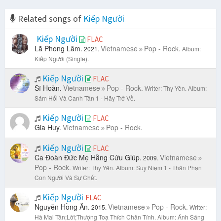
Related songs of
Kiếp Người
Kiếp Người
FLAC
Lã Phong Lâm.
Vietnamese
Pop - Rock.
2021.
Album:
Kiếp Người (Single).
Kiếp Người
FLAC
Sĩ Hoàn.
Vietnamese
Pop - Rock.
Writer: Thy Yên.
Album:
Sám Hối Và Canh Tân 1 - Hãy Trở Về.
Kiếp Người
FLAC
Gia Huy.
Vietnamese
Pop - Rock.
Kiếp Người
FLAC
Ca Đoàn Đức Mẹ Hằng Cứu Giúp.
Vietnamese
2009.
Pop - Rock.
Writer: Thy Yên.
Album: Suy Niệm 1 - Thân Phận
Con Người Và Sự Chết.
Kiếp Người
FLAC
Nguyễn Hồng Ân.
Vietnamese
Pop - Rock.
2015.
Writer:
Hà Mai Tân;Lời;Thượng Toạ Thích Chân Tính.
Album: Ánh Sáng