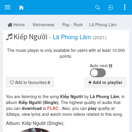
Home
Vietnamese
Pop - Rock
Lã Phong Lâm
Kiếp Người
-
Lã Phong Lâm
(2021)
The music player is only available for users with at least 10,000
points.
Auto next
Add to favourites
0
Add to playlist
You are listening to the song
Kiếp Người
by
Lã Phong Lâm
, in
album
Kiếp Người (Single)
. The highest quality of audio that
you can
download
is
FLAC
. Also, you can
play
quality at
32kbps, view lyrics and watch more videos related to this song.
Album: Kiếp Người (Single).