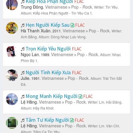
Kiếp Hoa Phận Người
FLAC
Trung Đông.
Vietnamese
Pop - Rock.
Writer: Tin Yêu.
Album: Kiếp Hoa Phận Người - Tin Yêu Ca 1.
Hẹn Người Kiếp Sau
FLAC
Hà Thanh Xuân.
Vietnamese
Pop - Rock.
2011.
Writer:
Anh Bằng.
Album: Dòng Nhạc Lưu Vong.
Trọn Kiếp Yêu Người
FLAC
Ngọc Lan.
Vietnamese
Pop - Rock.
1989.
Album: Nhạc
Phim Bộ 1.
Người Tình Kiếp Xưa
FLAC
Julie.
Vietnamese
Pop - Rock.
1991.
Album: Trái Tim Sắt
Đá.
Mong Manh Kiếp Người
FLAC
Lệ Hằng.
Vietnamese
Pop - Rock.
Writer: Lm. Hải Đăng.
Album: Hãy Ra Khơi.
Tâm Tư Kiếp Người
FLAC
Lệ Hằng.
Vietnamese
Pop - Rock.
Writer: Lm. Văn Chi.
Album: Trầm Ca Tin Yêu.