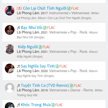
Còn Lại Chút Tình Người
FLAC
Lã Phong Lâm.
Instrumental
Vietnamese.
2017.
Writer:
Lã Phong Lâm.
Album: Còn Lại Chút Tình Người (Single).
Bạc Như Vôi
FLAC
Lã Phong Lâm.
Vietnamese
Pop - Rock.
2021.
Album:
Bạc Như Vôi (Single).
Kiếp Người
FLAC
Lã Phong Lâm.
Vietnamese
Pop - Rock.
2021.
Album:
Kiếp Người (Single).
Say Nghĩa Say Tình
FLAC
Lã Phong Lâm.
Vietnamese
Pop - Rock.
2020.
Album:
Say Nghĩa Say Tình (Single).
Tuyệt Tình Ca (TVD Remix)
FLAC
Lã Phong Lâm.
Vietnamese
Dance - Remix.
2019.
Writer:
Trương Quý Hải.
Khóc Trong Mưa
FLAC