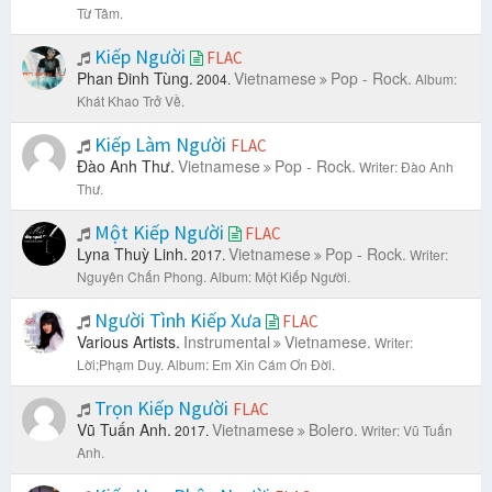
Từ Tâm.
Kiếp Người
FLAC
Phan Đinh Tùng.
Vietnamese
Pop - Rock.
2004.
Album:
Khát Khao Trở Về.
Kiếp Làm Người
FLAC
Đào Anh Thư.
Vietnamese
Pop - Rock.
Writer: Đào Anh
Thư.
Một Kiếp Người
FLAC
Lyna Thuỳ Linh.
Vietnamese
Pop - Rock.
2017.
Writer:
Nguyên Chấn Phong.
Album: Một Kiếp Người.
Người Tình Kiếp Xưa
FLAC
Various Artists.
Instrumental
Vietnamese.
Writer:
Lời;Phạm Duy.
Album: Em Xin Cám Ơn Đời.
Trọn Kiếp Người
FLAC
Vũ Tuấn Anh.
Vietnamese
Bolero.
2017.
Writer: Vũ Tuấn
Anh.