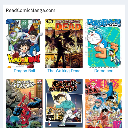
ReadComicManga.com
Dragon Ball
The Walking Dead
Doraemon