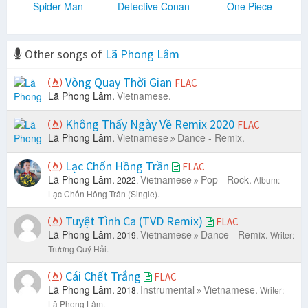
Spider Man
Detective Conan
One Piece
Other songs of
Lã Phong Lâm
Vòng Quay Thời Gian
FLAC
Lã Phong Lâm.
Vietnamese.
Không Thấy Ngày Về Remix 2020
FLAC
Lã Phong Lâm.
Vietnamese
Dance - Remix.
Lạc Chốn Hồng Trần
FLAC
Lã Phong Lâm.
Vietnamese
Pop - Rock.
2022.
Album:
Lạc Chốn Hồng Trần (Single).
Tuyệt Tình Ca (TVD Remix)
FLAC
Lã Phong Lâm.
Vietnamese
Dance - Remix.
2019.
Writer:
Trương Quý Hải.
Cái Chết Trắng
FLAC
Lã Phong Lâm.
Instrumental
Vietnamese.
2018.
Writer:
Lã Phong Lâm.