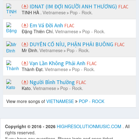
IDNAT (IM ĐỢI NGƯỜI ANH THƯƠNG)
FLAC
TINH HÀ .
Vietnamese
Pop - Rock.
Em Vá Đời Anh
FLAC
Đặng Thiên Chí.
Vietnamese
Pop - Rock.
DUYÊN CỐ NÍU, PHẬN PHẢI BUÔNG
FLAC
Mr Đinh.
Vietnamese
Pop - Rock.
Vạn Lần Không Phải Anh
FLAC
Thành Đạt.
Vietnamese
Pop - Rock.
Người Bình Thường
FLAC
Kato.
Vietnamese
Pop - Rock.
View more songs of
VIETNAMESE
POP - ROCK
Copyright © 2016 - 2026
HIGHRESOLUTIONMUSIC.COM
. All
rights reserved.
If you have any questions. Please login and open ticket.