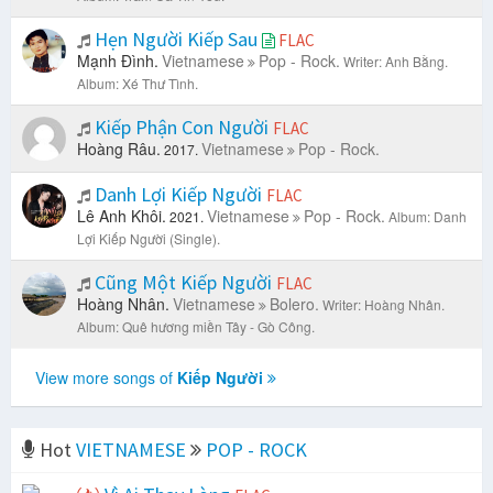
Hẹn Người Kiếp Sau
FLAC
Mạnh Đình.
Vietnamese
Pop - Rock.
Writer: Anh Bằng.
Album: Xé Thư Tình.
Kiếp Phận Con Người
FLAC
Hoàng Râu.
Vietnamese
Pop - Rock.
2017.
Danh Lợi Kiếp Người
FLAC
Lê Anh Khôi.
Vietnamese
Pop - Rock.
2021.
Album: Danh
Lợi Kiếp Người (Single).
Cũng Một Kiếp Người
FLAC
Hoàng Nhân.
Vietnamese
Bolero.
Writer: Hoàng Nhân.
Album: Quê hương miền Tây - Gò Công.
View more songs of
Kiếp Người
Hot
VIETNAMESE
POP - ROCK