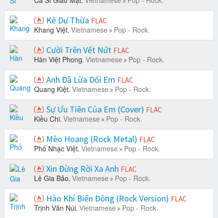
Ca Sĩ Giấu Mặt.
Vietnamese
Pop - Rock.
Kẻ Dư Thừa
FLAC
Khang Việt.
Vietnamese
Pop - Rock.
Cười Trên Vết Nứt
FLAC
Hàn Việt Phong.
Vietnamese
Pop - Rock.
Anh Đã Lừa Dối Em
FLAC
Quang Kiệt.
Vietnamese
Pop - Rock.
Sự Ưu Tiên Của Em (Cover)
FLAC
Kiều Chi.
Vietnamese
Pop - Rock.
Mèo Hoang (Rock Metal)
FLAC
Phố Nhạc Việt.
Vietnamese
Pop - Rock.
Xin Đừng Rời Xa Anh
FLAC
Lê Gia Bảo.
Vietnamese
Pop - Rock.
Hào Khí Biển Đông (Rock Version)
FLAC
Trịnh Văn Núi.
Vietnamese
Pop - Rock.