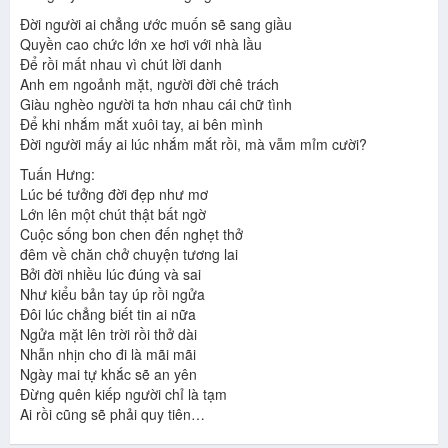
Đời người ai chẳng ước muốn sẽ sang giầu
Quyền cao chức lớn xe hơi với nhà lầu
Để rồi mất nhau vì chút lời danh
Anh em ngoảnh mặt, người đời chê trách
Giàu nghèo người ta hơn nhau cái chữ tình
Để khi nhắm mắt xuôi tay, ai bên mình
Đời người mấy ai lúc nhắm mắt rồi, mà vẫm mỉm cười?
Tuấn Hưng:
Lúc bé tưởng đời đẹp như mơ
Lớn lên một chút thật bất ngờ
Cuộc sống bon chen đến nghẹt thở
đêm về chăn chở chuyện tương lai
Bởi đời nhiều lúc đúng và sai
Như kiểu bản tay úp rồi ngửa
Đôi lúc chẳng biết tin ai nữa
Ngửa mặt lên trời rồi thở dài
Nhẫn nhịn cho đi là mãi mãi
Ngày mai tự khắc sẽ an yên
Đừng quên kiếp người chỉ là tạm
Ai rồi cũng sẽ phải quy tiên…