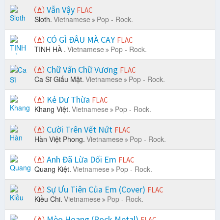
Vẫn Vậy
FLAC
Sloth.
Vietnamese
Pop - Rock.
CÓ GÌ ĐÂU MÀ CAY
FLAC
TINH HÀ .
Vietnamese
Pop - Rock.
Chữ Vấn Chữ Vương
FLAC
Ca Sĩ Giấu Mặt.
Vietnamese
Pop - Rock.
Kẻ Dư Thừa
FLAC
Khang Việt.
Vietnamese
Pop - Rock.
Cười Trên Vết Nứt
FLAC
Hàn Việt Phong.
Vietnamese
Pop - Rock.
Anh Đã Lừa Dối Em
FLAC
Quang Kiệt.
Vietnamese
Pop - Rock.
Sự Ưu Tiên Của Em (Cover)
FLAC
Kiều Chi.
Vietnamese
Pop - Rock.
Mèo Hoang (Rock Metal)
FLAC