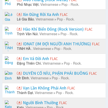
Phố Nhạc Việt.
Vietnamese
Pop - Rock.
Xin Đừng Rời Xa Anh
FLAC
Lê Gia Bảo.
Vietnamese
Pop - Rock.
Hào Khí Biển Đông (Rock Version)
FLAC
Trịnh Văn Núi.
Vietnamese
Pop - Rock.
IDNAT (IM ĐỢI NGƯỜI ANH THƯƠNG)
FLAC
TINH HÀ .
Vietnamese
Pop - Rock.
Em Vá Đời Anh
FLAC
Đặng Thiên Chí.
Vietnamese
Pop - Rock.
DUYÊN CỐ NÍU, PHẬN PHẢI BUÔNG
FLAC
Mr Đinh.
Vietnamese
Pop - Rock.
Vạn Lần Không Phải Anh
FLAC
Thành Đạt.
Vietnamese
Pop - Rock.
Người Bình Thường
FLAC
Kato.
Vietnamese
Pop - Rock.