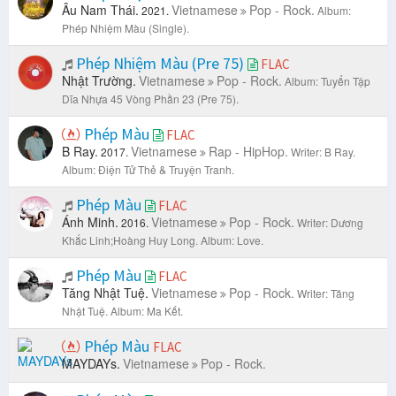
Âu Nam Thái.
Vietnamese
Pop - Rock.
2021.
Album:
Phép Nhiệm Màu (Single).
Phép Nhiệm Màu (Pre 75)
FLAC
Nhật Trường.
Vietnamese
Pop - Rock.
Album: Tuyển Tập
Dĩa Nhựa 45 Vòng Phần 23 (Pre 75).
Phép Màu
FLAC
B Ray.
Vietnamese
Rap - HipHop.
2017.
Writer: B Ray.
Album: Điện Tử Thẻ & Truyện Tranh.
Phép Màu
FLAC
Ánh Minh.
Vietnamese
Pop - Rock.
2016.
Writer: Dương
Khắc Linh;Hoàng Huy Long.
Album: Love.
Phép Màu
FLAC
Tăng Nhật Tuệ.
Vietnamese
Pop - Rock.
Writer: Tăng
Nhật Tuệ.
Album: Ma Kết.
Phép Màu
FLAC
MAYDAYs.
Vietnamese
Pop - Rock.