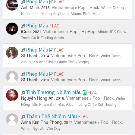
Phép Màu
FLAC
Ánh Minh.
Vietnamese
Pop - Rock.
2015.
Writer: Dương
Khắc Linh - Hoàng Huy Long.
Album: Phép Màu.
Phép Màu
FLAC
iCole.
Vietnamese
Rap - HipHop.
2021.
Album: IDK Show -
Tranh Cử II: Finding Artists.
Phép Màu
FLAC
Sĩ Thanh.
Vietnamese
Pop - Rock.
2014.
Writer: Yanbi.
Album: Xa Anh Chậm Chậm Thôi (Single).
Phép Màu
FLAC
Sĩ Thanh.
Vietnamese
Pop - Rock.
2013.
Writer: Yanbi.
Tình Thương Nhiệm Màu
FLAC
Nguyễn Hồng Ân.
Vietnamese
Pop - Rock.
2016.
Writer:
Hồng Trần;Phạm Đình Đài.
Album: Lòng Chúa Xót Thương.
Thánh Thể Nhiệm Mầu
FLAC
Anna Kim Thu Phong.
Vietnamese
Pop - Rock.
2017.
Writer: Nguyễn Văn Quy.