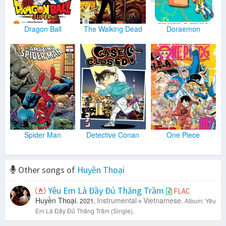
Dragon Ball
The Walking Dead
Doraemon
Spider Man
Detective Conan
One Piece
Other songs of
Huyền Thoại
Yêu Em Là Đầy Đủ Thăng Trầm
FLAC
Huyền Thoại.
Instrumental
Vietnamese.
2021.
Album: Yêu
Em Là Đầy Đủ Thăng Trầm (Single).