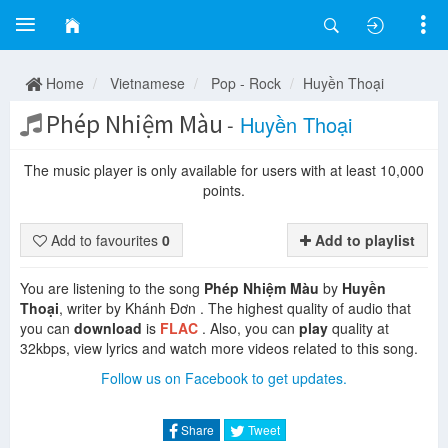
Home
Vietnamese
Pop - Rock
Huyền Thoại
Phép Nhiệm Màu
-
Huyền Thoại
The music player is only available for users with at least 10,000
points.
Add to favourites
0
Add to playlist
You are listening to the song
Phép Nhiệm Màu
by
Huyền
Thoại
, writer by Khánh Đơn . The highest quality of audio that
you can
download
is
FLAC
. Also, you can
play
quality at
32kbps, view lyrics and watch more videos related to this song.
Follow us on Facebook to get updates.
Share
Tweet