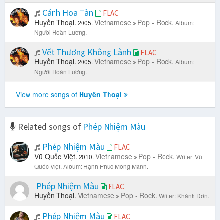
Cánh Hoa Tàn
FLAC
Huyền Thoại.
Vietnamese
Pop - Rock.
2005.
Album:
Người Hoàn Lương.
Vết Thương Không Lành
FLAC
Huyền Thoại.
Vietnamese
Pop - Rock.
2005.
Album:
Người Hoàn Lương.
View more songs of
Huyền Thoại
Related songs of
Phép Nhiệm Màu
Phép Nhiệm Màu
FLAC
Vũ Quốc Việt.
Vietnamese
Pop - Rock.
2010.
Writer: Vũ
Quốc Việt.
Album: Hạnh Phúc Mong Manh.
Phép Nhiệm Màu
FLAC
Huyền Thoại.
Vietnamese
Pop - Rock.
Writer: Khánh Đơn.
Phép Nhiệm Màu
FLAC