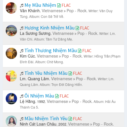
Mẹ Mầu Nhiệm
FLAC
Vân Khánh.
Vietnamese
Pop - Rock.
Writer: Văn Duy
Tùng.
Album: Con Sẽ Trở Về.
Hương Kinh Nhiệm Mầu
FLAC
La Sương Sương.
Vietnamese
Pop - Rock.
Writer: Lm.
Văn Chi.
Album: Tâm Tư Dâng Mẹ.
Tình Thương Nhiệm Mầu
FLAC
Kim Cúc.
Vietnamese
Pop - Rock.
Writer: Hồng Trần;Phạm
Đình Đài.
Album: Chờ Mong.
Tình Yêu Nhiệm Mầu
FLAC
Lm. Quang Lâm.
Vietnamese
Pop - Rock.
Writer: Lm.
Quang Lâm.
Album: Trọn Đời Dâng Hiến.
Ôi Nhiệm Màu
FLAC
Lệ Hằng.
Vietnamese
Pop - Rock.
1992.
Album: Hải Âu
Thánh Ca 5.
Mầu Nhiệm Tình Yêu
FLAC
Ninh Cát Loan Châu.
Vietnamese
Pop - Rock.
2002.