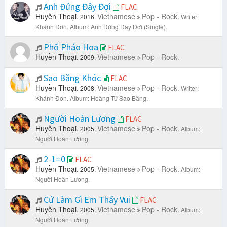
Anh Đứng Đây Đợi
FLAC
Huyền Thoại.
Vietnamese
Pop - Rock.
2016.
Writer:
Khánh Đơn.
Album: Anh Đứng Đây Đợi (Single).
Phố Pháo Hoa
FLAC
Huyền Thoại.
Vietnamese
Pop - Rock.
2009.
Sao Băng Khóc
FLAC
Huyền Thoại.
Vietnamese
Pop - Rock.
2008.
Writer:
Khánh Đơn.
Album: Hoàng Tử Sao Băng.
Người Hoàn Lương
FLAC
Huyền Thoại.
Vietnamese
Pop - Rock.
2005.
Album:
Người Hoàn Lương.
2-1=0
FLAC
Huyền Thoại.
Vietnamese
Pop - Rock.
2005.
Album:
Người Hoàn Lương.
Cứ Làm Gì Em Thấy Vui
FLAC
Huyền Thoại.
Vietnamese
Pop - Rock.
2005.
Album:
Người Hoàn Lương.