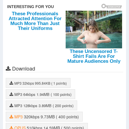
Download
MP3
32kbps
995.84KB
( 1 points)
MP3
64kbps
1.94MB
( 100 points)
MP3
128kbps
3.89MB
( 200 points)
MP3
320kbps
9.73MB
( 400 points)
OPUS
510kbps
14.59MB
( 500 points)