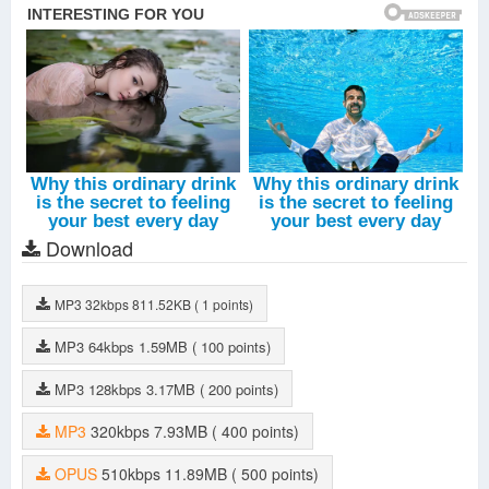
Download
MP3
32kbps
811.52KB
( 1 points)
MP3
64kbps
1.59MB
( 100 points)
MP3
128kbps
3.17MB
( 200 points)
MP3
320kbps
7.93MB
( 400 points)
OPUS
510kbps
11.89MB
( 500 points)