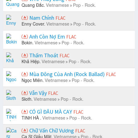
Quang Đắc.
Vietnamese
Pop - Rock.
Nam Chính
FLAC
Enny Cover.
Vietnamese
Pop - Rock.
Anh Còn Nợ Em
FLAC
Bokin.
Vietnamese
Pop - Rock.
Thấm Thoát
FLAC
Khả Hiệp.
Vietnamese
Pop - Rock.
Mùa Đông Của Anh (Rock Ballad)
FLAC
Ngọc Miên.
Vietnamese
Pop - Rock.
Vẫn Vậy
FLAC
Sloth.
Vietnamese
Pop - Rock.
CÓ GÌ ĐÂU MÀ CAY
FLAC
TINH HÀ .
Vietnamese
Pop - Rock.
Chữ Vấn Chữ Vương
FLAC
Ca Sĩ Giấu Mặt.
Vietnamese
Pop - Rock.