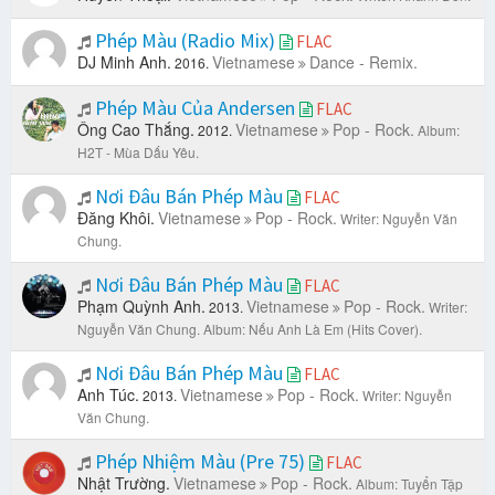
Phép Màu (Radio Mix)
FLAC
DJ Minh Anh.
Vietnamese
Dance - Remix.
2016.
Phép Màu Của Andersen
FLAC
Ông Cao Thắng.
Vietnamese
Pop - Rock.
2012.
Album:
H2T - Mùa Dấu Yêu.
Nơi Đâu Bán Phép Màu
FLAC
Đăng Khôi.
Vietnamese
Pop - Rock.
Writer: Nguyễn Văn
Chung.
Nơi Đâu Bán Phép Màu
FLAC
Phạm Quỳnh Anh.
Vietnamese
Pop - Rock.
2013.
Writer:
Nguyễn Văn Chung.
Album: Nếu Anh Là Em (Hits Cover).
Nơi Đâu Bán Phép Màu
FLAC
Anh Túc.
Vietnamese
Pop - Rock.
2013.
Writer: Nguyễn
Văn Chung.
Phép Nhiệm Màu (Pre 75)
FLAC
Nhật Trường.
Vietnamese
Pop - Rock.
Album: Tuyển Tập