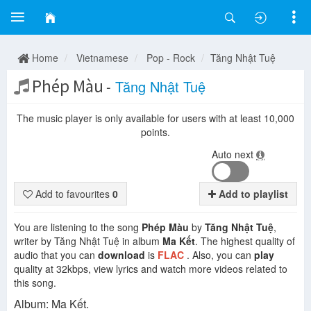
Home
Vietnamese
Pop - Rock
Tăng Nhật Tuệ
Phép Màu
-
Tăng Nhật Tuệ
The music player is only available for users with at least 10,000
points.
Auto next
Add to favourites
0
Add to playlist
You are listening to the song
Phép Màu
by
Tăng Nhật Tuệ
,
writer by Tăng Nhật Tuệ in album
Ma Kết
. The highest quality of
audio that you can
download
is
FLAC
. Also, you can
play
quality at 32kbps, view lyrics and watch more videos related to
this song.
Album: Ma Kết.