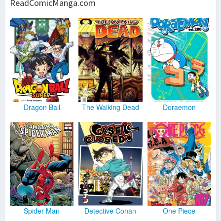
ReadComicManga.com
Dragon Ball
The Walking Dead
Doraemon
Spider Man
Detective Conan
One Piece