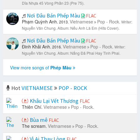
Dĩa Nhựa 45 Vòng Phần 23 (Pre 75).
Nơi Đâu Bán Phép Màu
FLAC
Phạm Quỳnh Anh.
Vietnamese
Pop - Rock.
2013.
Writer:
Nguyễn Văn Chung.
Album: Nếu Anh Là Em (Hits Cover).
Nơi Đâu Bán Phép Màu
FLAC
Đinh Khải Anh.
Vietnamese
Pop - Rock.
2016.
Writer:
Nguyễn Văn Chung.
Album: Nắng Đã Phai Hay Tình Phai.
View more songs of
Phép Màu
Hot
VIETNAMESE
POP - ROCK
Khâu Lại Vết Thương
FLAC
Thiên Chí.
Vietnamese
Pop - Rock.
Bùa mê
FLAC
The scream.
Vietnamese
Pop - Rock.
Vì Ai Thay Lòng
FLAC