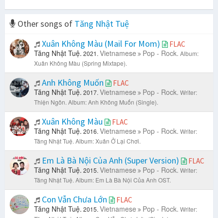
Other songs of
Tăng Nhật Tuệ
Xuân Không Màu (Mail For Mom)
FLAC
Tăng Nhật Tuệ.
Vietnamese
Pop - Rock.
2021.
Album:
Xuân Không Màu (Spring Mixtape).
Anh Không Muốn
FLAC
Tăng Nhật Tuệ.
Vietnamese
Pop - Rock.
2017.
Writer:
Thiện Ngôn.
Album: Anh Không Muốn (Single).
Xuân Không Màu
FLAC
Tăng Nhật Tuệ.
Vietnamese
Pop - Rock.
2016.
Writer:
Tăng Nhật Tuệ.
Album: Xuân Ở Lại Chơi.
Em Là Bà Nội Của Anh (Super Version)
FLAC
Tăng Nhật Tuệ.
Vietnamese
Pop - Rock.
2015.
Writer:
Tăng Nhật Tuệ.
Album: Em Là Bà Nội Của Anh OST.
Con Vẫn Chưa Lớn
FLAC
Tăng Nhật Tuệ.
Vietnamese
Pop - Rock.
2015.
Writer: