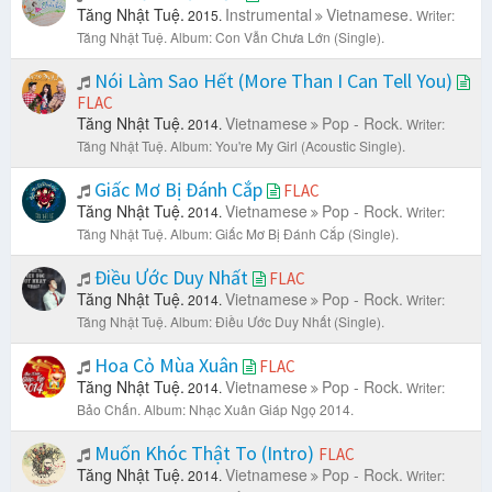
Tăng Nhật Tuệ.
Instrumental
Vietnamese.
2015.
Writer:
Tăng Nhật Tuệ.
Album: Con Vẫn Chưa Lớn (Single).
Nói Làm Sao Hết (More Than I Can Tell You)
FLAC
Tăng Nhật Tuệ.
Vietnamese
Pop - Rock.
2014.
Writer:
Tăng Nhật Tuệ.
Album: You're My Girl (Acoustic Single).
Giấc Mơ Bị Đánh Cắp
FLAC
Tăng Nhật Tuệ.
Vietnamese
Pop - Rock.
2014.
Writer:
Tăng Nhật Tuệ.
Album: Giấc Mơ Bị Đánh Cắp (Single).
Điều Ước Duy Nhất
FLAC
Tăng Nhật Tuệ.
Vietnamese
Pop - Rock.
2014.
Writer:
Tăng Nhật Tuệ.
Album: Điều Ước Duy Nhất (Single).
Hoa Cỏ Mùa Xuân
FLAC
Tăng Nhật Tuệ.
Vietnamese
Pop - Rock.
2014.
Writer:
Bảo Chấn.
Album: Nhạc Xuân Giáp Ngọ 2014.
Muốn Khóc Thật To (Intro)
FLAC
Tăng Nhật Tuệ.
Vietnamese
Pop - Rock.
2014.
Writer: