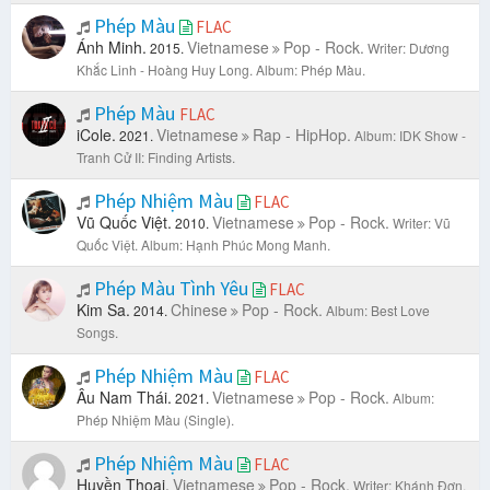
Phép Màu
FLAC
Ánh Minh.
Vietnamese
Pop - Rock.
2015.
Writer: Dương
Khắc Linh - Hoàng Huy Long.
Album: Phép Màu.
Phép Màu
FLAC
iCole.
Vietnamese
Rap - HipHop.
2021.
Album: IDK Show -
Tranh Cử II: Finding Artists.
Phép Nhiệm Màu
FLAC
Vũ Quốc Việt.
Vietnamese
Pop - Rock.
2010.
Writer: Vũ
Quốc Việt.
Album: Hạnh Phúc Mong Manh.
Phép Màu Tình Yêu
FLAC
Kim Sa.
Chinese
Pop - Rock.
2014.
Album: Best Love
Songs.
Phép Nhiệm Màu
FLAC
Âu Nam Thái.
Vietnamese
Pop - Rock.
2021.
Album:
Phép Nhiệm Màu (Single).
Phép Nhiệm Màu
FLAC
Huyền Thoại.
Vietnamese
Pop - Rock.
Writer: Khánh Đơn.