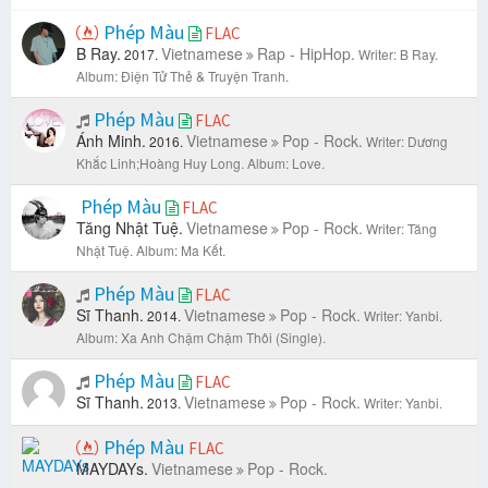
Phép Màu
FLAC
B Ray.
Vietnamese
Rap - HipHop.
2017.
Writer: B Ray.
Album: Điện Tử Thẻ & Truyện Tranh.
Phép Màu
FLAC
Ánh Minh.
Vietnamese
Pop - Rock.
2016.
Writer: Dương
Khắc Linh;Hoàng Huy Long.
Album: Love.
Phép Màu
FLAC
Tăng Nhật Tuệ.
Vietnamese
Pop - Rock.
Writer: Tăng
Nhật Tuệ.
Album: Ma Kết.
Phép Màu
FLAC
Sĩ Thanh.
Vietnamese
Pop - Rock.
2014.
Writer: Yanbi.
Album: Xa Anh Chậm Chậm Thôi (Single).
Phép Màu
FLAC
Sĩ Thanh.
Vietnamese
Pop - Rock.
2013.
Writer: Yanbi.
Phép Màu
FLAC
MAYDAYs.
Vietnamese
Pop - Rock.