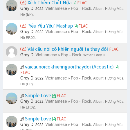
Xích Thêm Chút Nữa
FLAC
Grey D.
Vietnamese
Pop - Rock.
2022.
Album: Hương Mùa
Hè (EP).
'Yêu Yêu Yêu' Mashup
FLAC
Grey D.
Vietnamese
Pop - Rock.
2022.
Album: Hương Mùa
Hè EP.02.
Vài câu nói có khiến người ta thay đổi
FLAC
Grey D.
Vietnamese
Pop - Rock.
Writer: Grey D.
vaicaunoicokhiennguoithaydoi (Acoustic)
FLAC
Grey D.
Vietnamese
Pop - Rock.
2022.
Album: Hương Mùa
Hè (EP).
Simple Love
FLAC
Grey D.
Vietnamese
Pop - Rock.
2022.
Album: Hương Mùa
Hè EP.02.
Simple Love
FLAC
Grey D.
Vietnamese
Pop - Rock.
2022.
Album: Hương Mùa