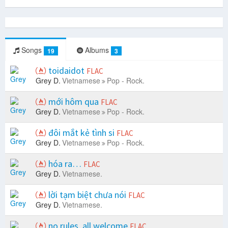
Songs
Albums
19
3
toidaidot
FLAC
Grey D.
Vietnamese
Pop - Rock.
mới hôm qua
FLAC
Grey D.
Vietnamese
Pop - Rock.
đôi mắt kẻ tình si
FLAC
Grey D.
Vietnamese
Pop - Rock.
hóa ra…
FLAC
Grey D.
Vietnamese.
lời tạm biệt chưa nói
FLAC
Grey D.
Vietnamese.
no rules, all welcome
FLAC