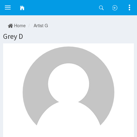
Home
Artist G
Grey D