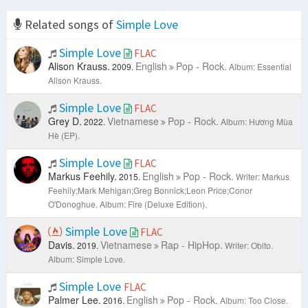
Related songs of
Simple Love
Simple Love
FLAC
Alison Krauss.
English
Pop - Rock.
2009.
Album: Essential
Alison Krauss.
Simple Love
FLAC
Grey D.
Vietnamese
Pop - Rock.
2022.
Album: Hương Mùa
Hè (EP).
Simple Love
FLAC
Markus Feehily.
English
Pop - Rock.
2015.
Writer: Markus
Feehily;Mark Mehigan;Greg Bonnick;Leon Price;Conor
O'Donoghue.
Album: Fire (Deluxe Edition).
Simple Love
FLAC
Davis.
Vietnamese
Rap - HipHop.
2019.
Writer: Obito.
Album: Simple Love.
Simple Love
FLAC
Palmer Lee.
English
Pop - Rock.
2016.
Album: Too Close.