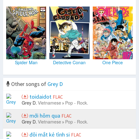
Spider Man
Detective Conan
One Piece
Other songs of
Grey D
toidaidot
FLAC
Grey D.
Vietnamese
Pop - Rock.
mới hôm qua
FLAC
Grey D.
Vietnamese
Pop - Rock.
đôi mắt kẻ tình si
FLAC