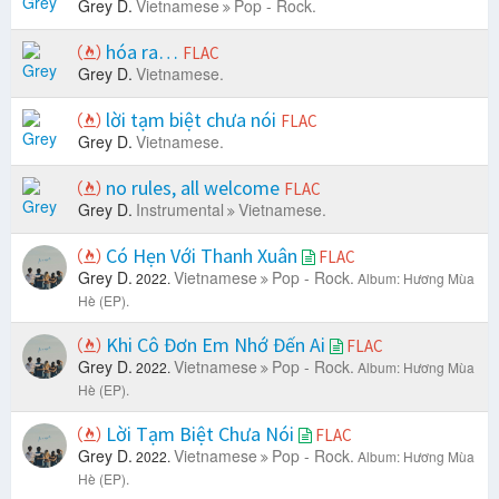
Grey D.
Vietnamese
Pop - Rock.
hóa ra…
FLAC
Grey D.
Vietnamese.
lời tạm biệt chưa nói
FLAC
Grey D.
Vietnamese.
no rules, all welcome
FLAC
Grey D.
Instrumental
Vietnamese.
Có Hẹn Với Thanh Xuân
FLAC
Grey D.
Vietnamese
Pop - Rock.
2022.
Album: Hương Mùa
Hè (EP).
Khi Cô Đơn Em Nhớ Đến Ai
FLAC
Grey D.
Vietnamese
Pop - Rock.
2022.
Album: Hương Mùa
Hè (EP).
Lời Tạm Biệt Chưa Nói
FLAC
Grey D.
Vietnamese
Pop - Rock.
2022.
Album: Hương Mùa
Hè (EP).