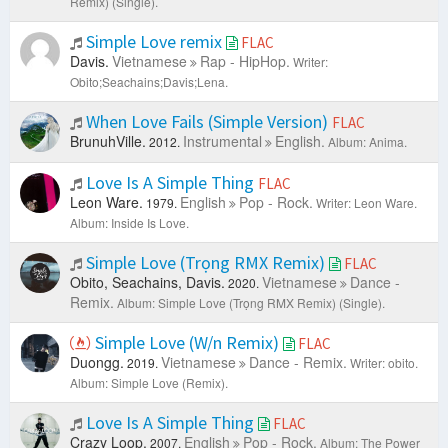
Remix) (Single).
Simple Love remix
FLAC
Davis.
Vietnamese
Rap - HipHop.
Writer:
Obito;Seachains;Davis;Lena.
When Love Fails (Simple Version)
FLAC
BrunuhVille.
Instrumental
English.
2012.
Album: Anima.
Love Is A Simple Thing
FLAC
Leon Ware.
English
Pop - Rock.
1979.
Writer: Leon Ware.
Album: Inside Is Love.
Simple Love (Trọng RMX Remix)
FLAC
Obito, Seachains, Davis.
Vietnamese
Dance -
2020.
Remix.
Album: Simple Love (Trọng RMX Remix) (Single).
Simple Love (W/n Remix)
FLAC
Duongg.
Vietnamese
Dance - Remix.
2019.
Writer: obito.
Album: Simple Love (Remix).
Love Is A Simple Thing
FLAC
Crazy Loop.
English
Pop - Rock.
2007.
Album: The Power