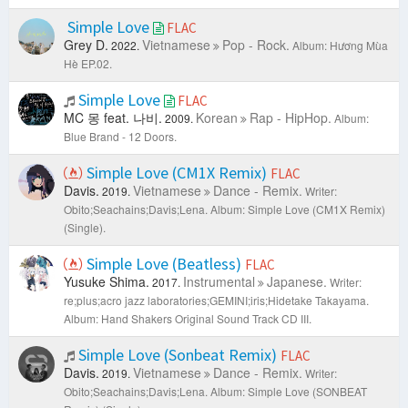
Simple Love
FLAC
Grey D.
Vietnamese
Pop - Rock.
2022.
Album: Hương Mùa
Hè EP.02.
Simple Love
FLAC
MC 몽 feat. 나비.
Korean
Rap - HipHop.
2009.
Album:
Blue Brand - 12 Doors.
Simple Love (CM1X Remix)
FLAC
Davis.
Vietnamese
Dance - Remix.
2019.
Writer:
Obito;Seachains;Davis;Lena.
Album: Simple Love (CM1X Remix)
(Single).
Simple Love (Beatless)
FLAC
Yusuke Shima.
Instrumental
Japanese.
2017.
Writer:
re;plus;acro jazz laboratories;GEMINI;iris;Hidetake Takayama.
Album: Hand Shakers Original Sound Track CD III.
Simple Love (Sonbeat Remix)
FLAC
Davis.
Vietnamese
Dance - Remix.
2019.
Writer:
Obito;Seachains;Davis;Lena.
Album: Simple Love (SONBEAT