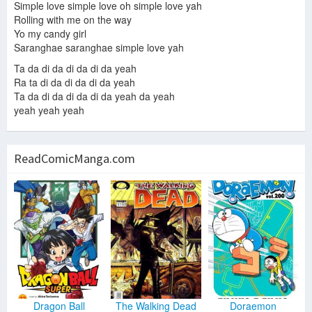
Simple love simple love oh simple love yah
Rolling with me on the way
Yo my candy girl
Saranghae saranghae simple love yah
Ta da di da di da di da yeah
Ra ta di da di da di da yeah
Ta da di da di da di da yeah da yeah
yeah yeah yeah
ReadComicManga.com
Dragon Ball
The Walking Dead
Doraemon