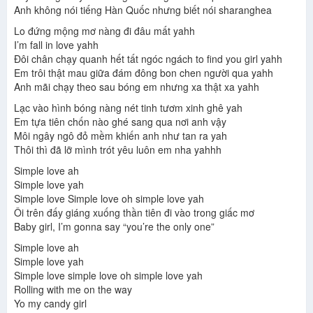
Anh không nói tiếng Hàn Quốc nhưng biết nói sharanghea
Lo đứng mộng mơ nàng đi đâu mất yahh
I’m fall in love yahh
Đôi chân chạy quanh hết tất ngóc ngách to find you girl yahh
Em trôi thật mau giữa đám đông bon chen người qua yahh
Anh mãi chạy theo sau bóng em nhưng xa thật xa yahh
Lạc vào hình bóng nàng nét tinh tươm xinh ghê yah
Em tựa tiên chốn nào ghé sang qua nơi anh vậy
Môi ngây ngô đỏ mềm khiến anh như tan ra yah
Thôi thì đã lỡ mình trót yêu luôn em nha yahhh
Simple love ah
Simple love yah
Simple love Simple love oh simple love yah
Ôi trên đấy giáng xuống thần tiên đi vào trong giấc mơ
Baby girl, I’m gonna say “you’re the only one”
Simple love ah
Simple love yah
Simple love simple love oh simple love yah
Rolling with me on the way
Yo my candy girl