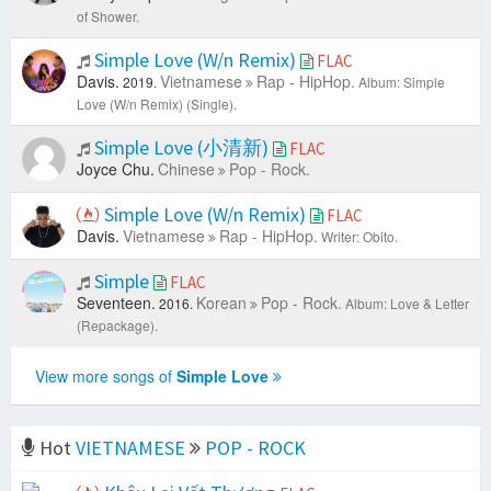
of Shower.
Simple Love (W/n Remix)
FLAC
Davis.
Vietnamese
Rap - HipHop.
2019.
Album: Simple
Love (W/n Remix) (Single).
Simple Love (小清新)
FLAC
Joyce Chu.
Chinese
Pop - Rock.
Simple Love (W/n Remix)
FLAC
Davis.
Vietnamese
Rap - HipHop.
Writer: Obito.
Simple
FLAC
Seventeen.
Korean
Pop - Rock.
2016.
Album: Love & Letter
(Repackage).
View more songs of
Simple Love
Hot
VIETNAMESE
POP - ROCK