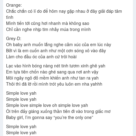
Orange:
Chắc chắn có lí do để hôm nay gặp nhau ở đây giải đáp tâm
tình
Mình tiến tới cũng hơi nhanh mà không sao
Chỉ cần nghe nhịp tim nhảy múa trong mình
Grey-D:
Oh baby anh muốn lắng nghe cảm xúc của em lúc này
Bởi vì là em cuốn anh như một cơn sóng xô vào đây
Làm cho đầu óc của anh cứ trôi hoài
Lạc vào hình bóng nàng nét tinh tươm xinh ghê yah
Em tựa tiên chốn nào ghé sang qua nơi anh vậy
Môi ngây ngô đỏ mềm khiến anh như tan ra yah
Thôi thì đã lỡ rồi mình trót yêu luôn em nha yahhh
Simple love yah
Simple love yah
Simple love simple love oh simple love yah
Ôi trên đấy giáng xuống thần tiên đi vào trong giấc mơ
Baby girl, I’m gonna say “you’re the only one”
Simple love yah
Simple love yah