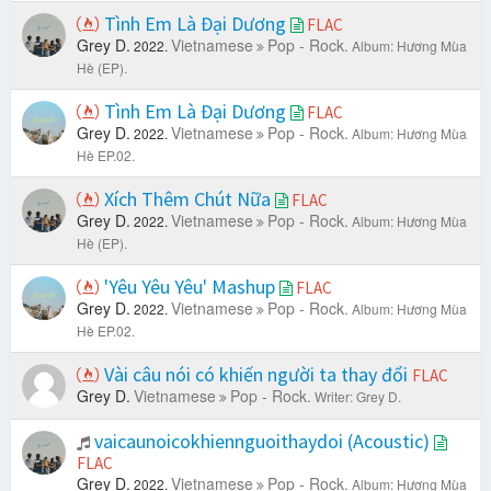
Tình Em Là Đại Dương
FLAC
Grey D.
Vietnamese
Pop - Rock.
2022.
Album: Hương Mùa
Hè (EP).
Tình Em Là Đại Dương
FLAC
Grey D.
Vietnamese
Pop - Rock.
2022.
Album: Hương Mùa
Hè EP.02.
Xích Thêm Chút Nữa
FLAC
Grey D.
Vietnamese
Pop - Rock.
2022.
Album: Hương Mùa
Hè (EP).
'Yêu Yêu Yêu' Mashup
FLAC
Grey D.
Vietnamese
Pop - Rock.
2022.
Album: Hương Mùa
Hè EP.02.
Vài câu nói có khiến người ta thay đổi
FLAC
Grey D.
Vietnamese
Pop - Rock.
Writer: Grey D.
vaicaunoicokhiennguoithaydoi (Acoustic)
FLAC
Grey D.
Vietnamese
Pop - Rock.
2022.
Album: Hương Mùa