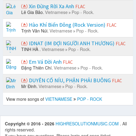
Xin Đừng Rời Xa Anh
FLAC
Lê Gia Bảo.
Vietnamese
Pop - Rock.
Hào Khí Biển Đông (Rock Version)
FLAC
Trịnh Văn Núi.
Vietnamese
Pop - Rock.
IDNAT (IM ĐỢI NGƯỜI ANH THƯƠNG)
FLAC
TINH HÀ .
Vietnamese
Pop - Rock.
Em Vá Đời Anh
FLAC
Đặng Thiên Chí.
Vietnamese
Pop - Rock.
DUYÊN CỐ NÍU, PHẬN PHẢI BUÔNG
FLAC
Mr Đinh.
Vietnamese
Pop - Rock.
View more songs of
VIETNAMESE
POP - ROCK
Copyright © 2016 - 2026
HIGHRESOLUTIONMUSIC.COM
. All
rights reserved.
If you have any questions. Please login and open ticket.