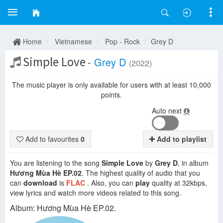
Home
Vietnamese
Pop - Rock
Grey D
Simple Love
-
Grey D
(2022)
The music player is only available for users with at least 10,000
points.
Auto next
Add to favourites
0
Add to playlist
You are listening to the song
Simple Love
by
Grey D
, in album
Hương Mùa Hè EP.02
. The highest quality of audio that you
can
download
is
FLAC
. Also, you can
play
quality at 32kbps,
view lyrics and watch more videos related to this song.
Album: Hương Mùa Hè EP.02.