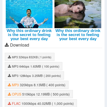
Download
MP3
32kbps
832KB
( 1 points)
MP3
64kbps
1.63MB
( 100 points)
MP3
128kbps
3.25MB
( 200 points)
MP3
320kbps
8.13MB
( 400 points)
OPUS
510kbps
12.19MB
( 500 points)
FLAC
1000kbps
40.02MB
( 1,000 points)