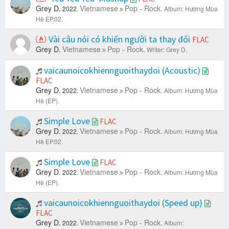
Grey D.
Vietnamese
Pop - Rock.
2022.
Album: Hương Mùa
Hè EP.02.
Vài câu nói có khiến người ta thay đổi
FLAC
Grey D.
Vietnamese
Pop - Rock.
Writer: Grey D.
vaicaunoicokhiennguoithaydoi (Acoustic)
FLAC
Grey D.
Vietnamese
Pop - Rock.
2022.
Album: Hương Mùa
Hè (EP).
Simple Love
FLAC
Grey D.
Vietnamese
Pop - Rock.
2022.
Album: Hương Mùa
Hè EP.02.
Simple Love
FLAC
Grey D.
Vietnamese
Pop - Rock.
2022.
Album: Hương Mùa
Hè (EP).
vaicaunoicokhiennguoithaydoi (Speed up)
FLAC
Grey D.
Vietnamese
Pop - Rock.
2022.
Album: