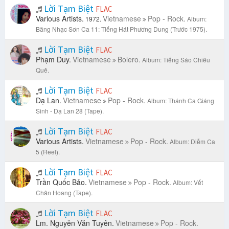
Lời Tạm Biệt
FLAC
Various Artists.
Vietnamese
Pop - Rock.
1972.
Album:
Băng Nhạc Sơn Ca 11: Tiếng Hát Phương Dung (Trước 1975).
Lời Tạm Biệt
FLAC
Phạm Duy.
Vietnamese
Bolero.
Album: Tiếng Sáo Chiều
Quê.
Lời Tạm Biệt
FLAC
Dạ Lan.
Vietnamese
Pop - Rock.
Album: Thánh Ca Giáng
Sinh - Dạ Lan 28 (Tape).
Lời Tạm Biệt
FLAC
Various Artists.
Vietnamese
Pop - Rock.
Album: Diễm Ca
5 (Reel).
Lời Tạm Biệt
FLAC
Trần Quốc Bảo.
Vietnamese
Pop - Rock.
Album: Vết
Chân Hoang (Tape).
Lời Tạm Biệt
FLAC
Lm. Nguyễn Văn Tuyên.
Vietnamese
Pop - Rock.