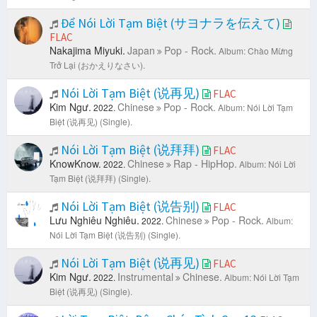
Để Nói Lời Tạm Biệt (サヨナラを伝えて)
FLAC
Nakajima Miyuki.
Japan
Pop - Rock.
Album: Chào Mừng
Trở Lại (おかえりなさい).
Nói Lời Tạm Biệt (说再见)
FLAC
Kim Ngư.
Chinese
Pop - Rock.
2022.
Album: Nói Lời Tạm
Biệt (说再见) (Single).
Nói Lời Tạm Biệt (说拜拜)
FLAC
KnowKnow.
Chinese
Rap - HipHop.
2022.
Album: Nói Lời
Tạm Biệt (说拜拜) (Single).
Nói Lời Tạm Biệt (说告别)
FLAC
Lưu Nghiêu Nghiêu.
Chinese
Pop - Rock.
2022.
Album:
Nói Lời Tạm Biệt (说告别) (Single).
Nói Lời Tạm Biệt (说再见)
FLAC
Kim Ngư.
Instrumental
Chinese.
2022.
Album: Nói Lời Tạm
Biệt (说再见) (Single).