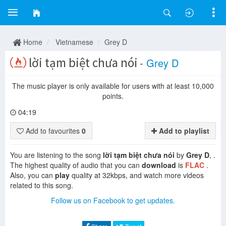
Home
Vietnamese
Grey D
lời tạm biệt chưa nói
-
Grey D
The music player is only available for users with at least 10,000
points.
04:19
Add to favourites
0
Add to playlist
You are listening to the song
lời tạm biệt chưa nói
by
Grey D
, .
The highest quality of audio that you can
download
is
FLAC
.
Also, you can
play
quality at 32kbps, and watch more videos
related to this song.
Follow us on Facebook to get updates.