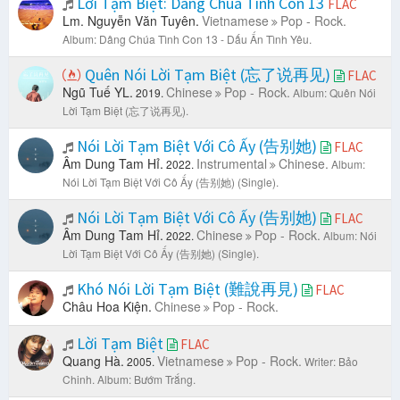
Lời Tạm Biệt: Dâng Chúa Tình Con 13
FLAC
Lm. Nguyễn Văn Tuyên.
Vietnamese
Pop - Rock.
Album: Dâng Chúa Tình Con 13 - Dấu Ấn Tình Yêu.
Quên Nói Lời Tạm Biệt (忘了说再见)
FLAC
Ngũ Tuế YL.
Chinese
Pop - Rock.
2019.
Album: Quên Nói
Lời Tạm Biệt (忘了说再见).
Nói Lời Tạm Biệt Với Cô Ấy (告别她)
FLAC
Âm Dung Tam Hỉ.
Instrumental
Chinese.
2022.
Album:
Nói Lời Tạm Biệt Với Cô Ấy (告别她) (Single).
Nói Lời Tạm Biệt Với Cô Ấy (告别她)
FLAC
Âm Dung Tam Hỉ.
Chinese
Pop - Rock.
2022.
Album: Nói
Lời Tạm Biệt Với Cô Ấy (告别她) (Single).
Khó Nói Lời Tạm Biệt (難說再見)
FLAC
Châu Hoa Kiện.
Chinese
Pop - Rock.
Lời Tạm Biệt
FLAC
Quang Hà.
Vietnamese
Pop - Rock.
2005.
Writer: Bảo
Chinh.
Album: Bướm Trắng.