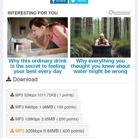
Share
Tweet
Download
MP3
32kbps
1011.72KB
( 1 points)
MP3
64kbps
1.98MB
( 100 points)
MP3
128kbps
3.95MB
( 200 points)
MP3
320kbps
9.88MB
( 400 points)