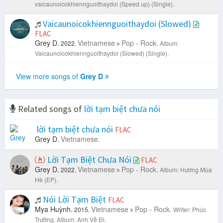
vaicaunoicokhiennguoithaydoi (Speed up) (Single).
Vaicaunoicokhiennguoithaydoi (Slowed)
FLAC
Grey D.
Vietnamese
Pop - Rock.
2022.
Album:
Vaicaunoicokhiennguoithaydoi (Slowed) (Single).
View more songs of
Grey D
Related songs of
lời tạm biệt chưa nói
lời tạm biệt chưa nói
FLAC
Grey D.
Vietnamese.
Lời Tạm Biệt Chưa Nói
FLAC
Grey D.
Vietnamese
Pop - Rock.
2022.
Album: Hương Mùa
Hè (EP).
Nói Lời Tạm Biệt
FLAC
Mya Huỳnh.
Vietnamese
Pop - Rock.
2015.
Writer: Phúc
Trường.
Album: Anh Về Đi.