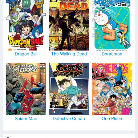
Dragon Ball
The Walking Dead
Doraemon
Spider Man
Detective Conan
One Piece