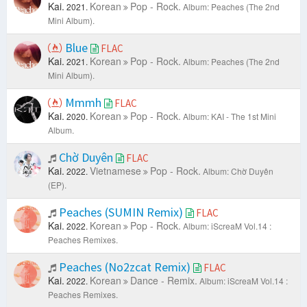
Kai.
Korean
Pop - Rock.
2021.
Album: Peaches (The 2nd
Mini Album).
Blue
FLAC
Kai.
Korean
Pop - Rock.
2021.
Album: Peaches (The 2nd
Mini Album).
Mmmh
FLAC
Kai.
Korean
Pop - Rock.
2020.
Album: KAI - The 1st Mini
Album.
Chờ Duyên
FLAC
Kai.
Vietnamese
Pop - Rock.
2022.
Album: Chờ Duyên
(EP).
Peaches (SUMIN Remix)
FLAC
Kai.
Korean
Pop - Rock.
2022.
Album: iScreaM Vol.14 :
Peaches Remixes.
Peaches (No2zcat Remix)
FLAC
Kai.
Korean
Dance - Remix.
2022.
Album: iScreaM Vol.14 :
Peaches Remixes.