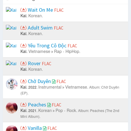
Wait On Me
FLAC
Kai.
Korean.
Adult Swim
FLAC
Kai.
Korean.
Yêu Trong Cô Độc
FLAC
Kai.
Vietnamese
Rap - HipHop.
Rover
FLAC
Kai.
Korean.
Chờ Duyên
FLAC
Kai.
Instrumental
Vietnamese.
2022.
Album: Chờ Duyên
(EP).
Peaches
FLAC
Kai.
Korean
Pop - Rock.
2021.
Album: Peaches (The 2nd
Mini Album).
Vanilla
FLAC