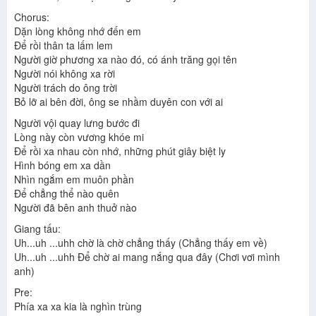
Chorus:
Dặn lòng không nhớ đến em
Để rồi thân ta lấm lem
Người giờ phương xa nào đó, có ánh trăng gọi tên
Người nói không xa rời
Người trách do ông trời
Bỏ lỡ ai bên đời, ông se nhầm duyên con với ai
Người vội quay lưng bước đi
Lòng này còn vương khóe mi
Để rồi xa nhau còn nhớ, những phút giây biệt ly
Hình bóng em xa dần
Nhìn ngắm em muôn phần
Để chẳng thể nào quên
Người đã bên anh thuở nào
Giang tấu:
Uh...uh ...uhh chờ là chờ chẳng thấy (Chẳng thấy em về)
Uh...uh ...uhh Để chờ ai mang nắng qua đây (Chơi vơi mình
anh)
Pre:
Phía xa xa kia là nghìn trùng