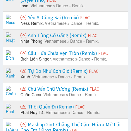
FLAC
Inso.
Vietnamese
Dance - Remix.
Yêu Ai Cũng Sai (Remix)
FLAC
Ness Remix.
Vietnamese
Dance - Remix.
Anh Từng Cố Gắng (Remix)
FLAC
Nhật Phong.
Vietnamese
Dance - Remix.
Câu Hứa Chưa Vẹn Tròn (Remix)
FLAC
Bích Liên Singer.
Vietnamese
Dance - Remix.
Tự Do Như Cơn Gió (Remix)
FLAC
Xanh.
Vietnamese
Dance - Remix.
Chữ Vấn Chữ Vương (Remix)
FLAC
Chân Caca.
Vietnamese
Dance - Remix.
Thôi Quên Đi (Remix)
FLAC
Phát Huy T4.
Vietnamese
Dance - Remix.
Mashup 2in1 Chẳng Thể Cảm Hóa x Mở Lối
Cho Em (Kiroz Remix)
FLAC