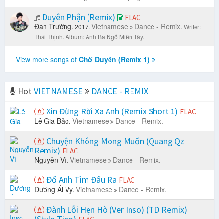
Duyên Phận (Remix)
FLAC
Đan Trường.
Vietnamese
Dance - Remix.
2017.
Writer:
Thái Thịnh.
Album: Anh Ba Ngố Miền Tây.
View more songs of
Chờ Duyên (Remix 1)
Hot
VIETNAMESE
DANCE - REMIX
Xin Đừng Rời Xa Anh (Remix Short 1)
FLAC
Lê Gia Bảo.
Vietnamese
Dance - Remix.
Chuyện Không Mong Muốn (Quang Qz
Remix)
FLAC
Nguyễn Vĩ.
Vietnamese
Dance - Remix.
Đố Anh Tìm Đâu Ra
FLAC
Dương Ái Vy.
Vietnamese
Dance - Remix.
Đành Lỗi Hẹn Hò (Ver Inso) (TD Remix)
(Style Tino)