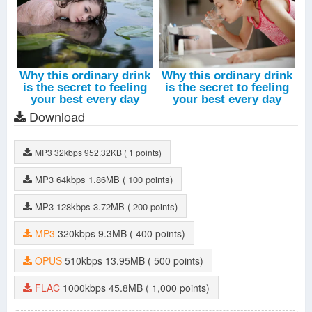
Download
MP3
32kbps
952.32KB
( 1 points)
MP3
64kbps
1.86MB
( 100 points)
MP3
128kbps
3.72MB
( 200 points)
MP3
320kbps
9.3MB
( 400 points)
OPUS
510kbps
13.95MB
( 500 points)
FLAC
1000kbps
45.8MB
( 1,000 points)