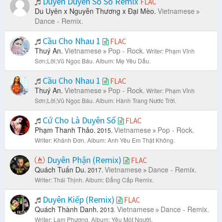
Duyên Duyên Số Số Remix
FLAC
Du Uyên x Nguyễn Thương x Đại Mèo.
Vietnamese
Dance - Remix.
Cầu Cho Nhau 1
FLAC
Thuý An.
Vietnamese
Pop - Rock.
Writer: Phạm Vĩnh
Sơn;Lời;Vũ Ngọc Báu.
Album: Mẹ Yêu Dấu.
Cầu Cho Nhau 1
FLAC
Thuý An.
Vietnamese
Pop - Rock.
Writer: Phạm Vĩnh
Sơn;Lời;Vũ Ngọc Báu.
Album: Hành Trang Nước Trời.
Cứ Cho Là Duyên Số
FLAC
Phạm Thanh Thảo.
Vietnamese
Pop - Rock.
2015.
Writer: Khánh Đơn.
Album: Anh Yêu Em Thật Không.
Duyên Phận (Remix)
FLAC
Quách Tuấn Du.
Vietnamese
Dance - Remix.
2017.
Writer: Thái Thịnh.
Album: Đẳng Cấp Remix.
Duyên Kiếp (Remix)
FLAC
Quách Thành Danh.
Vietnamese
Dance - Remix.
2013.
Writer: Lam Phương.
Album: Yêu Một Người.