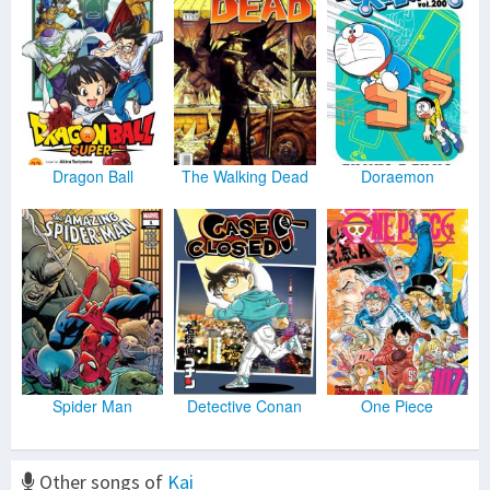
Dragon Ball
The Walking Dead
Doraemon
Spider Man
Detective Conan
One Piece
Other songs of
Kai