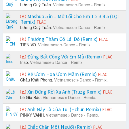
Lương Quý Tuấn.
Vietnamese
Dance - Remix.
Mashup 5 in 1 Mở Lối Cho Em 1 2 3 4 5 (LQT
Remix)
FLAC
Lương Quý Tuấn.
Vietnamese
Dance - Remix.
Thương Thầm Cô Lái Đò (Remix)
FLAC
TIEN VO.
Vietnamese
Dance - Remix.
Đừng Bất Công Với Em Mà (Remix)
FLAC
Inso.
Vietnamese
Dance - Remix.
Kẻ Ươm Hoa Ươm Mầm (Remix)
FLAC
Châu Khải Phong.
Vietnamese
Dance - Remix.
Xin Đừng Rời Xa Anh (Truzg Remix)
FLAC
Lê Gia Bảo.
Vietnamese
Dance - Remix.
Anh Này Là Của Tui (Hchun Remix)
FLAC
PINKY VANH.
Vietnamese
Dance - Remix.
Chắc Chắn Một Người (Remix)
FLAC