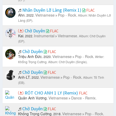
Nhân Duyên Lỡ Làng (Remix 1)
FLAC
Ahn.
Vietnamese
Pop - Rock.
2022.
Album: Nhân Duyên Lỡ
Làng (EP).
Chờ Duyên
FLAC
Kai.
Instrumental
Vietnamese.
2022.
Album: Chờ Duyên
(EP).
Chờ Duyên
FLAC
Triệu Anh Đức.
Vietnamese
Pop - Rock.
2020.
Writer:
Khổng Trọng Cường.
Album: Chờ Duyên (Single).
Chờ Duyên
FLAC
Anh-LT.
Vietnamese
Pop - Rock.
2022.
Album: Tỏ Tình
(EB).
RÓT CHO ANH 1 LY (Remix)
FLAC
Quân Anh Vương.
Vietnamese
Dance - Remix.
Chờ Duyên
FLAC
Khổng Trọng Cường.
Vietnamese
Pop - Rock.
2018.