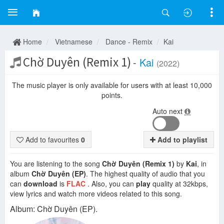
Home
Vietnamese
Dance - Remix
Kai
Chờ Duyên (Remix 1)
-
Kai
(2022)
The music player is only available for users with at least 10,000
points.
Auto next
Add to favourites
0
Add to playlist
You are listening to the song
Chờ Duyên (Remix 1)
by
Kai
, in
album
Chờ Duyên (EP)
. The highest quality of audio that you
can
download
is
FLAC
. Also, you can
play
quality at 32kbps,
view lyrics and watch more videos related to this song.
Album: Chờ Duyên (EP).