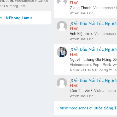
âm.
Vietnamese
Dance
2016.
FLAC
ter: Lã Phong Lâm.
Giang Thanh.
Vietnamese
Writer: Hoài Linh.
of
Lã Phong Lâm
Về Đâu Mái Tóc Ngườ
FLAC
Anh Kiệt.
Vietnamese
2014.
Writer: Hoài Linh.
Về Đâu Mái Tóc Ngườ
FLAC
Nguyễn Lương Gia Hưng.
20
Vietnamese
Pop - Rock.
Wri
Album: Về Đâu Mái Tóc Người Th
Về Đâu Mái Tóc Ngườ
FLAC
Lâm Thi.
Vietnamese
2015.
Writer: Hoài Linh.
View more songs of
Cuộc Sống T