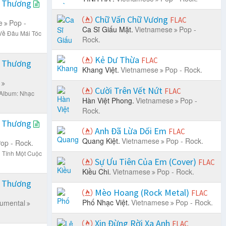
i Thương
Chữ Vấn Chữ Vương
FLAC
e
Pop -
Ca Sĩ Giấu Mặt.
Vietnamese
Pop -
Về Đâu Mái Tóc
Rock.
Kẻ Dư Thừa
FLAC
i Thương
Khang Việt.
Vietnamese
Pop - Rock.
Cười Trên Vết Nứt
FLAC
Album: Nhạc
Hàn Việt Phong.
Vietnamese
Pop -
Rock.
i Thương
Anh Đã Lừa Dối Em
FLAC
Quang Kiệt.
Vietnamese
Pop - Rock.
op - Rock.
i Tính Một Cuộc
Sự Ưu Tiên Của Em (Cover)
FLAC
Kiều Chi.
Vietnamese
Pop - Rock.
i Thương
Mèo Hoang (Rock Metal)
FLAC
Phố Nhạc Việt.
Vietnamese
Pop - Rock.
rumental
Xin Đừng Rời Xa Anh
FLAC