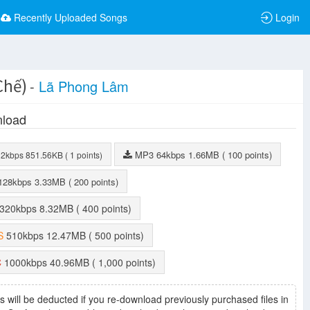
Recently Uploaded Songs
Login
Chế)
-
Lã Phong Lâm
load
MP3
64kbps
1.66MB
( 100 points)
32kbps
851.56KB
( 1 points)
128kbps
3.33MB
( 200 points)
320kbps
8.32MB
( 400 points)
S
510kbps
12.47MB
( 500 points)
C
1000kbps
40.96MB
( 1,000 points)
s will be deducted if you re-download previously purchased files in