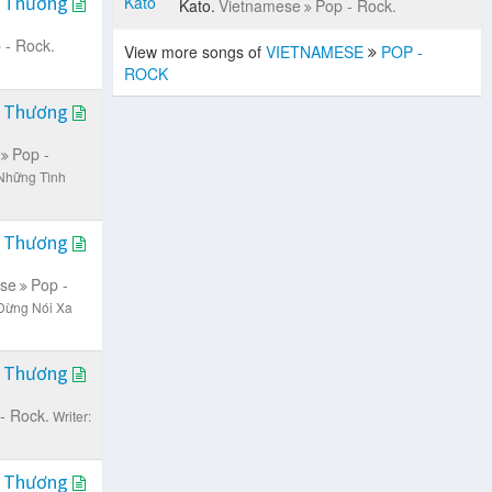
i Thương
Kato.
Vietnamese
Pop - Rock.
 - Rock.
View more songs of
VIETNAMESE
POP -
ROCK
i Thương
Pop -
Những Tình
i Thương
se
Pop -
Đừng Nói Xa
i Thương
- Rock.
Writer:
i Thương