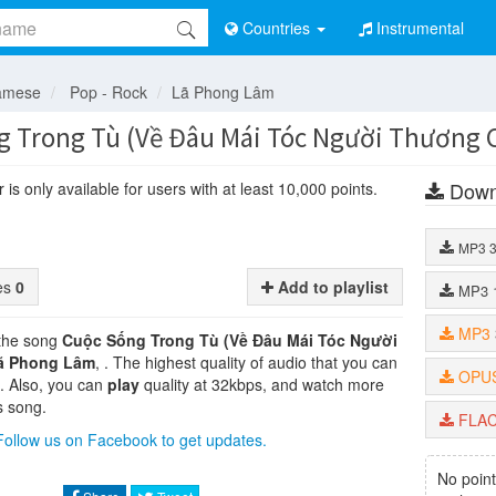
Countries
Instrumental
amese
Pop - Rock
Lã Phong Lâm
 Trong Tù (Về Đâu Mái Tóc Người Thương 
Down
is only available for users with at least 10,000 points.
MP3
tes
0
Add to playlist
MP3
MP3
 the song
Cuộc Sống Trong Tù (Về Đâu Mái Tóc Người
ã Phong Lâm
, . The highest quality of audio that you can
OPU
. Also, you can
play
quality at 32kbps, and watch more
s song.
FLA
Follow us on Facebook to get updates.
No point