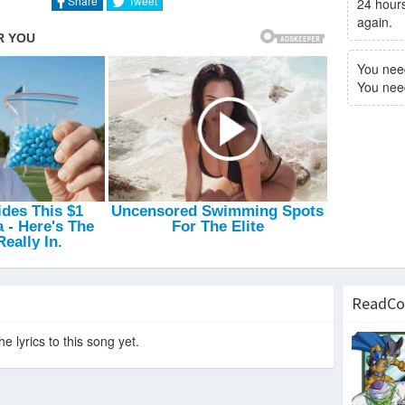
Share
Tweet
24 hours
again.
You nee
You need 
ReadCo
e lyrics to this song yet.