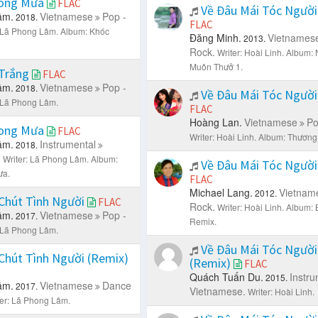
ong Mưa
FLAC
Về Đâu Mái Tóc Ngườ
âm.
Vietnamese
Pop -
2018.
FLAC
: Lã Phong Lâm.
Album: Khóc
Đăng Minh.
Vietnames
2013.
Rock.
Writer: Hoài Linh.
Album: 
Muôn Thưở 1.
 Trắng
FLAC
âm.
Vietnamese
Pop -
2018.
Về Đâu Mái Tóc Ngườ
: Lã Phong Lâm.
FLAC
Hoàng Lan.
Vietnamese
Po
ong Mưa
FLAC
Writer: Hoài Linh.
Album: Thương H
âm.
Instrumental
2018.
.
Writer: Lã Phong Lâm.
Album:
Về Đâu Mái Tóc Ngườ
ưa.
FLAC
Michael Lang.
Vietnam
2012.
Chút Tình Người
FLAC
Rock.
Writer: Hoài Linh.
Album: 
âm.
Vietnamese
Pop -
2017.
Remix.
: Lã Phong Lâm.
Về Đâu Mái Tóc Ngườ
Chút Tình Người (Remix)
(Remix)
FLAC
Quách Tuấn Du.
Instru
2015.
âm.
Vietnamese
Dance
2017.
Vietnamese.
Writer: Hoài Linh.
ter: Lã Phong Lâm.