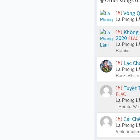
Other songs o
Vòng Q
Lã Phong L
Không 
2020
FLAC
Lã Phong L
Remix.
Lạc Ch
Lã Phong L
Rock.
Album:
Tuyệt 
FLAC
Lã Phong L
- Remix.
Writ
Cái Ch
Lã Phong L
Vietnamese