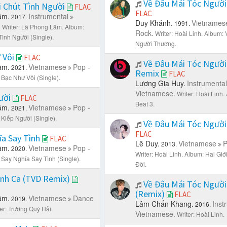
Về Đâu Mái Tóc Ngườ
i Chút Tình Người
FLAC
FLAC
âm.
Instrumental
2017.
Duy Khánh.
Vietnames
1991.
.
Writer: Lã Phong Lâm.
Album:
Rock.
Writer: Hoài Linh.
Album: 
Tình Người (Single).
Người Thương.
 Vôi
FLAC
Về Đâu Mái Tóc Ngườ
âm.
Vietnamese
Pop -
2021.
Remix
FLAC
 Bạc Như Vôi (Single).
Lương Gia Huy.
Instrumental
Vietnamese.
Writer: Hoài Linh.
ười
FLAC
Beat 3.
âm.
Vietnamese
Pop -
2021.
 Kiếp Người (Single).
Về Đâu Mái Tóc Ngườ
FLAC
ĩa Say Tình
FLAC
Lê Duy.
Vietnamese
P
2013.
âm.
Vietnamese
Pop -
2020.
Writer: Hoài Linh.
Album: Hai Giớ
 Say Nghĩa Say Tình (Single).
Đời.
ình Ca (TVD Remix)
Về Đâu Mái Tóc Ngườ
(Remix)
FLAC
âm.
Vietnamese
Dance
2019.
Lâm Chấn Khang.
Inst
2016.
er: Trương Quý Hải.
Vietnamese.
Writer: Hoài Linh.