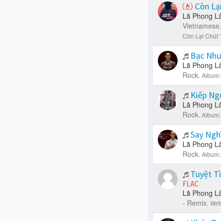
Còn Lạ
Lã Phong L
Vietnamese
Còn Lại Chút 
Bạc Như
Lã Phong L
Rock.
Album:
Kiếp Ng
Lã Phong L
Rock.
Album:
Say Ngh
Lã Phong L
Rock.
Album:
Tuyệt T
FLAC
Lã Phong L
- Remix.
Writ