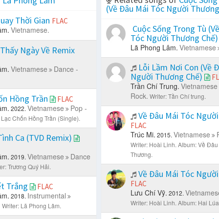
f
Lã Phong Lâm
(Về Đâu Mái Tóc Người Thương
uay Thời Gian
FLAC
Cuộc Sống Trong Tù (Về
âm.
Vietnamese.
Tóc Người Thương Chế
Lã Phong Lâm.
Vietnamese
Thấy Ngày Về Remix
Lỗi Lầm Nơi Con (Về 
âm.
Vietnamese
Dance -
Người Thương Chế)
F
Trần Chí Trung.
Vietnamese
Rock.
Writer: Tần Chí trung.
ốn Hồng Trần
FLAC
âm.
Vietnamese
Pop -
2022.
Về Đâu Mái Tóc Ngườ
 Lạc Chốn Hồng Trần (Single).
FLAC
Trúc Mi.
Vietnamese
2015.
Tình Ca (TVD Remix)
Writer: Hoài Linh.
Album: Về Đâu
Thương.
âm.
Vietnamese
Dance
2019.
er: Trương Quý Hải.
Về Đâu Mái Tóc Ngườ
FLAC
ết Trắng
FLAC
Lưu Chí Vỹ.
Vietnames
2012.
âm.
Instrumental
2018.
Writer: Hoài Linh.
Album: Hai Lúa
.
Writer: Lã Phong Lâm.