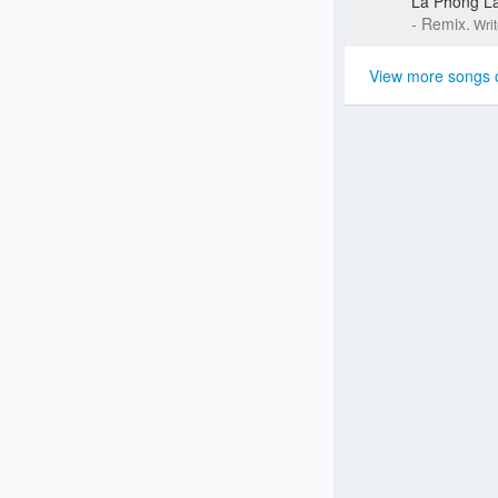
Lã Phong L
- Remix.
Wri
View more songs 