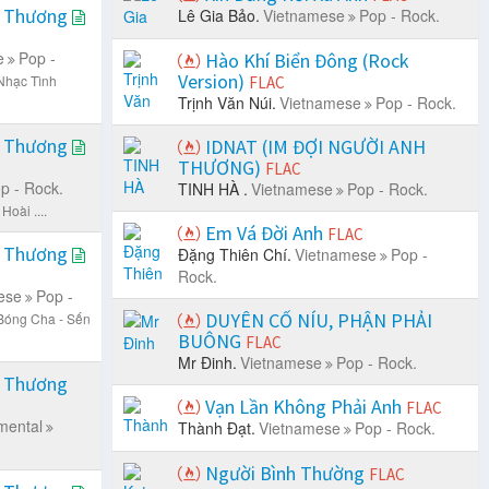
i Thương
Lê Gia Bảo.
Vietnamese
Pop - Rock.
e
Pop -
Hào Khí Biển Đông (Rock
Version)
Nhạc Tình
FLAC
Trịnh Văn Núi.
Vietnamese
Pop - Rock.
i Thương
IDNAT (IM ĐỢI NGƯỜI ANH
THƯƠNG)
FLAC
p - Rock.
TINH HÀ .
Vietnamese
Pop - Rock.
oài ....
Em Vá Đời Anh
FLAC
i Thương
Đặng Thiên Chí.
Vietnamese
Pop -
Rock.
ese
Pop -
DUYÊN CỐ NÍU, PHẬN PHẢI
Bóng Cha - Sến
BUÔNG
FLAC
Mr Đinh.
Vietnamese
Pop - Rock.
i Thương
Vạn Lần Không Phải Anh
FLAC
mental
Thành Đạt.
Vietnamese
Pop - Rock.
Người Bình Thường
FLAC