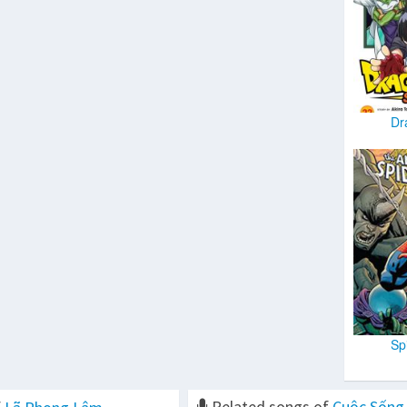
Dr
Sp
Related songs of
Cuộc Sống