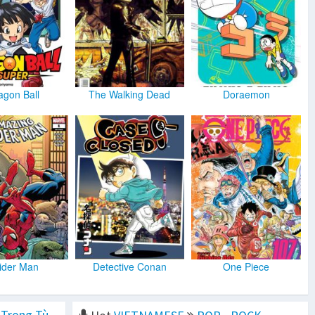
agon Ball
The Walking Dead
Doraemon
ider Man
Detective Conan
One Piece
 Trong Tù