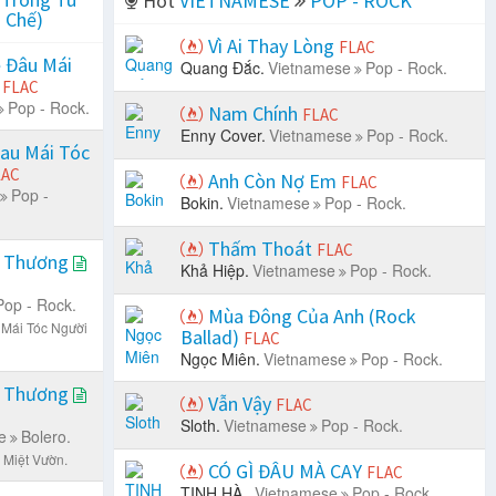
Hot
VIETNAMESE
POP - ROCK
 Chế)
Vì Ai Thay Lòng
FLAC
 Đâu Mái
Quang Đắc.
Vietnamese
Pop - Rock.
)
FLAC
Pop - Rock.
Nam Chính
FLAC
Enny Cover.
Vietnamese
Pop - Rock.
Đau Mái Tóc
LAC
Anh Còn Nợ Em
FLAC
Pop -
Bokin.
Vietnamese
Pop - Rock.
Thấm Thoát
FLAC
i Thương
Khả Hiệp.
Vietnamese
Pop - Rock.
Pop - Rock.
Mùa Đông Của Anh (Rock
 Mái Tóc Người
Ballad)
FLAC
Ngọc Miên.
Vietnamese
Pop - Rock.
i Thương
Vẫn Vậy
FLAC
Sloth.
Vietnamese
Pop - Rock.
e
Bolero.
 Miệt Vườn.
CÓ GÌ ĐÂU MÀ CAY
FLAC
TINH HÀ .
Vietnamese
Pop - Rock.