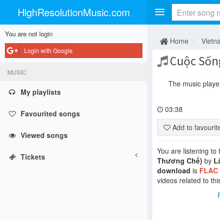
HighResolutionMusic.com
You are not login
Home
Vietn
Login with Google
Cuộc Sống
MUSIC
The music player 
My playlists
03:38
Favourited songs
Add to favouri
Viewed songs
You are listening to
Tickets
Thương Chế)
by
L
download
is
FLAC
videos related to thi