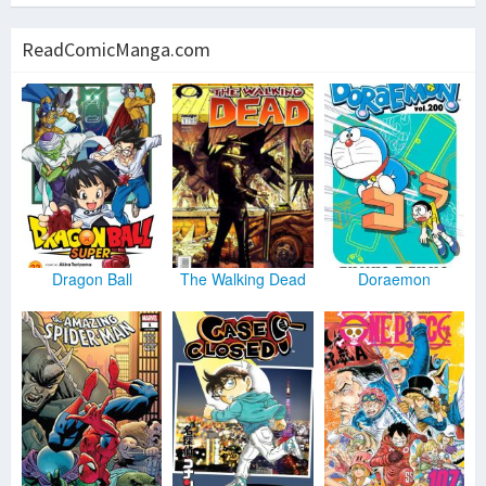
ReadComicManga.com
Dragon Ball
The Walking Dead
Doraemon