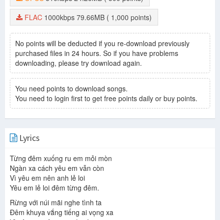
FLAC
1000kbps
79.66MB
( 1,000 points)
No points will be deducted if you re-download previously
purchased files in 24 hours. So if you have problems
downloading, please try download again.
You need points to download songs.
You need to login first to get free points daily or buy points.
Lyrics
Từng đêm xuống ru em mỏi mòn
Ngàn xa cách yêu em vẫn còn
Vì yêu em nên anh lẻ loi
Yêu em lẻ loi đêm từng đêm.
Rừng với núi mãi nghe tình ta
Đêm khuya vắng tiếng ai vọng xa