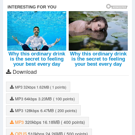
Download
MP3
32kbps
1.62MB
( 1 points)
MP3
64kbps
3.23MB
( 100 points)
MP3
128kbps
6.47MB
( 200 points)
MP3
320kbps
16.18MB
( 400 points)
OPUS
510kbps
24.26MB
( 500 points)