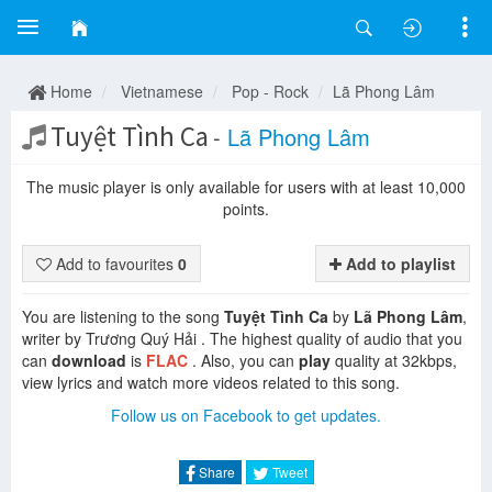
Home
Vietnamese
Pop - Rock
Lã Phong Lâm
Tuyệt Tình Ca
-
Lã Phong Lâm
The music player is only available for users with at least 10,000
points.
Add to favourites
0
Add to playlist
You are listening to the song
Tuyệt Tình Ca
by
Lã Phong Lâm
,
writer by Trương Quý Hải . The highest quality of audio that you
can
download
is
FLAC
. Also, you can
play
quality at 32kbps,
view lyrics and watch more videos related to this song.
Follow us on Facebook to get updates.
Share
Tweet