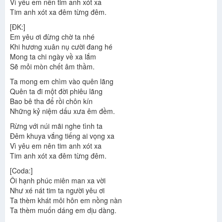
Vì yêu em nên tim anh xót xa
Tim anh xót xa đêm từng đêm.
[ĐK:]
Em yêu ơi đừng chờ ta nhé
Khi hương xuân nụ cười đang hé
Mong ta chi ngày về xa lắm
Sẽ mỏi mòn chết âm thầm.
Ta mong em chìm vào quên lãng
Quên ta đi một đời phiêu lãng
Bao bê tha để rồi chôn kín
Những kỷ niệm dấu xưa êm đềm.
Rừng với núi mãi nghe tình ta
Đêm khuya vắng tiếng ai vọng xa
Vì yêu em nên tim anh xót xa
Tim anh xót xa đêm từng đêm.
[Coda:]
Ôi hạnh phúc miên man xa vời
Như xé nát tim ta người yêu ơi
Ta thèm khát môi hôn em nồng nàn
Ta thèm muốn dáng em dịu dàng.