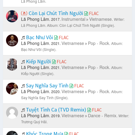
Lã Phong Lâm.
Còn Lại Chút Tình Người
FLAC
Lã Phong Lâm.
Instrumental
Vietnamese.
2017.
Writer:
Lã Phong Lâm.
Album: Còn Lại Chút Tình Người (Single).
Bạc Như Vôi
FLAC
Lã Phong Lâm.
Vietnamese
Pop - Rock.
2021.
Album:
Bạc Như Vôi (Single).
Kiếp Người
FLAC
Lã Phong Lâm.
Vietnamese
Pop - Rock.
2021.
Album:
Kiếp Người (Single).
Say Nghĩa Say Tình
FLAC
Lã Phong Lâm.
Vietnamese
Pop - Rock.
2020.
Album:
Say Nghĩa Say Tình (Single).
Tuyệt Tình Ca (TVD Remix)
FLAC
Lã Phong Lâm.
Vietnamese
Dance - Remix.
2019.
Writer:
Trương Quý Hải.
Khóc Trong Mưa
FLAC