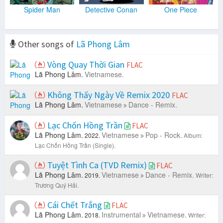
Spider Man
Detective Conan
One Piece
Other songs of
Lã Phong Lâm
Vòng Quay Thời Gian
FLAC
Lã Phong Lâm.
Vietnamese.
Không Thấy Ngày Về Remix 2020
FLAC
Lã Phong Lâm.
Vietnamese
Dance - Remix.
Lạc Chốn Hồng Trần
FLAC
Lã Phong Lâm.
Vietnamese
Pop - Rock.
2022.
Album:
Lạc Chốn Hồng Trần (Single).
Tuyệt Tình Ca (TVD Remix)
FLAC
Lã Phong Lâm.
Vietnamese
Dance - Remix.
2019.
Writer:
Trương Quý Hải.
Cái Chết Trắng
FLAC
Lã Phong Lâm.
Instrumental
Vietnamese.
2018.
Writer: